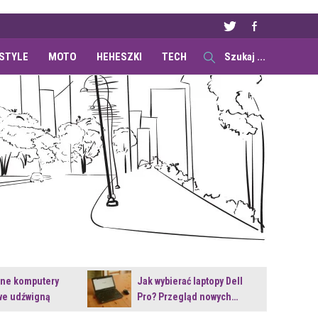
ESTYLE
MOTO
HEHESZKI
TECH
ane komputery
Jak wybierać laptopy Dell
e udźwigną
Pro? Przegląd nowych…
e premiery?