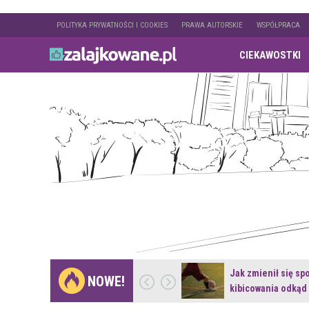
POLITYKA PRYWATNOŚCI I COOKIES
PRAWA AUTORSKIE
WSPÓŁPRACA
CIEKAWOSTKI
Gdzie pojechać na
Jak zmienił się sp
NOWE!
weekend z naturą w…
kibicowania odkąd