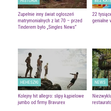
HISTORIA
BEZ KATE
Zupełnie inny świat ogłoszeń
22 tysiąc
matrymonialnych z lat 70 – przed
genialne 
Tinderem było „Singles News”
HEHESZKI
NEWS
Kolejny hit allegro: slipy kąpielowe
Niezwykła
jumbo od firmy Bravurex
restaurat