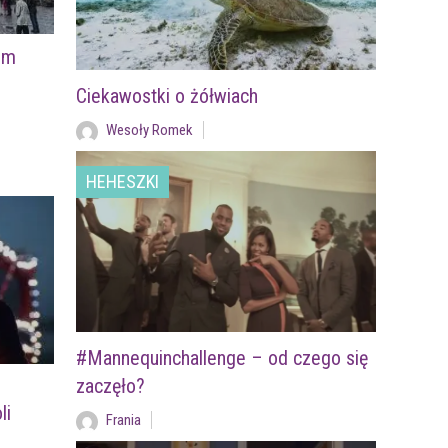
um
Ciekawostki o żółwiach
Wesoły Romek
HEHESZKI
#Mannequinchallenge – od czego się
zaczęło?
li
Frania