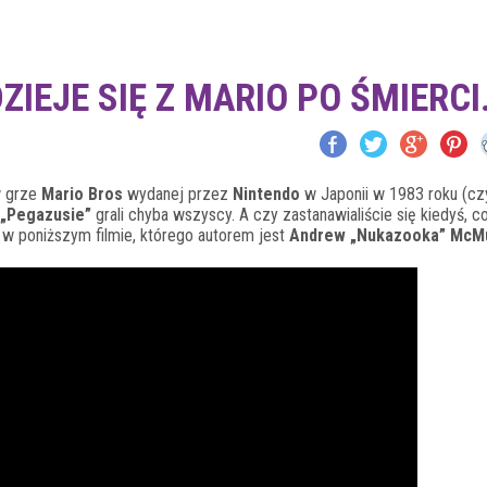
ZIEJE SIĘ Z MARIO PO ŚMIERCI
w grze
Mario Bros
wydanej przez
Nintendo
w Japonii w 1983 roku (cz
„Pegazusie”
grali chyba wszyscy. A czy zastanawialiście się kiedyś, c
 w poniższym filmie, którego autorem jest
Andrew „Nukazooka” McM