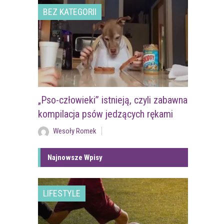
BEZ KATEGORII
„Pso-człowieki” istnieją, czyli zabawna
kompilacja psów jedzących rękami
Wesoły Romek
Najnowsze Wpisy
LIFESTYLE