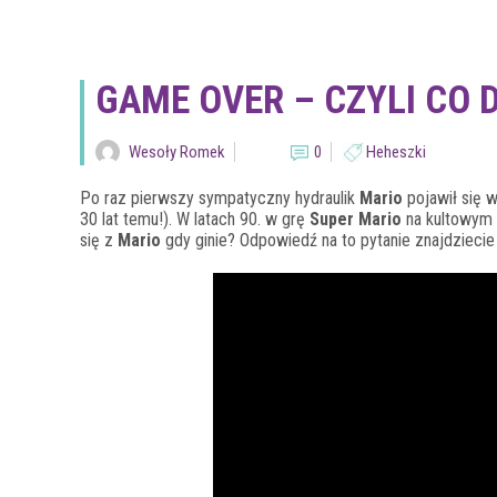
GAME OVER – CZYLI CO D
Wesoły Romek
0
Heheszki
Po raz pierwszy sympatyczny hydraulik
Mario
pojawił się 
30 lat temu!). W latach 90. w grę
Super Mario
na kultowym
się z
Mario
gdy ginie? Odpowiedź na to pytanie znajdziecie