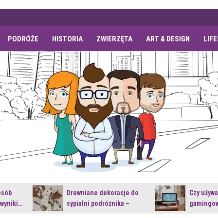
PODRÓŻE
HISTORIA
ZWIERZĘTA
ART & DESIGN
LIF
osób
Drewniane dekoracje do
Czy używ
 wyniki…
sypialni podróżnika –
gamingow
jakie…
najnowsz