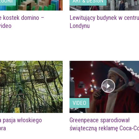
GORII
ART & DESIGN
e kostek domino –
Lewitujący budynek w centr
video
Londynu
VIDEO
 pasja włoskiego
Greenpeace sparodiował
ora
świąteczną reklamę Coca-Co