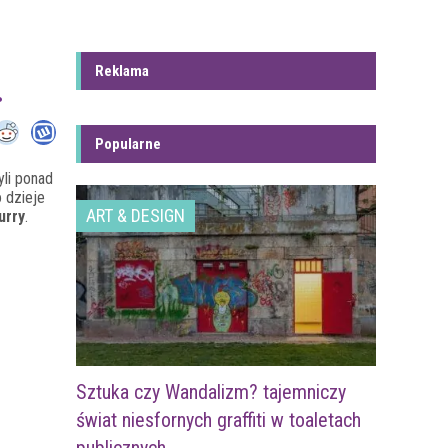
Reklama
.
Popularne
yli ponad
o dzieje
ART & DESIGN
urry
.
Sztuka czy Wandalizm? tajemniczy
świat niesfornych graffiti w toaletach