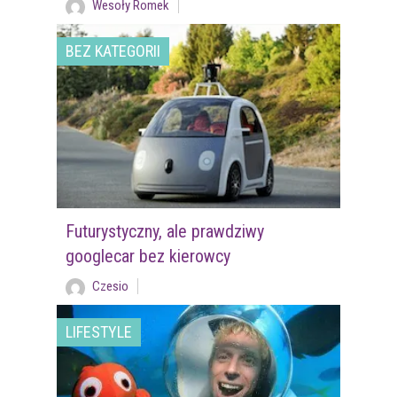
Wesoły Romek
BEZ KATEGORII
Futurystyczny, ale prawdziwy
googlecar bez kierowcy
Czesio
LIFESTYLE