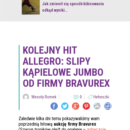
 z naturą
Jak zmienił się sposób kibicowania
odkąd wyniki…
KOLEJNY HIT
ALLEGRO: SLIPY
KĄPIELOWE JUMBO
OD FIRMY BRAVUREX
Wesoły Romek
0
Heheszki
Zaledwie kilka dni temu pokazywaliśmy wam
poprzednią hitową
aukcję firmy Bravurex
(Szacun tropików olej* do opalania –
zobaczcie