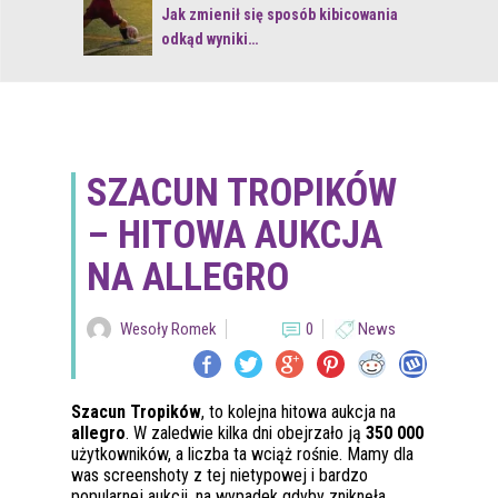
 z naturą
Jak zmienił się sposób kibicowania
odkąd wyniki…
SZACUN TROPIKÓW
– HITOWA AUKCJA
NA ALLEGRO
Wesoły Romek
0
News
Szacun Tropików
, to kolejna hitowa aukcja na
allegro
. W zaledwie kilka dni obejrzało ją
350 000
użytkowników, a liczba ta wciąż rośnie. Mamy dla
was screenshoty z tej nietypowej i bardzo
popularnej aukcji, na wypadek gdyby zniknęła.