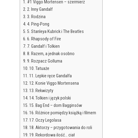
#1 Viggo Mortensen – szermierz
2. Inny Gandalf
3. Rodzina
4. Ping-Pong
5. Stanleya Kubrick i The Beatles
6. Rhapsody of Fire
7. Gandalf i Tolkien
8. Razem, a jednak osobno
9. Rozpacz Golluma
10. Tatuaże
11. Lepkie ręce Gandalfa
12. Konie Viggo Mortensena
13. Rekwizyty
14. Tolkien i język polski
15. Bag End – dom Bagginsów
16. Różnice pomiędzy książką i filmem
17. Oczy Legolasa
18. Aktorzy – przygotowania do roli
19. Rekordowa ilość… ciał