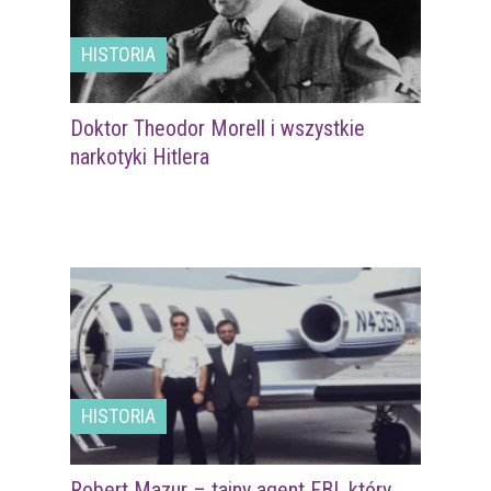
HISTORIA
Doktor Theodor Morell i wszystkie
narkotyki Hitlera
HISTORIA
Robert Mazur – tajny agent FBI, który