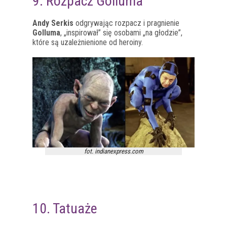
9. Rozpacz Golluma
Andy Serkis
odgrywając rozpacz i pragnienie
Golluma
, „inspirował” się osobami „na głodzie”,
które są uzależnienione od heroiny.
fot. indianexpress.com
10. Tatuaże