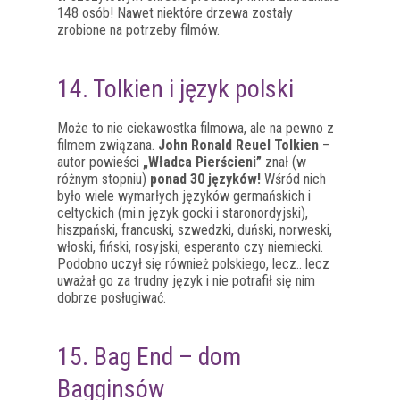
148 osób! Nawet niektóre drzewa zostały
zrobione na potrzeby filmów.
14. Tolkien i język polski
Może to nie ciekawostka filmowa, ale na pewno z
filmem związana.
John Ronald Reuel Tolkien
–
autor powieści
„Władca Pierścieni”
znał (w
różnym stopniu)
ponad 30 języków!
Wśród nich
było wiele wymarłych języków germańskich i
celtyckich (mi.n język gocki i staronordyjski),
hiszpański, francuski, szwedzki, duński, norweski,
włoski, fiński, rosyjski, esperanto czy niemiecki.
Podobno uczył się również polskiego, lecz.. lecz
uważał go za trudny język i nie potrafił się nim
dobrze posługiwać.
15. Bag End – dom
Bagginsów