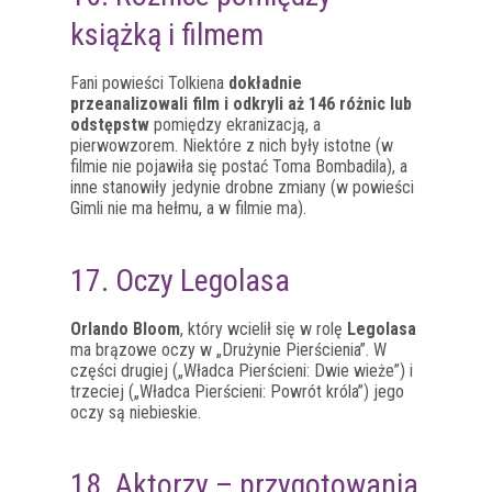
książką i filmem
Fani powieści Tolkiena
dokładnie
przeanalizowali film i odkryli aż 146 różnic lub
odstępstw
pomiędzy ekranizacją, a
pierwowzorem. Niektóre z nich były istotne (w
filmie nie pojawiła się postać Toma Bombadila), a
inne stanowiły jedynie drobne zmiany (w powieści
Gimli nie ma hełmu, a w filmie ma).
17. Oczy Legolasa
Orlando Bloom
, który wcielił się w rolę
Legolasa
ma brązowe oczy w „Drużynie Pierścienia”. W
części drugiej („Władca Pierścieni: Dwie wieże”) i
trzeciej („Władca Pierścieni: Powrót króla”) jego
oczy są niebieskie.
18. Aktorzy – przygotowania