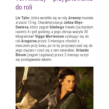
do roli
Liv Tyler
, która wcieliła się w rolę
Arweny
musiała
zrzucić 13 kg. Charakteryzacja
Johna Rhys-
Daviesa
, który zagrał
Gimliego
trwała (za każdym
razem) 4 i pół godziny, a jego zbroja ważyła 30
kilogramów!
Viggo Mortensen
szykując się do
roli
Aragorna
przez 3 miesiące chodził z
mieczem przy boku, po to by przyzwyczaić się do
jego ciężaru i czuć się z nim naturalnie.
Orlando
Bloom
(zagrał Legolasa) przez 2 miesiąc uczył
się posługiwania łukiem.