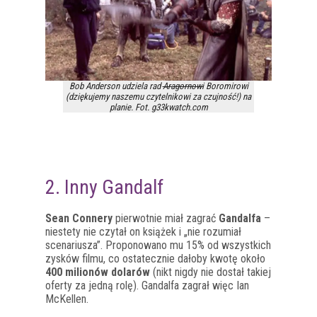
Bob Anderson udziela rad
Aragornowi
Boromirowi
(dziękujemy naszemu czytelnikowi za czujność!) na
planie. Fot. g33kwatch.com
2. Inny Gandalf
Sean Connery
pierwotnie miał zagrać
Gandalfa
–
niestety nie czytał on książek i „nie rozumiał
scenariusza”. Proponowano mu 15% od wszystkich
zysków filmu, co ostatecznie dałoby kwotę około
400 milionów dolarów
(nikt nigdy nie dostał takiej
oferty za jedną rolę). Gandalfa zagrał więc Ian
McKellen.