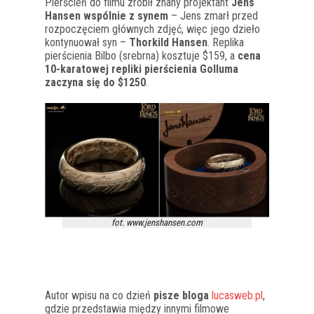
Pierścień do filmu zrobił znany projektant
Jens
Hansen wspólnie z synem
– Jens zmarł przed
rozpoczęciem głównych zdjęć, więc jego dzieło
kontynuował syn –
Thorkild Hansen
. Replika
pierścienia Bilbo (srebrna) kosztuje $159, a
cena
10-karatowej repliki pierścienia Golluma
zaczyna się do $1250
.
fot. www.jenshansen.com
Autor wpisu na co dzień
pisze bloga
lucasweb.pl
,
gdzie przedstawia między innymi filmowe