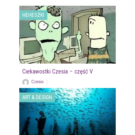
HEHESZKI
Ciekawostki Czesia – część V
Czesio
ART & DESIGN