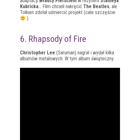
adaptacji
Władcy Pierścieni
w reżyserii
Stanleya
Kubricka
… Film chcieli nakręcić
The Beatles
, ale
Tolkien zdołał uśmiercić projekt (całe szczęście
)
6. Rhapsody of Fire
Christopher Lee
(Saruman) nagrał i wydał kilka
albumów metalowych. W tym album świąteczny.