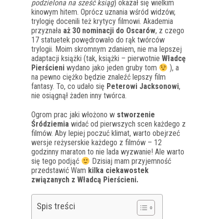
podzielona na sześć ksiąg
) okazał się wielkim
kinowym hitem. Oprócz uznania wśród widzów,
trylogię docenili też krytycy filmowi. Akademia
przyznała
aż 30 nominacji do Oscarów
, z czego
17 statuetek powędrowało do rąk twórców
trylogii. Moim skromnym zdaniem, nie ma lepszej
adaptacji książki (tak, książki – pierwotnie
Władcę
Pierścieni
wydano jako jeden gruby tom
), a
na pewno ciężko będzie znaleźć lepszy film
fantasy. To, co udało się
Peterowi Jacksonowi
,
nie osiągnął żaden inny twórca.
Ogrom prac jaki włożono w
stworzenie
Śródziemia
widać od pierwszych scen każdego z
filmów. Aby lepiej poczuć klimat, warto obejrzeć
wersje reżyserskie każdego z filmów – 12
godzinny maraton to nie lada wyzwanie! Ale warto
się tego podjąć
Dzisiaj mam przyjemność
przedstawić Wam
kilka ciekawostek
związanych z Władcą Pierścieni.
Spis treści