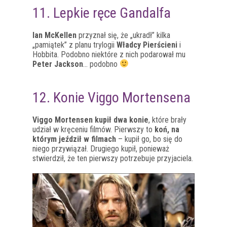
11. Lepkie ręce Gandalfa
Ian McKellen
przyznał się, że „ukradł” kilka
„pamiątek” z planu trylogii
Władcy Pierścieni
i
Hobbita. Podobno niektóre z nich podarował mu
Peter Jackson
… podobno
12. Konie Viggo Mortensena
Viggo Mortensen kupił dwa konie
, które brały
udział w kręceniu filmów. Pierwszy to
koń, na
którym jeździł w filmach
– kupił go, bo się do
niego przywiązał. Drugiego kupił, ponieważ
stwierdził, że ten pierwszy potrzebuje przyjaciela.