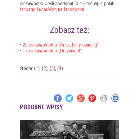
ciekawostki. Jeśli spodobał Ci się ten wpis polub
fanpage LucasWeb na facebooku
.
Zobacz też:
•
25 ciekawostek o filmie „Dirty dancing”
•
17 ciekawostek o „Drużynie A”
źródła: (
1
), (
2
), (
3
), (
4
)
PODOBNE WPISY