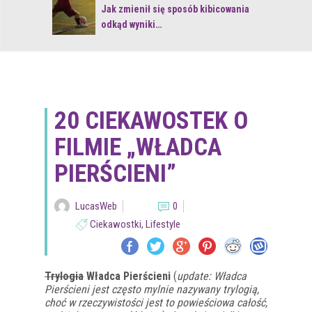
 z naturą
Jak zmienił się sposób kibicowania
odkąd wyniki…
20 CIEKAWOSTEK O
FILMIE „WŁADCA
PIERŚCIENI”
LucasWeb
0
Ciekawostki
,
Lifestyle
Trylogia
Władca Pierścieni
(
update: Władca
Pierścieni jest często mylnie nazywany trylogią,
choć w rzeczywistości jest to powieściowa całość,