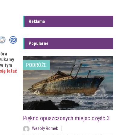
Reklama
Popularne
tóra
szukamy
PODRÓŻE
 w tym
się latać
Piękno opuszczonych miejsc część 3
Wesoły Romek