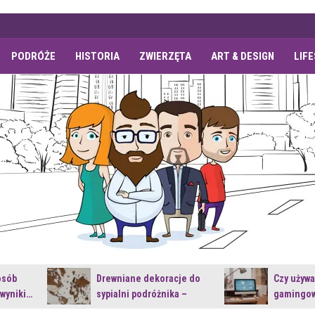
PODRÓŻE
HISTORIA
ZWIERZĘTA
ART & DESIGN
LIF
osób
Drewniane dekoracje do
Czy używ
 wyniki…
sypialni podróżnika –
gamingow
jakie…
najnowsz