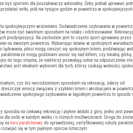
że być sportem dla poszukiwaczy adrenaliny. Żeby jednak uprawiać jed
 przelatać setki, jeśli nie tysiące godzin w powietrzu w spokojniejszych
otu spokojniejszymi wrażeniami. Doświadczenie szybowania w powietrz
ków może być świetnym sposobem na relaks i odstresowanie. Rekreacy
lnych predyspozycji. Na zachodzie jest to często sport uprawiany przez
nie na świeżym powietrzu. Wybierając latanie w spokojnych warunkach
o lądowania, piloci mogą cieszyć się spokojnym lotem, podziwiając wid
aralotniarze mogą godzinami unosić się nad klifem, czy lokalną górką.
kojny do tego stopnia, że niektórzy pozwalają sobie na odpuszczenie ste
niarstwo jest idealnym wyborem dla tych, którzy szukają wolności, spokoj
emalnym, czy też niecodziennym sposobem na rekreację, zależy od
ch dreszczyk emocji związany z szybkim lotem i akrobacjami w powietrz
oświadczenie spokojnego szybowania w łagodnym powietrzu to sposób n
y sposobu na ciekawą rekreację i piękne widoki z góry, jedno jest pew
ia dla osób w każdym wieku i o różnych możliwościach. Droga do zosta
się na
kurs paralotniowy
do sprawdzonej, certyfikowanej szkoły paralotn
 rozwijać się w tym pięknym sporcie lotniczym.