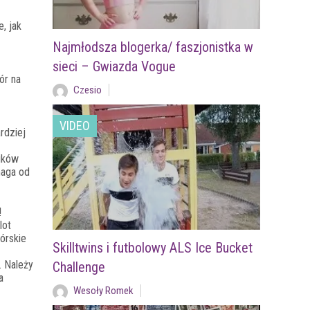
, jak
Najmłodsza blogerka/ faszjonistka w
sieci – Gwiazda Vogue
ór na
Czesio
VIDEO
rdziej
rików
maga od
!
lot
órskie
Skilltwins i futbolowy ALS Ice Bucket
. Należy
Challenge
a
Wesoły Romek