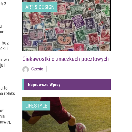
ną z
ART & DESIGN
u
jne
, bez
oki i
Ciekawostki o znaczkach pocztowych
rów i
u i
Czesio
Najnowsze Wpisy
u to
a relaks
LIFESTYLE
ne:
nia
iowej,