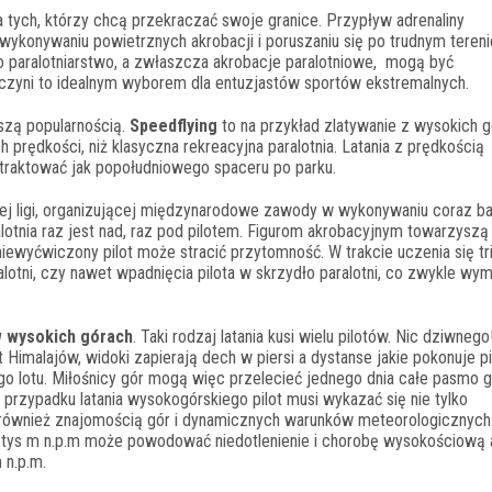
a tych, którzy chcą przekraczać swoje granice. Przypływ adrenaliny
konywaniu powietrznych akrobacji i poruszaniu się po trudnym terenie
 paralotniarstwo, a zwłaszcza akrobacje paralotniowe, mogą być
o czyni to idealnym wyborem dla entuzjastów sportów ekstremalnych.
szą popularnością.
Speedflying
to na przykład zlatywanie z wysokich g
h prędkości, niż klasyczna rekreacyjna paralotnia. Latania z prędkością
traktować jak popołudniowego spaceru po parku.
ej ligi, organizującej międzynarodowe zawody w wykonywaniu coraz ba
ralotnia raz jest nad, raz pod pilotem. Figurom akrobacyjnym towarzyszą
iewyćwiczony pilot może stracić przytomność. W trakcie uczenia się t
alotni, czy nawet wpadnięcia pilota w skrzydło paralotni, co zwykle wy
w wysokich górach
. Taki rodzaj latania kusi wielu pilotów. Nic dziwnego
Himalajów, widoki zapierają dech w piersi a dystanse jakie pokonuje pi
go lotu. Miłośnicy gór mogą więc przelecieć jednego dnia całe pasmo g
przypadku latania wysokogórskiego pilot musi wykazać się nie tylko
e również znajomością gór i dynamicznych warunków meteorologicznych
 tys m n.p.m może powodować niedotlenienie i chorobę wysokościową 
 n.p.m.