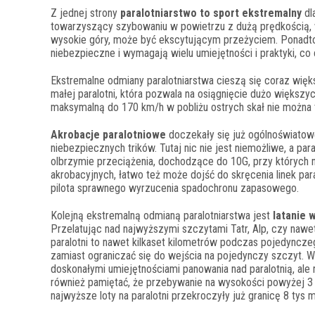
Z jednej strony
paralotniarstwo to sport ekstremalny
dl
towarzyszący szybowaniu w powietrzu z dużą prędkością, wy
wysokie góry, może być ekscytującym przeżyciem. Ponadto
niebezpieczne i wymagają wielu umiejętności i praktyki, c
Ekstremalne odmiany paralotniarstwa cieszą się coraz więk
małej paralotni, która pozwala na osiągnięcie dużo większyc
maksymalną do 170 km/h w pobliżu ostrych skał nie można 
Akrobacje paralotniowe
doczekały się już ogólnoświatow
niebezpiecznych trików. Tutaj nic nie jest niemożliwe, a pa
olbrzymie przeciążenia, dochodzące do 10G, przy których n
akrobacyjnych, łatwo też może dojść do skręcenia linek par
pilota sprawnego wyrzucenia spadochronu zapasowego.
Kolejną ekstremalną odmianą paralotniarstwa jest
latanie 
Przelatując nad najwyższymi szczytami Tatr, Alp, czy nawet 
paralotni to nawet kilkaset kilometrów podczas pojedyncze
zamiast ograniczać się do wejścia na pojedynczy szczyt. W 
doskonałymi umiejętnościami panowania nad paralotnią, al
również pamiętać, że przebywanie na wysokości powyżej 3
najwyższe loty na paralotni przekroczyły już granicę 8 tys m