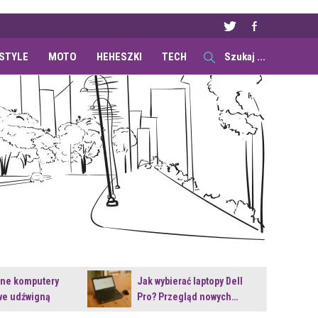
ESTYLE
MOTO
HEHESZKI
TECH
ane komputery
Jak wybierać laptopy Dell
e udźwigną
Pro? Przegląd nowych…
e premiery?