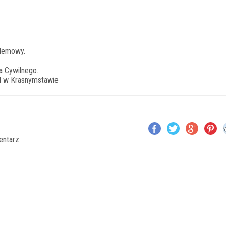
andemowy.
a Cywilnego.
pl w Krasnymstawie
entarz.