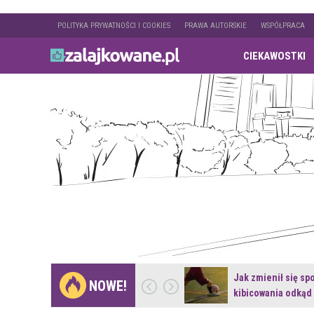
POLITYKA PRYWATNOŚCI I COOKIES
PRAWA AUTORSKIE
WSPÓŁPRACA
CIEKAWOSTKI
Gdzie pojechać na
Jak zmienił się sp
NOWE!
weekend z naturą w…
kibicowania odkąd