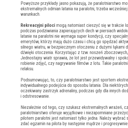
Powyższe przykłady jasno pokazują, że paralotniarstwo mo
ekstremalnych odmian latania na paralotni, trzeba wcześniej
warunkach.
Rekreacyjni piloci
mogą natomiast cieszyć się w trakcie l
podczas podziwiania zapierających dech w piersiach wido
latanie na paralotni nie wymaga super kondycji, czy specja
emerytów, którzy mają dużo czasu i chcą go spędzać aktyw
silnego wiatru, w bezpiecznym otoczeniu z dużymi łąkami d
dźwięki otoczenia. Korzystając z tzw. noszeń zboczowych, p
Jednostajny wiatr sprawia, że lot jest przewidywalny i spo
robienie zdjęć, czy nagrywanie filmów z lotu. Takie paralot
relaksu.
Podsumowując, to, czy paralotniarstwo jest sportem ekstr
indywidualnego podejścia do sposobu latania. Dla niektóry
oczekiwany zastrzyk adrenaliny, podczas gdy dla innych d
i odstresowanie.
Niezależnie od tego, czy szukasz ekstremalnych wrażeń, cz
paralotniarstwo oferuje wyjątkowe i niezapomniane przeżyc
pilotem paralotni jest natomiast tylko jedna. Należy wybrać 
zdać egzamin na pilota by następnie mądrze i progresywnie