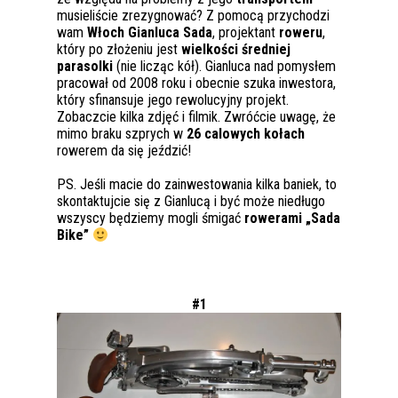
musieliście zrezygnować? Z pomocą przychodzi
wam
Włoch Gianluca Sada
, projektant
roweru
,
który po złożeniu jest
wielkości średniej
parasolki
(nie licząc kół). Gianluca nad pomysłem
pracował od 2008 roku i obecnie szuka inwestora,
który sfinansuje jego rewolucyjny projekt.
Zobaczcie kilka zdjęć i filmik. Zwróćcie uwagę, że
mimo braku szprych w
26 calowych kołach
rowerem da się jeździć!
PS. Jeśli macie do zainwestowania kilka baniek, to
skontaktujcie się z Gianlucą i być może niedługo
wszyscy będziemy mogli śmigać
rowerami „Sada
Bike”
#1