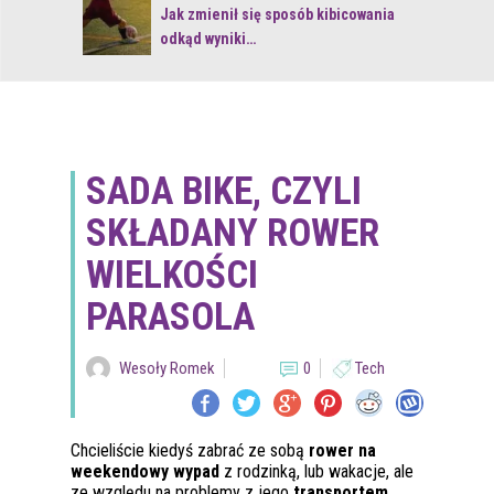
 z naturą
Jak zmienił się sposób kibicowania
odkąd wyniki…
SADA BIKE, CZYLI
SKŁADANY ROWER
WIELKOŚCI
PARASOLA
Wesoły Romek
0
Tech
Chcieliście kiedyś zabrać ze sobą
rower na
weekendowy wypad
z rodzinką, lub wakacje, ale
ze względu na problemy z jego
transportem