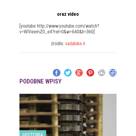
oraz video
[youtube http://www.youtube.com/watch?
v=WIVeemZ0_e4?rel=0&w=640&h=360]
źródło:
sadabike.it
PODOBNE WPISY
HISTORIA