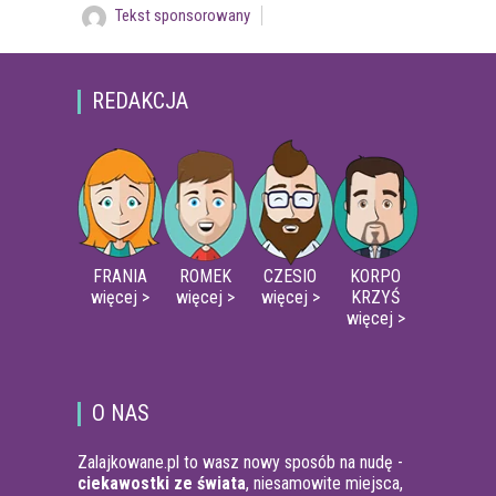
Tekst sponsorowany
REDAKCJA
FRANIA
ROMEK
CZESIO
KORPO
więcej >
więcej >
więcej >
KRZYŚ
więcej >
O NAS
Zalajkowane.pl to wasz nowy sposób na nudę -
ciekawostki ze świata
, niesamowite miejsca,