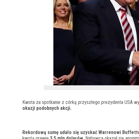
Kwota za spotkanie z córką przyszłego prezydenta USA wy
okazji podobnych akcji.
Rekordową sumę udało się uzyskać Warrenowi Buffett
kwotą prawie
3,5 mln dolarów
. Nabywca okazał się anoni