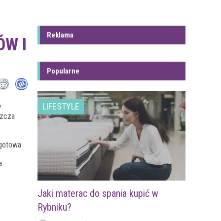
Reklama
ÓW I
Popularne
LIFESTYLE
w
szcza
 gotowa
a
Jaki materac do spania kupić w
Rybniku?