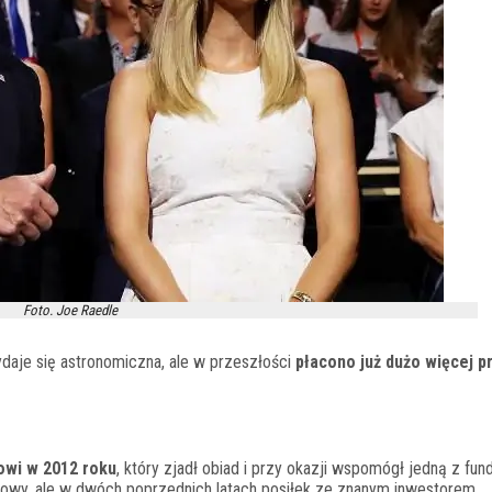
Foto. Joe Raedle
daje się astronomiczna, ale w przeszłości
płacono już dużo więcej p
owi w 2012 roku
, który zjadł obiad i przy okazji wspomógł jedną z fund
mowy, ale w dwóch poprzednich latach posiłek ze znanym inwestorem