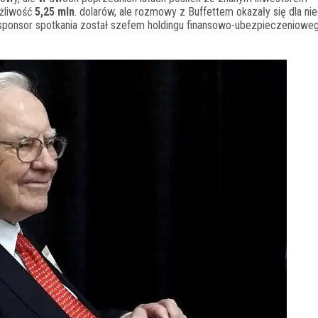
ożliwość
5,25 mln
. dolarów, ale rozmowy z Buffettem okazały się dla ni
 sponsor spotkania został szefem holdingu finansowo-ubezpieczeniowe