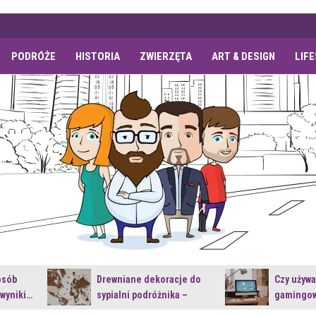
PODRÓŻE
HISTORIA
ZWIERZĘTA
ART & DESIGN
LIF
osób
Drewniane dekoracje do
Czy używ
 wyniki…
sypialni podróżnika –
gamingow
jakie…
najnowsz