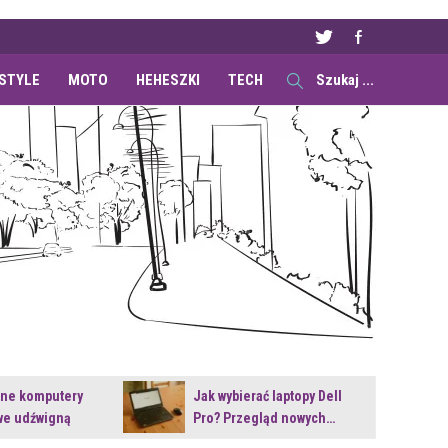
ESTYLE
MOTO
HEHESZKI
TECH
ane komputery
Jak wybierać laptopy Dell
e udźwigną
Pro? Przegląd nowych…
e premiery?