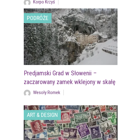
Korpo Krzyś
PODRÓŻE
Predjamski Grad w Słowenii –
zaczarowany zamek wklejony w skałę
Wesoły Romek
ART & DESIGN