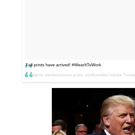
Fall prints have arrived! #WearItToWork
Zdjęcie zamieszczone przez użytkownika Ivanka Trum