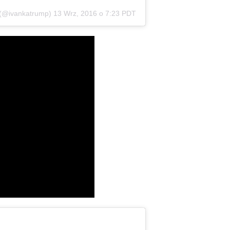
 (@ivankatrump)
13 Wrz, 2016 o 7:23 PDT