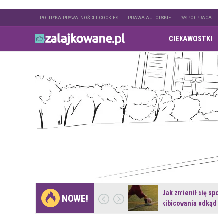
POLITYKA PRYWATNOŚCI I COOKIES
PRAWA AUTORSKIE
WSPÓŁPRACA
CIEKAWOSTKI
Gdzie pojechać na
Jak zmienił się sp
NOWE!
weekend z naturą w…
kibicowania odkąd