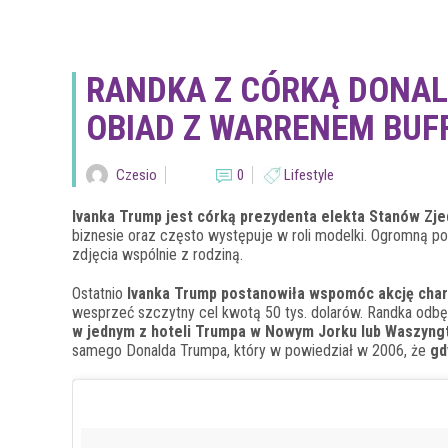
RANDKA Z CÓRKĄ DONAL
OBIAD Z WARRENEM BUF
Czesio
0
Lifestyle
Ivanka Trump jest córką prezydenta elekta Stanów Zj
biznesie oraz często występuje w roli modelki. Ogromną pop
zdjęcia wspólnie z rodziną.
Ostatnio
Ivanka Trump postanowiła wspomóc akcję cha
wesprzeć szczytny cel kwotą 50 tys. dolarów. Randka odb
w jednym z hoteli Trumpa w Nowym Jorku lub Waszyng
samego Donalda Trumpa, który w powiedział w 2006, że
gd