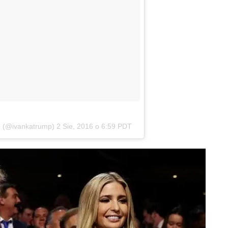
p (@ivankatrump)
2 Sie, 2016 o 6:59 PDT