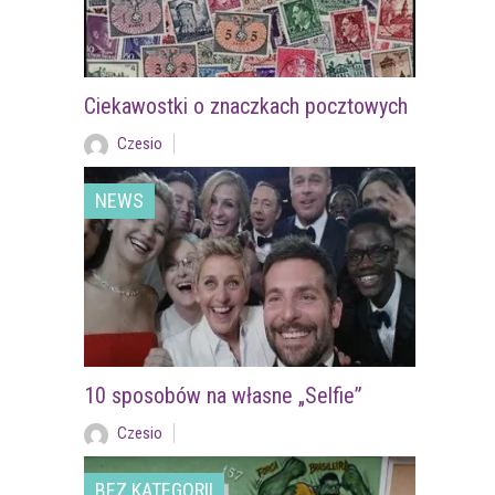
Ciekawostki o znaczkach pocztowych
Czesio
NEWS
10 sposobów na własne „Selfie”
Czesio
BEZ KATEGORII