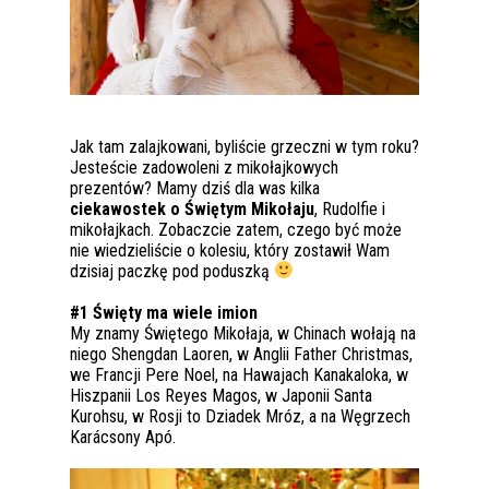
Jak tam zalajkowani, byliście grzeczni w tym roku?
Jesteście zadowoleni z mikołajkowych
prezentów? Mamy dziś dla was kilka
ciekawostek o Świętym Mikołaju
, Rudolfie i
mikołajkach. Zobaczcie zatem, czego być może
nie wiedzieliście o kolesiu, który zostawił Wam
dzisiaj paczkę pod poduszką
#1 Święty ma wiele imion
My znamy Świętego Mikołaja, w Chinach wołają na
niego Shengdan Laoren, w Anglii Father Christmas,
we Francji Pere Noel, na Hawajach Kanakaloka, w
Hiszpanii Los Reyes Magos, w Japonii Santa
Kurohsu, w Rosji to Dziadek Mróz, a na Węgrzech
Karácsony Apó.