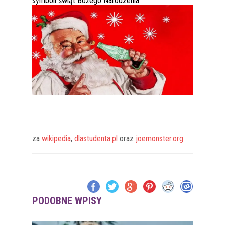
symboli świąt Bożego Narodzenia.
za
wikipedia
,
dlastudenta.pl
oraz
joemonster.org
PODOBNE WPISY