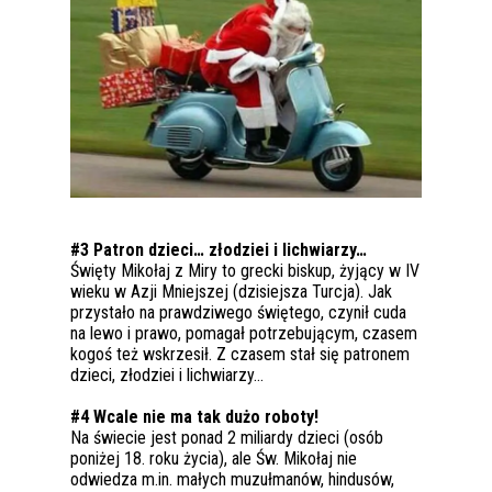
#3 Patron dzieci… złodziei i lichwiarzy…
Święty Mikołaj z Miry to grecki biskup, żyjący w IV
wieku w Azji Mniejszej (dzisiejsza Turcja). Jak
przystało na prawdziwego świętego, czynił cuda
na lewo i prawo, pomagał potrzebującym, czasem
kogoś też wskrzesił. Z czasem stał się patronem
dzieci, złodziei i lichwiarzy…
#4 Wcale nie ma tak dużo roboty!
Na świecie jest ponad 2 miliardy dzieci (osób
poniżej 18. roku życia), ale Św. Mikołaj nie
odwiedza m.in. małych muzułmanów, hindusów,