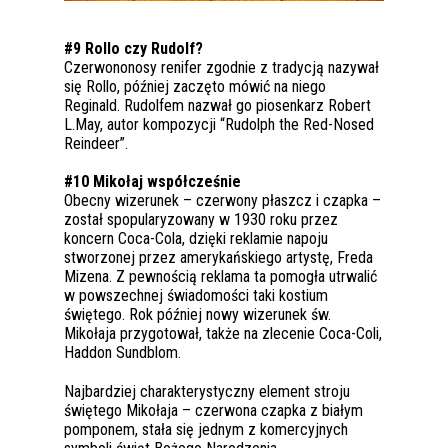
#9 Rollo czy Rudolf?
Czerwononosy renifer zgodnie z tradycją nazywał
się Rollo, później zaczęto mówić na niego
Reginald. Rudolfem nazwał go piosenkarz Robert
L.May, autor kompozycji “Rudolph the Red-Nosed
Reindeer”.
#10 Mikołaj współcześnie
Obecny wizerunek – czerwony płaszcz i czapka –
został spopularyzowany w 1930 roku przez
koncern Coca-Cola, dzięki reklamie napoju
stworzonej przez amerykańskiego artystę, Freda
Mizena. Z pewnością reklama ta pomogła utrwalić
w powszechnej świadomości taki kostium
świętego. Rok później nowy wizerunek św.
Mikołaja przygotował, także na zlecenie Coca-Coli,
Haddon Sundblom.
Najbardziej charakterystyczny element stroju
świętego Mikołaja – czerwona czapka z białym
pomponem, stała się jednym z komercyjnych