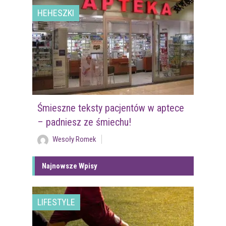
HEHESZKI
Śmieszne teksty pacjentów w aptece
– padniesz ze śmiechu!
Wesoły Romek
Najnowsze Wpisy
LIFESTYLE