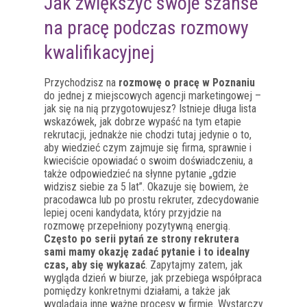
Jak zwiększyć swoje szanse
na pracę podczas rozmowy
kwalifikacyjnej
Przychodzisz na
rozmowę o pracę w Poznaniu
do jednej z miejscowych agencji marketingowej –
jak się na nią przygotowujesz? Istnieje długa lista
wskazówek, jak dobrze wypaść na tym etapie
rekrutacji, jednakże nie chodzi tutaj jedynie o to,
aby wiedzieć czym zajmuje się firma, sprawnie i
kwieciście opowiadać o swoim doświadczeniu, a
także odpowiedzieć na słynne pytanie „gdzie
widzisz siebie za 5 lat”. Okazuje się bowiem, że
pracodawca lub po prostu rekruter, zdecydowanie
lepiej oceni kandydata, który przyjdzie na
rozmowę przepełniony pozytywną energią.
Często po serii pytań ze strony rekrutera
sami mamy okazję zadać pytanie i to idealny
czas, aby się wykazać
. Zapytajmy zatem, jak
wygląda dzień w biurze, jak przebiega współpraca
pomiędzy konkretnymi działami, a także jak
wyglądają inne ważne procesy w firmie. Wystarczy