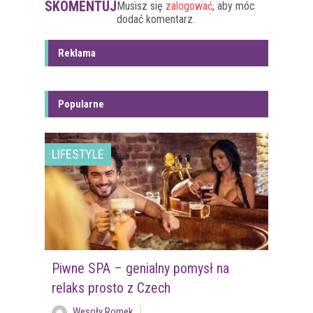
SKOMENTUJ
Musisz się
zalogować
, aby móc
dodać komentarz.
Reklama
Popularne
LIFESTYLE
Piwne SPA – genialny pomysł na
relaks prosto z Czech
Wesoły Romek