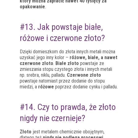
który można zapłacić nawet 40 tysięcy za
opakowanie
.
#13. Jak powstaje białe,
różowe i czerwone złoto?
Dzięki domieszkom do złota innych metali można
uzyskać jego inny kolor –
różowe, białe, a nawet
czerwone złoto
.
Białe złoto
powstaje ze
zmieszania stopu czystego złota i innych metali
np. srebra, niklu, palladu.
Czerwone złoto
powstaje natomiast przez dodanie do stopu
miedzi, a
różowe
poprzez dodanie cynku i palladu.
#14. Czy to prawda, że złoto
nigdy nie czernieje?
Złoto
jest metalem chemicznie obojętnym,
dlatego też
nigdy nie podlega procesowi