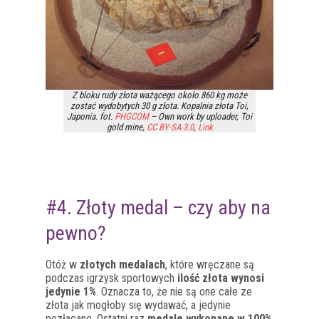
Z bloku rudy złota ważącego około 860 kg może
zostać wydobytych 30 g złota. Kopalnia złota Toi,
Japonia. fot.
PHGCOM
– Own work by uploader, Toi
gold mine,
CC BY-SA 3.0
,
Link
#4. Złoty medal – czy aby na
pewno?
Otóż w
złotych medalach
, które wręczane są
podczas igrzysk sportowych
ilość złota wynosi
jedynie 1%
. Oznacza to, że nie są one całe ze
złota jak mogłoby się wydawać, a jedynie
pozłacane. Ostatni raz
medale wykonane w 100%