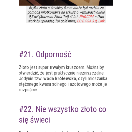
Bryłka złota o średnicy 5 mm może być rozbita za
pomocą młotkowania na arkusz o wymiarach około
0,5 m² (Muzeum Złota Toi) // fot.
PHGCOM
– Own
work by uploader, Toi gold mine,
CC BY-SA 3.0
,
Link
#21. Odporność
Złoto jest super trwałym kruszcem. Można by
stwierdzić, że jest praktycznie niezniszczalne.
Jedynie tzw.
woda królewska
, czyli mieszanka
stężonego kwasu solnego i azotowego może je
rozpuścić.
#22. Nie wszystko złoto co
się świeci