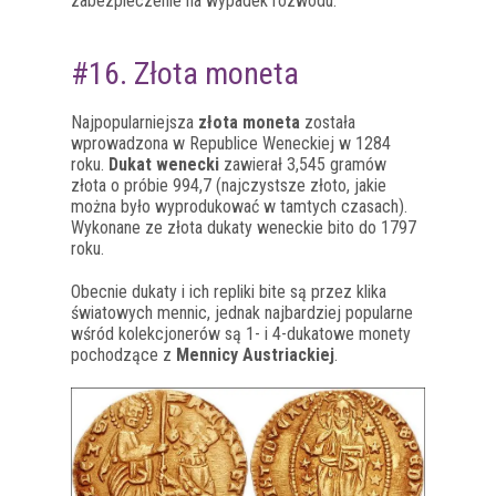
zabezpieczenie na wypadek rozwodu.
#16. Złota moneta
Najpopularniejsza
złota moneta
została
wprowadzona w Republice Weneckiej w 1284
roku.
Dukat wenecki
zawierał 3,545 gramów
złota o próbie 994,7 (najczystsze złoto, jakie
można było wyprodukować w tamtych czasach).
Wykonane ze złota dukaty weneckie bito do 1797
roku.
Obecnie dukaty i ich repliki bite są przez klika
światowych mennic, jednak najbardziej popularne
wśród kolekcjonerów są 1- i 4-dukatowe monety
pochodzące z
Mennicy Austriackiej
.