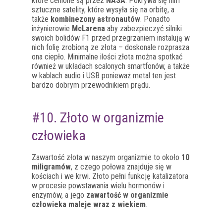
które cenione są przez
NASA
. Pokrywa się nim
sztuczne satelity, które wysyła się na orbitę, a
także
kombinezony astronautów
. Ponadto
inżynierowie
McLarena
aby zabezpieczyć silniki
swoich bolidów F1 przed przegrzaniem instalują w
nich folię zrobioną ze złota – doskonale rozprasza
ona ciepło. Minimalne ilości złota można spotkać
również w układach scalonych smartfonów, a także
w kablach audio i USB ponieważ metal ten jest
bardzo dobrym przewodnikiem prądu.
#10. Złoto w organizmie
człowieka
Zawartość złota w naszym organizmie to około
10
miligramów
, z czego połowa znajduje się w
kościach i we krwi. Złoto pełni funkcję katalizatora
w procesie powstawania wielu hormonów i
enzymów, a jego
zawartość w organizmie
człowieka maleje wraz z wiekiem
.