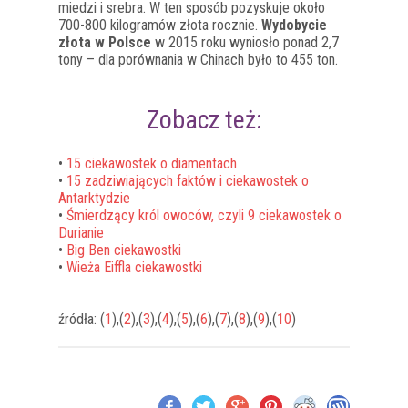
miedzi i srebra. W ten sposób pozyskuje około
700-800 kilogramów złota rocznie.
Wydobycie
złota w Polsce
w 2015 roku wyniosło ponad 2,7
tony – dla porównania w Chinach było to 455 ton.
Zobacz też:
•
15 ciekawostek o diamentach
•
15 zadziwiających faktów i ciekawostek o
Antarktydzie
•
Śmierdzący król owoców, czyli 9 ciekawostek o
Durianie
•
Big Ben ciekawostki
•
Wieża Eiffla ciekawostki
źródła: (
1
),(
2
),(
3
),(
4
),(
5
),(
6
),(
7
),(
8
),(
9
),(
10
)