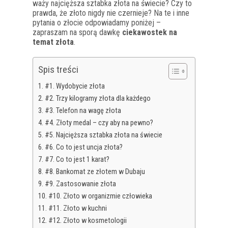
waży najcięższa sztabka złota na świecie? Czy to
prawda, że złoto nigdy nie czernieje? Na te i inne
pytania o złocie odpowiadamy poniżej –
zapraszam na sporą dawkę
ciekawostek na
temat złota
.
Spis treści
#1. Wydobycie złota
#2. Trzy kilogramy złota dla każdego
#3. Telefon na wagę złota
#4. Złoty medal – czy aby na pewno?
#5. Najcięższa sztabka złota na świecie
#6. Co to jest uncja złota?
#7. Co to jest 1 karat?
#8. Bankomat ze złotem w Dubaju
#9. Zastosowanie złota
#10. Złoto w organizmie człowieka
#11. Złoto w kuchni
#12. Złoto w kosmetologii