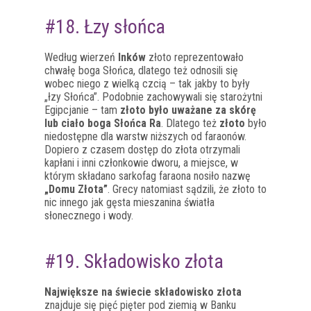
#18. Łzy słońca
Według wierzeń
Inków
złoto reprezentowało
chwałę boga Słońca, dlatego też odnosili się
wobec niego z wielką czcią – tak jakby to były
„łzy Słońca”. Podobnie zachowywali się starożytni
Egipcjanie – tam
złoto było uważane za skórę
lub ciało boga Słońca Ra
. Dlatego też
złoto
było
niedostępne dla warstw niższych od faraonów.
Dopiero z czasem dostęp do złota otrzymali
kapłani i inni członkowie dworu, a miejsce, w
którym składano sarkofag faraona nosiło nazwę
„Domu Złota”
. Grecy natomiast sądzili, że złoto to
nic innego jak gęsta mieszanina światła
słonecznego i wody.
#19. Składowisko złota
Największe na świecie składowisko złota
znajduje się pięć pięter pod ziemią w Banku