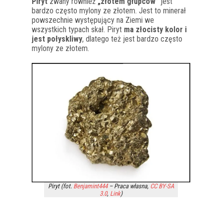
Piryt
zwany również
„złotem głupców”
jest
bardzo często mylony ze złotem. Jest to minerał
powszechnie występujący na Ziemi we
wszystkich typach skał. Piryt
ma złocisty kolor i
jest połyskliwy
, dlatego też jest bardzo często
mylony ze złotem.
Piryt (fot.
Benjamint444
–
Praca własna
,
CC BY-SA
3.0
,
Link
)