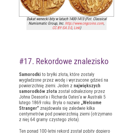
Dukat wenecki bity w latach 1400-1413 (Fot. Classical
Numismatic Group, Inc.
http://www.cngcoins.com
,
CC BY-SA 3.0
,
Link
)
#17. Rekordowe znalezisko
Samorodki
to bryłki złota, które zostały
wygładzone przez wodę i wyrzucone gdzieś na
powierzchnię ziemi. Jeden z
największych
samorodków złota
został odnaleziony przez
Johna Deason’a i Richarda Oates’a w Australii 5
lutego 1869 roku. Bryła o nazwie
„Welcome
Stranger”
znajdowała się zaledwie kilka
centymetrów pod powierzchnią ziemi (otrzymano
z niej 64 gramy czystego złota).
Ten ponad 100-letni rekord został pobity dopiero