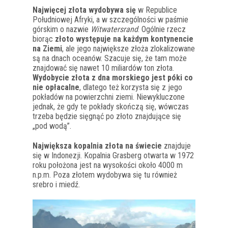
Najwięcej złota wydobywa się
w Republice
Południowej Afryki, a w szczególności w paśmie
górskim o nazwie
Witwatersrand
. Ogólnie rzecz
biorąc
złoto występuje na każdym kontynencie
na Ziemi
, ale jego największe złoża zlokalizowane
są na dnach oceanów. Szacuje się, że tam może
znajdować się nawet 10 miliardów ton złota.
Wydobycie złota z dna morskiego jest póki co
nie opłacalne
, dlatego też korzysta się z jego
pokładów na powierzchni ziemi. Niewykluczone
jednak, że gdy te pokłady skończą się, wówczas
trzeba będzie sięgnąć po złoto znajdujące się
„pod wodą”.
Największa kopalnia złota na świecie
znajduje
się w Indonezji. Kopalnia Grasberg otwarta w 1972
roku położona jest na wysokości około 4000 m
n.p.m. Poza złotem wydobywa się tu również
srebro i miedź.