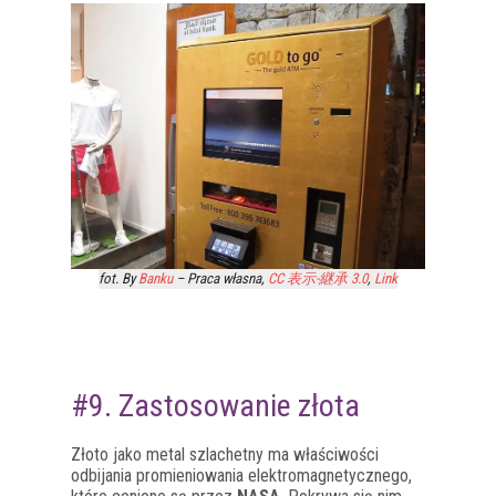
fot. By
Banku
–
Praca własna
,
CC 表示-継承 3.0
,
Link
#9. Zastosowanie złota
Złoto jako metal szlachetny ma właściwości
odbijania promieniowania elektromagnetycznego,