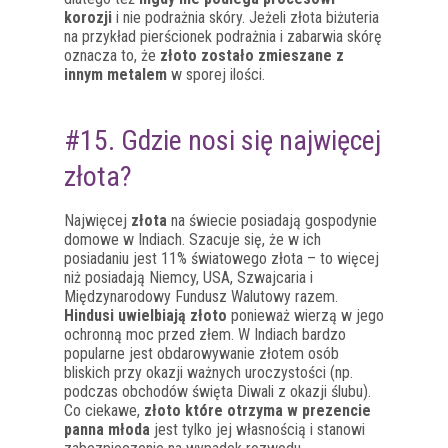
korozji
i nie podrażnia skóry. Jeżeli złota biżuteria
na przykład pierścionek podrażnia i zabarwia skórę
oznacza to, że
złoto zostało zmieszane z
innym metalem
w sporej ilości.
#15. Gdzie nosi się najwięcej
złota?
Najwięcej
złota
na świecie posiadają gospodynie
domowe w Indiach. Szacuje się, że w ich
posiadaniu jest 11% światowego złota – to więcej
niż posiadają Niemcy, USA, Szwajcaria i
Międzynarodowy Fundusz Walutowy razem.
Hindusi uwielbiają złoto
ponieważ wierzą w jego
ochronną moc przed złem. W Indiach bardzo
popularne jest obdarowywanie złotem osób
bliskich przy okazji ważnych uroczystości (np.
podczas obchodów święta Diwali z okazji ślubu).
Co ciekawe,
złoto które otrzyma w prezencie
panna młoda
jest tylko jej własnością i stanowi