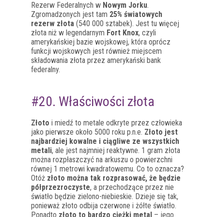
Rezerw Federalnych w
Nowym Jorku
.
Zgromadzonych jest tam
25% światowych
rezerw złota
(540 000 sztabek). Jest tu więcej
złota niż w legendarnym
Fort Knox
, czyli
amerykańskiej bazie wojskowej, która oprócz
funkcji wojskowych jest również miejscem
składowania złota przez amerykański bank
federalny.
#20. Właściwości złota
Złoto
i miedź to metale odkryte przez człowieka
jako pierwsze około 5000 roku p.n.e.
Złoto jest
najbardziej kowalne i ciągliwe ze wszystkich
metali
, ale jest najmniej reaktywne. 1 gram złota
można rozpłaszczyć na arkuszu o powierzchni
równej 1 metrowi kwadratowemu. Co to oznacza?
Otóż
złoto można tak rozprasować, że będzie
półprzezroczyste
, a przechodzące przez nie
światło będzie zielono-niebieskie. Dzieje się tak,
ponieważ złoto odbija czerwone i żółte światło.
Ponadto
złoto to bardzo ciężki metal
– jego