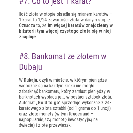
#7. Co to jest 1 karat?
Ilość złota w stopie określa się mianem karatów –
1 karat to 1/24 zawartości złota w danym stopie.
Oznacza to, że
im więcej karatów znajdziemy w
biżuterii tym więcej czystego złota się w niej
znajduje
.
#8. Bankomat ze złotem w
Dubaju
W
Dubaju
, czyli w mieście, w którym pieniądze
widoczne są na każdym kroku nie mogło
zabraknąć bankomatu, który zamiast pieniędzy w
banknotach wypłaca je…. w postaci sztabek złota.
Automat
„Gold to go”
sprzedaje wykonane z 24-
karatowego złota sztabki (od 1 grama do 1 uncji)
oraz złote monety (w tym Krugerrand –
najpopularniejszą monetę inwestycyjną na
świecie) i złote przewieszki.