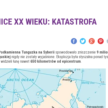
ICE XX WIEKU: KATASTROFA
 Podkamienna Tunguzka na Syberii
spowodowało zniszczenie
9 mili
guskiej
nigdy nie zostały wyjaśnione. Eksplozja była słyszalna ponad ty
 widzieli łunę nawet
650 kilometrów od epicentrum
.