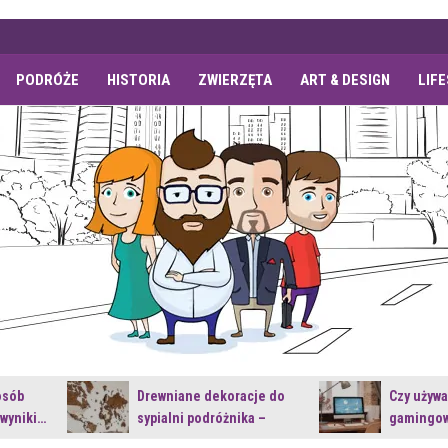
PODRÓŻE
HISTORIA
ZWIERZĘTA
ART & DESIGN
LIF
osób
Drewniane dekoracje do
Czy używ
 wyniki…
sypialni podróżnika –
gamingow
jakie…
najnowsz