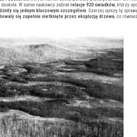
o dookoła. W sumie naukowcy zebrali
relacje 920 świadków
, którzy op
óżniły się jednym kluczowym szczegółem
. Szerzej opiszę tę spraw
howały się zupełnie nietknięte przez eksplozję drzewa
, co równie