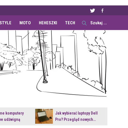
ESTYLE
MOTO
HEHESZKI
TECH
ane komputery
Jak wybierać laptopy Dell
e udźwigną
Pro? Przegląd nowych…
e premiery?