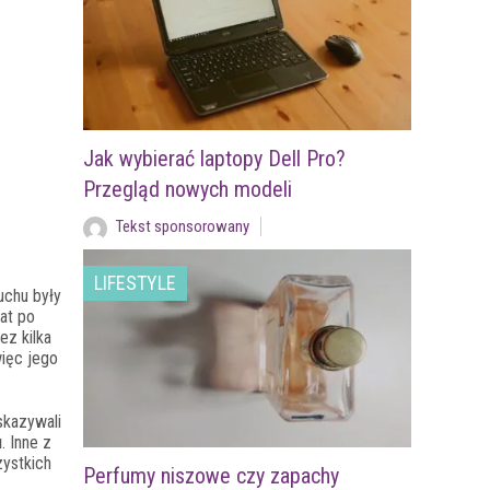
Jak wybierać laptopy Dell Pro?
Przegląd nowych modeli
Tekst sponsorowany
LIFESTYLE
uchu były
lat po
ez kilka
więc jego
kazywali
u
. Inne z
zystkich
Perfumy niszowe czy zapachy