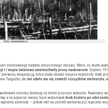
Foto. liveinternet.ru
resem intensywnego badania zniszczonego obszaru. Mimo, że skutki wyb
ji i I wojna światowa uniemożliwiły pracę naukowcom
. Dopiero 19 
pierwszą ekspedycją, która miała zbadać miejsce katastrofy. Kulik prz
nna Tunguzka, ale
nie udało mu się znaleźć szczątków meteorytu
, 
wodowała szeroką dyskusję na temat przyczyn wybuchu. Naukowcy ws
rzu
, a na poparcie swojej teorii wskazywali
brak krateru po uderzeni
fragmentu asteroidy – jednak nikt nie potrafił wytłumaczyć logicznie ws