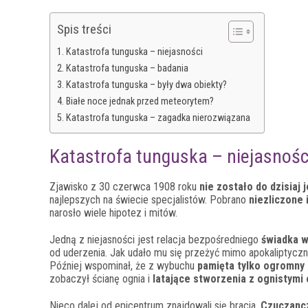
Spis treści
Katastrofa tunguska – niejasności
Katastrofa tunguska – badania
Katastrofa tunguska – były dwa obiekty?
Białe noce jednak przed meteorytem?
Katastrofa tunguska – zagadka nierozwiązana
Katastrofa tunguska – niejasnośc
Zjawisko z 30 czerwca 1908 roku
nie zostało do dzisiaj
najlepszych na świecie specjalistów. Pobrano
niezliczone 
narosło wiele hipotez i mitów.
Jedną z niejasności jest relacja bezpośredniego
świadka 
od uderzenia. Jak udało mu się przeżyć mimo apokaliptycz
Później wspominał, że z wybuchu
pamięta tylko ogromny
zobaczył ścianę ognia i
latające stworzenia z ognistymi
Nieco dalej od epicentrum znajdowali się bracia,
Czuczancz