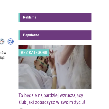
Reklama
Popularne
BEZ KATEGORII
onów
siąc
To będzie najbardziej wzruszający
ślub jaki zobaczysz w swoim życiu!