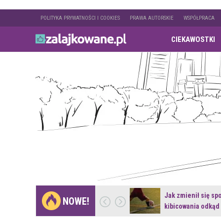
POLITYKA PRYWATNOŚCI I COOKIES
PRAWA AUTORSKIE
WSPÓŁPRACA
CIEKAWOSTKI
Gdzie pojechać na
Jak zmienił się sp
NOWE!
weekend z naturą w…
kibicowania odkąd