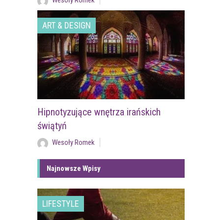
Wesoły Romek
ART & DESIGN
Hipnotyzujące wnętrza irańskich
świątyń
Wesoły Romek
Najnowsze Wpisy
LIFESTYLE