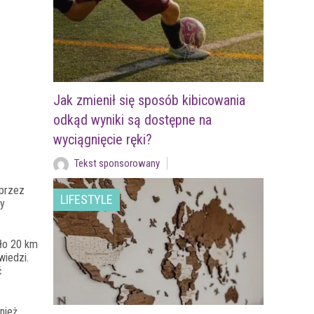
Jak zmienił się sposób kibicowania
odkąd wyniki są dostępne na
wyciągnięcie ręki?
Tekst sponsorowany
 przez
LIFESTYLE
fy
oło 20 km
wiedzi.
ć
nież