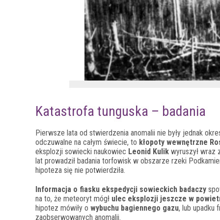
Katastrofa tunguska – badania
Pierwsze lata od stwierdzenia anomalii nie były jednak ok
odczuwalne na całym świecie, to
kłopoty wewnętrzne Ros
eksplozji sowiecki naukowiec
Leonid Kulik
wyruszył wraz z 
lat prowadził badania torfowisk w obszarze rzeki Podkamie
hipoteza się nie potwierdziła.
Informacja o fiasku ekspedycji sowieckich badaczy
spo
na to, że meteoryt mógł
ulec eksplozji jeszcze w powiet
hipotez mówiły o
wybuchu bagiennego gazu
, lub upadku 
zaobserwowanych anomalii.