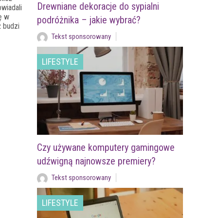
Drewniane dekoracje do sypialni
owiadali
ę w
podróżnika – jakie wybrać?
ż budzi
Tekst sponsorowany
LIFESTYLE
Czy używane komputery gamingowe
udźwigną najnowsze premiery?
Tekst sponsorowany
LIFESTYLE