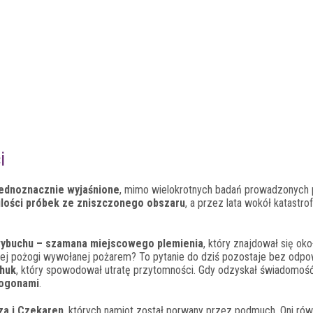
i
 jednoznacznie wyjaśnione
, mimo wielokrotnych badań prowadzonych
ilości próbek ze zniszczonego obszaru
, a przez lata wokół katastro
wybuchu – szamana miejscowego plemienia
, który znajdował się ok
nej pożogi wywołanej pożarem? To pytanie do dziś pozostaje bez odpo
 huk
, który spowodował utratę przytomności. Gdy odzyskał świadomoś
 ogonami
.
a i Czekaren
, których namiot został porwany przez podmuch. Oni rów