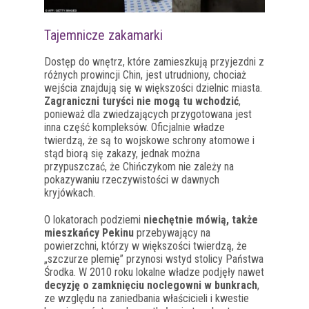
Tajemnicze zakamarki
Dostęp do wnętrz, które zamieszkują przyjezdni z
różnych prowincji Chin, jest utrudniony, chociaż
wejścia znajdują się w większości dzielnic miasta.
Zagraniczni turyści nie mogą tu wchodzić
,
ponieważ dla zwiedzających przygotowana jest
inna część kompleksów. Oficjalnie władze
twierdzą, że są to wojskowe schrony atomowe i
stąd biorą się zakazy, jednak można
przypuszczać, że Chińczykom nie zależy na
pokazywaniu rzeczywistości w dawnych
kryjówkach.
O lokatorach podziemi
niechętnie mówią, także
mieszkańcy Pekinu
przebywający na
powierzchni, którzy w większości twierdzą, że
„szczurze plemię” przynosi wstyd stolicy Państwa
Środka. W 2010 roku lokalne władze podjęły nawet
decyzję o zamknięciu noclegowni w bunkrach
,
ze względu na zaniedbania właścicieli i kwestie