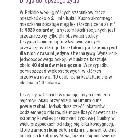
Droga do lepszego życia
W Pekinie według różnych szacunków może
mieszkać około
21 mln ludzi
. Kupno skromnego
mieszkania kosztuje majątek (średnia cena za m²
to
5820 dolarów
), a system lokali socjalnych jest
przeznaczony tylko dla obywateli stolicy.
Przyjezdni nie mają tu właściwie żadnych
przywilejów, dlatego tanie
lokum pod ziemią jest
dla nich czasami jedyna alternatywą
. Wynajęcie
jednoosobowego pokoju w bunkrze kosztuje
około
40 dolarów miesięcznie
. W przypadku
pomieszczeń wieloosobowych, w których
przebywa nawet 10 osób, cena kształtuje się w
okolicach 20 dolarów.
Przepisy w Chinach wymagają, aby na jednego
najemcę lokalu przypadało
minimum 4 m²
powierzchni
. Jednak duża część lokatorów
podziemnego miasta, nie może liczyć nawet na tak
skromny kawałek przestrzeni życiowej. Bunkry w
wielu przypadkach składają się kilku kondygnacji,
które
zamieszkują całe rodziny
, a nawet kolejne
pokolenia lokatorów. W większości są oni święcie