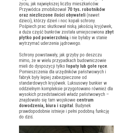
życiu, jak największej liczby mieszkańców.
Przywódca zmobilizował
70 tys. robotników
oraz niezliczone ilości obywateli
(nawet
dzieci), którzy dzień i noc kopali schrony.
Pośpiech prac skutkował niską jakością kryjówek,
a duża część bunkrów została umiejscowiona
zbyt
płytko pod powierzchnią
i nie byłaby w stanie
wytrzymać uderzenia jądrowego.
Schrony powstawały, jak grzyby po deszczu
mimo, że w wielu przypadkach budowniczowie
mieli do dyspozycji tylko
łopaty lub gołe ręce
.
Pomieszczenia dla urzędników państwowych i
fabryk były lepiej zabezpieczone od
standardowych kryjówek. Luksusowy bunkier w
oddzielnym kompleksie przygotowano również dla
wysokich przedstawicieli władz państwowych –
znajdowało się tam wojskowe
centrum
dowodzenia, biura i szpital
. Budynek
prawdopodobnie istnieje i pełni podobną funkcję
do dziś.