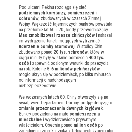
Pod ulicami Pekinu rozciąga się sieć
podziemnych korytarzy, pomieszczeń i
schronów
, zbudowanych w czasach Zimnej
Wojny. Większość tajemniczych bunkrów powstała
na przełomie lat 60. i 70., kiedy przewodniczący
Mao zmobilizował rzesze chińczyków
i nakazał
im wydrążenie tuneli, mogących wytrzymać
uderzenie bomby atomowej
. W stolicy Chin
zbudowano ponad
20 tys. schronów
, które w
ciągu minuty były w stanie pomieścić
400 tys.
osób
i zapewnić ocalonym warunki do przeżycia
na rok. Kolejne
5-6 milionów pekińczyków
mogło ukryć się w podziemiach, po kilku minutach
od informacji o nadchodzącym
niebezpieczeństwie.
We wczesnych latach 80. Chiny otworzyły się na
świat, więc Departament Obrony, podjął decyzję o
zmianie przeznaczenia dawnych kryjówek
.
Bunkry podzielono na małe
pomieszczenia
mieszkalne
i wydzierżawiono prywatnym
właścicielom. Obecnie ponad
milion osób
po
zapadnięciu zmroku, znika z tętniących życiem ulic