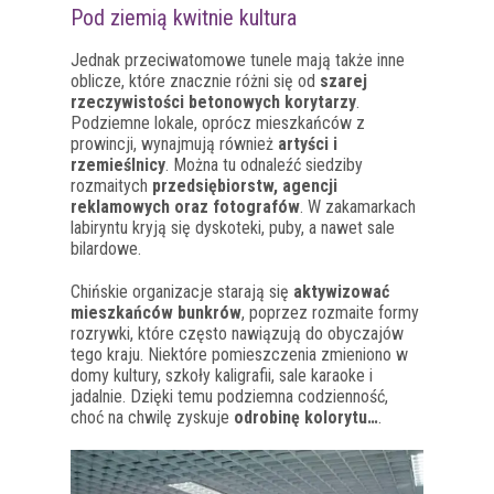
Pod ziemią kwitnie kultura
Jednak przeciwatomowe tunele mają także inne
oblicze, które znacznie różni się od
szarej
rzeczywistości betonowych korytarzy
.
Podziemne lokale, oprócz mieszkańców z
prowincji, wynajmują również
artyści i
rzemieślnicy
. Można tu odnaleźć siedziby
rozmaitych
przedsiębiorstw, agencji
reklamowych oraz fotografów
. W zakamarkach
labiryntu kryją się dyskoteki, puby, a nawet sale
bilardowe.
Chińskie organizacje starają się
aktywizować
mieszkańców bunkrów
, poprzez rozmaite formy
rozrywki, które często nawiązują do obyczajów
tego kraju. Niektóre pomieszczenia zmieniono w
domy kultury, szkoły kaligrafii, sale karaoke i
jadalnie. Dzięki temu podziemna codzienność,
choć na chwilę zyskuje
odrobinę kolorytu…
.