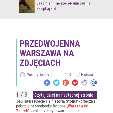
 z naturą
Jak zmienił się sposób kibicowania
odkąd wyniki…
PRZEDWOJENNA
WARSZAWA NA
ZDJĘCIACH
Wesoły Romek
0
Historia
1 / 3
Czytaj dalej na następnej stronie ›
Jeśli interesujecie się
historią Stolicy
koniecznie
polubcie na facebooku fanpage
„Warszawski
Zaułek”
. Jest to zdecydowanie jedno z