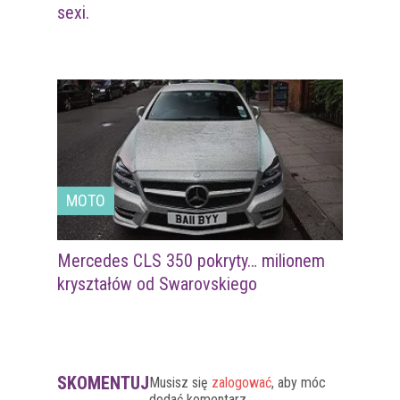
sexi.
MOTO
Mercedes CLS 350 pokryty… milionem
kryształów od Swarovskiego
SKOMENTUJ
Musisz się
zalogować
, aby móc
dodać komentarz.