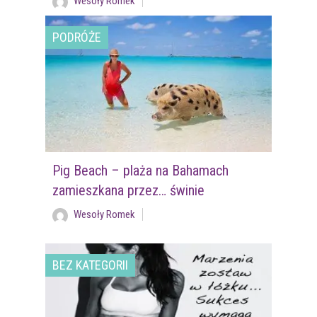
Wesoły Romek
PODRÓŻE
Pig Beach – plaża na Bahamach
zamieszkana przez… świnie
Wesoły Romek
BEZ KATEGORII