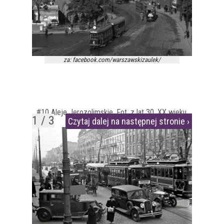
za: facebook.com/warszawskizaulek/
#10 Aleje Jerozolimskie. Fot. z lat 30. XX wieku.
1 / 3
Czytaj dalej na następnej stronie ›