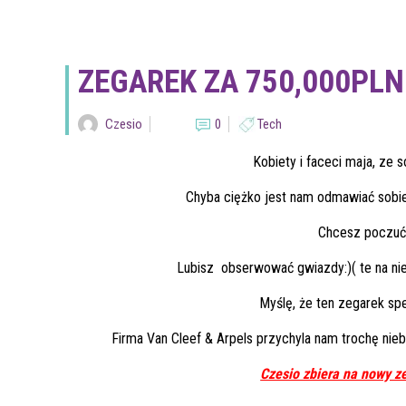
ZEGAREK ZA 750,000PL
Czesio
0
Tech
Kobiety i faceci maja, z
Chyba ciężko jest nam odmawiać sobie 
Chcesz poczuć 
Lubisz obserwować gwiazdy:)( te na n
Myślę, że ten zegarek sp
Firma Van Cleef & Arpels przychyla nam trochę nieb
Czesio zbiera na nowy z