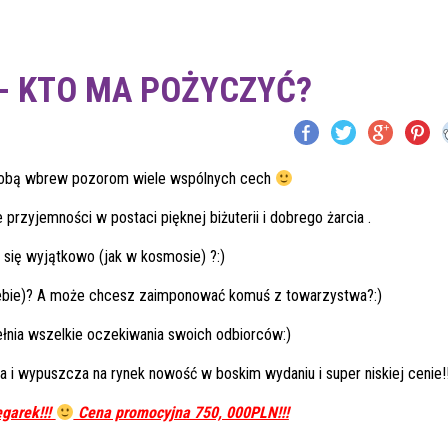
N- KTO MA POŻYCZYĆ?
e sobą wbrew pozorom wiele wspólnych cech
przyjemności w postaci pięknej biżuterii i dobrego żarcia .
się wyjątkowo (jak w kosmosie) ?:)
iebie)? A może chcesz zaimponować komuś z towarzystwa?:)
ełnia wszelkie oczekiwania swoich odbiorców:)
a i wypuszcza na rynek nowość w boskim wydaniu i super niskiej cenie!!
egarek!!!
Cena promocyjna 750, 000PLN!!!