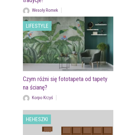
tradycje!
Wesoły Romek
LIFESTYLE
Czym różni się fototapeta od tapety
na ścianę?
Korpo Krzyś
HEHESZKI