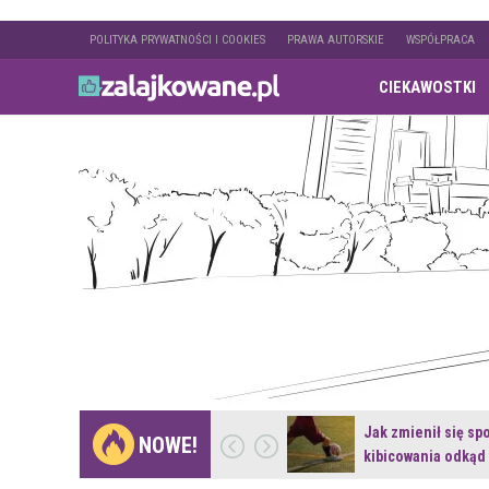
POLITYKA PRYWATNOŚCI I COOKIES
PRAWA AUTORSKIE
WSPÓŁPRACA
CIEKAWOSTKI
Gdzie pojechać na
Jak zmienił się sp
NOWE!
weekend z naturą w…
kibicowania odkąd