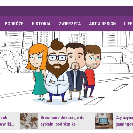
PODRÓŻE
HISTORIA
ZWIERZĘTA
ART & DESIGN
LIF
osób
Drewniane dekoracje do
Czy używ
 wyniki…
sypialni podróżnika –
gamingow
jakie…
najnowsz