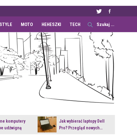
ESTYLE
MOTO
HEHESZKI
TECH
ane komputery
Jak wybierać laptopy Dell
e udźwigną
Pro? Przegląd nowych…
e premiery?