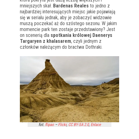
mniejszych skał.
Bardenas Reales
to jedno z
najbardziej interesujących miejsc jakie pojawiają
się w serialu jednak, aby je zobaczyć widzowie
muszą poczekać aż do szóstego sezonu. W jakim
momencie park ten zostaje przedstawiony? Jest
on scenerią dla
spotkania królowej Daenerys
Targaryen z khalasarem
, czyli jednym z
członków należącym do bractwa Dothraki.
fot.
flipao
–
Flickr
,
CC BY-SA 2.0
,
Enlace