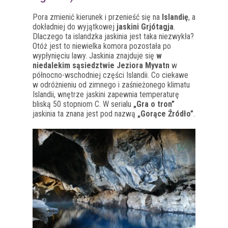
Pora zmienić kierunek i przenieść się na
Islandię
, a
dokładniej do wyjątkowej
jaskini Grjótagja
.
Dlaczego ta islandzka jaskinia jest taka niezwykła?
Otóż jest to niewielka komora pozostała po
wypłynięciu lawy. Jaskinia znajduje się
w
niedalekim sąsiedztwie Jeziora Myvatn
w
północno-wschodniej części Islandii. Co ciekawe
w odróżnieniu od zimnego i zaśnieżonego klimatu
Islandii, wnętrze jaskini zapewnia temperaturę
bliską 50 stopniom C. W serialu
„Gra o tron”
jaskinia ta znana jest pod nazwą
„Gorące Źródło”
.