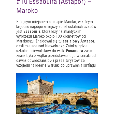
#10 Essaouira (Astapor) –
Maroko
Kolejnym miejscem na mapie Maroko, w którym
kręcono najpopularniejszy serial ostatnich czasów
jest
Essaouria
, która leży na atlantyckim
wybrzeżu Maroko około 100 kilometrów od
Marakeszu. Znajdował się tu
serialowy Astapor
,
czyli miejsce nad Niewolniczą Zatoką, gdzie
szkolono niewolników do walk.
Essaouira
zanim
znana była z wątku przedstawionego w serialu od
dawna odwiedzana była przez turystów ze
względu na idealne warunki do uprawiania surfingu.