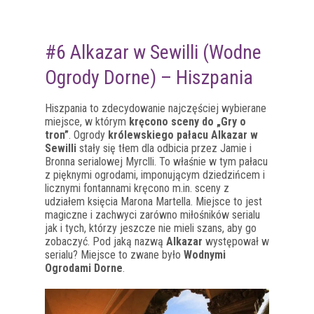
#6 Alkazar w Sewilli (Wodne
Ogrody Dorne) – Hiszpania
Hiszpania to zdecydowanie najczęściej wybierane
miejsce, w którym
kręcono sceny do „Gry o
tron”
. Ogrody
królewskiego pałacu Alkazar w
Sewilli
stały się tłem dla odbicia przez Jamie i
Bronna serialowej Myrclli. To właśnie w tym pałacu
z pięknymi ogrodami, imponującym dziedzińcem i
licznymi fontannami kręcono m.in. sceny z
udziałem księcia Marona Martella. Miejsce to jest
magiczne i zachwyci zarówno miłośników serialu
jak i tych, którzy jeszcze nie mieli szans, aby go
zobaczyć. Pod jaką nazwą
Alkazar
występował w
serialu? Miejsce to zwane było
Wodnymi
Ogrodami Dorne
.