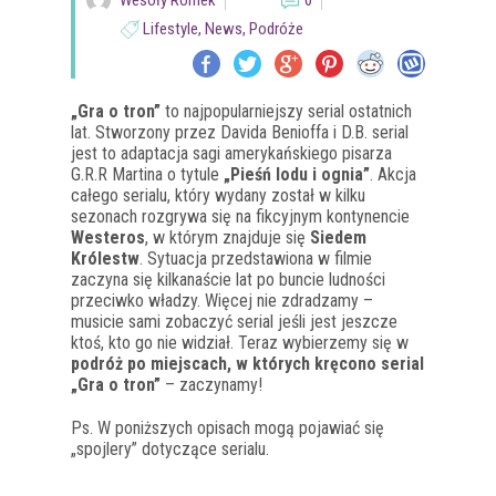
Wesoły Romek
0
Lifestyle
,
News
,
Podróże
„Gra o tron”
to najpopularniejszy serial ostatnich
lat. Stworzony przez Davida Benioffa i D.B. serial
jest to adaptacja sagi amerykańskiego pisarza
G.R.R Martina o tytule
„Pieśń lodu i ognia”
. Akcja
całego serialu, który wydany został w kilku
sezonach rozgrywa się na fikcyjnym kontynencie
Westeros
, w którym znajduje się
Siedem
Królestw
. Sytuacja przedstawiona w filmie
zaczyna się kilkanaście lat po buncie ludności
przeciwko władzy. Więcej nie zdradzamy –
musicie sami zobaczyć serial jeśli jest jeszcze
ktoś, kto go nie widział. Teraz wybierzemy się w
podróż po miejscach, w których kręcono serial
„Gra o tron”
– zaczynamy!
Ps. W poniższych opisach mogą pojawiać się
„spojlery” dotyczące serialu.