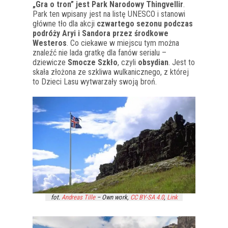
„Gra o tron” jest Park Narodowy Thingvellir
.
Park ten wpisany jest na listę UNESCO i stanowi
główne tło dla akcji
czwartego sezonu podczas
podróży Aryi i Sandora przez środkowe
Westeros
. Co ciekawe w miejscu tym można
znaleźć nie lada gratkę dla fanów serialu –
dziewicze
Smocze Szkło
, czyli
obsydian
. Jest to
skała złożona ze szkliwa wulkanicznego, z której
to Dzieci Lasu wytwarzały swoją broń.
fot.
Andreas Tille
–
Own work
,
CC BY-SA 4.0
,
Link