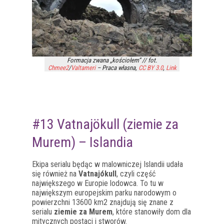
Formacja zwana „kościołem” // fot.
Chmee2
/
Valtameri
–
Praca własna
,
CC BY 3.0
,
Link
#13 Vatnajökull (ziemie za
Murem) – Islandia
Ekipa serialu będąc w malowniczej Islandii udała
się również na
Vatnajókull
, czyli część
największego w Europie lodowca. To tu w
największym europejskim parku narodowym o
powierzchni 13600 km2 znajdują się znane z
serialu
ziemie za Murem
, które stanowiły dom dla
mitycznych postaci i stworów.