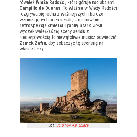
również
Wieża Radości
, która góruje nad skałami
Campillo de Duenas
. To właśnie w Wieży Radości
rozgrywa się jedna z ważniejszych i bardzo
wzruszających scen serialu, a mianowicie
retrospekcja śmierci Lyanny Stark
. Jeśli
wyczekiwałeś/aś tej sceny serialu z
niecierpliwością to niewątpliwie musisz odwiedzić
Zamek Zafra
, aby zobaczyć tę scenerię na
własne oczy.
fot.,
CC BY-SA 4.0
,
Enlace