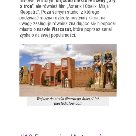
filmowe, w którym
kręcono niektóre sceny „Gry
o tron”
, ale również film „Asterix i Obelix: Misja
Kleopatra”. Poza samym studio, z którego
podziwiać można rozległy, pustynny klimat na
uwagę zasługuje również znajdujące się nieopodal
miasto o nazwie
Warzazat
, które poprzez serial
zyskało na swej popularności.
Wejście do studia filmowego Atlas // fot.
thestudiotour.com