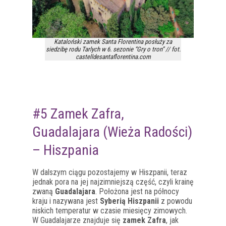
Kataloński zamek Santa Florentina posłuży za
siedzibę rodu Tarlych w 6. sezonie “Gry o tron” // fot.
castelldesantaflorentina.com
#5 Zamek Zafra,
Guadalajara (Wieża Radości)
– Hiszpania
W dalszym ciągu pozostajemy w Hiszpanii, teraz
jednak pora na jej najzimniejszą część, czyli krainę
zwaną
Guadalajara
. Położona jest na północy
kraju i nazywana jest
Syberią Hiszpanii
z powodu
niskich temperatur w czasie miesięcy zimowych.
W Guadalajarze znajduje się
zamek Zafra
, jak