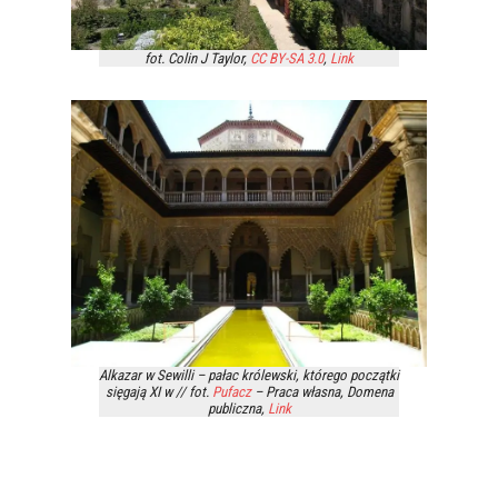
fot. Colin J Taylor,
CC BY-SA 3.0
,
Link
Alkazar w Sewilli – pałac królewski, którego początki
sięgają XI w // fot.
Pufacz
–
Praca własna
, Domena
publiczna,
Link