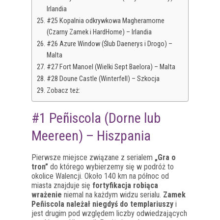
Irlandia
#25 Kopalnia odkrywkowa Magheramorne
(Czarny Zamek i HardHome) – Irlandia
#26 Azure Window (Ślub Daenerys i Drogo) –
Malta
#27 Fort Manoel (Wielki Sept Baelora) – Malta
#28 Doune Castle (Winterfell) – Szkocja
Zobacz też:
#1 Peñiscola (Dorne lub
Meereen) – Hiszpania
Pierwsze miejsce związane z serialem
„Gra o
tron”
do którego wybierzemy się w podróż to
okolice Walencji. Około 140 km na północ od
miasta znajduje się
fortyfikacja robiąca
wrażenie
niemal na każdym widzu serialu.
Zamek
Peñiscola należał niegdyś do templariuszy
i
jest drugim pod względem liczby odwiedzających