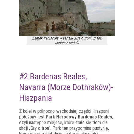
Zamek Peñiscola w serialu „Gra o tron”. // fot.
screen z serialu
#2 Bardenas Reales,
Navarra (Morze Dothraków)-
Hiszpania
Z kolei w północno-wschodniej części Hiszpanii
położony jest
Park Narodowy Bardenas Reales
,
czyli następne miejsce, które stało się tłem dla
akcji „Gry o tron”. Park ten przypomina pustynię,
która pokryta jest dużą liczbą większych i