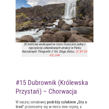
20 metrowy wodospad na rzece Öxará jest jedną z
najczęściej odwiedzanych atrakcji w Parku
Narodowym Thingvellir // fot. Diego Delso,
CC BY-SA
4.0
,
Link
#15 Dubrownik (Królewska
Przystań) – Chorwacja
W naszej serialowej
podróży szlakiem „Gry o
tron”
przenosimy się w nieco inne rejony, a