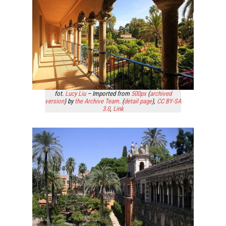
fot.
Lucy Liu
– Imported from
500px
(
archived
version
) by
the Archive Team
. (
detail page
),
CC BY-SA
3.0
,
Link