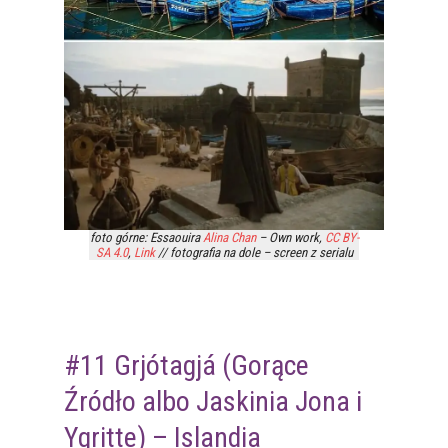
foto górne: Essaouira
Alina Chan
–
Own work
,
CC BY-
SA 4.0
,
Link
// fotografia na dole – screen z serialu
#11 Grjótagjá (Gorące
Źródło albo Jaskinia Jona i
Ygritte) – Islandia