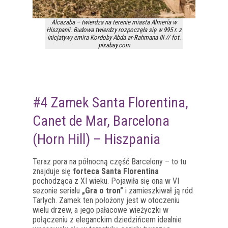
Alcazaba – twierdza na terenie miasta Almería w
Hiszpanii. Budowa twierdzy rozpoczęła się w 995 r. z
inicjatywy emira Kordoby Abda ar-Rahmana III // fot.
pixabay.com
#4 Zamek Santa Florentina,
Canet de Mar, Barcelona
(Horn Hill) – Hiszpania
Teraz pora na północną część Barcelony – to tu
znajduje się
forteca Santa Florentina
pochodząca z XI wieku. Pojawiła się ona w VI
sezonie serialu
„Gra o tron”
i zamieszkiwał ją ród
Tarlych. Zamek ten położony jest w otoczeniu
wielu drzew, a jego pałacowe wieżyczki w
połączeniu z eleganckim dziedzińcem idealnie