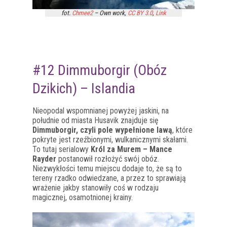
fot.
Chmee2
–
Own work
,
CC BY 3.0
,
Link
#12 Dimmuborgir (Obóz
Dzikich) – Islandia
Nieopodal wspomnianej powyżej jaskini, na
południe od miasta Husavik znajduje się
Dimmuborgir, czyli pole wypełnione lawą
, które
pokryte jest rzeźbionymi, wulkanicznymi skałami.
To tutaj serialowy
Król za Murem – Mance
Rayder
postanowił rozłożyć swój obóz.
Niezwykłości temu miejscu dodaje to, że są to
tereny rzadko odwiedzane, a przez to sprawiają
wrażenie jakby stanowiły coś w rodzaju
magicznej, osamotnionej krainy.