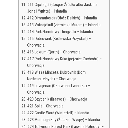
#11 Grjótagjá (Gorące Źródło albo Jaskinia
Jona i Ygritte) – Islandia
#12 Dimmuborgir (Obóz Dzikich) – Islandia
#13 Vatnajökull (ziemie za Murem) – Islandia
#14 Park Narodowy Thingvellir – Islandia
#15 Dubrownik (Królewska Przystań) –
Chorwacja
#16 Lokrum (Qarth) – Chorwacja
#17 Park Narodowy Krka (pejzaże Zachodu) –
Chorwacja
#18 Wieża Minceta, Dubrovnik (Dom
Nieśmiertelnych) – Chorwacja
#19 Lovrijenac (Czerwona Twierdza) –
Chorwacja
#20 Szybenik (Braavos) – Chorwacja
#21 Split – Chorwacja
#22 Castle Ward (Winterfell) – Irlandia
#23 Murlough Bay (Żelazne Wyspy) – Irlandia
#24 Tollymore Forest Park (Lasy na Północy) –