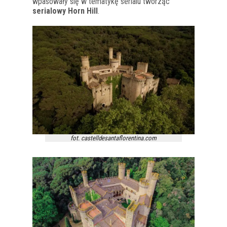
wpasowały się w tematykę serialu tworząc
serialowy Horn Hill
.
fot. castelldesantaflorentina.com