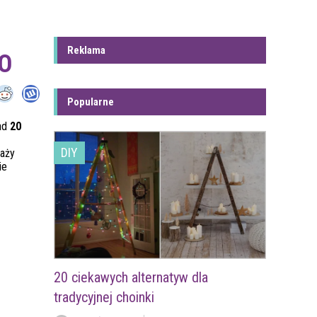
Reklama
O
Popularne
nad
20
DIY
waży
ie
20 ciekawych alternatyw dla
tradycyjnej choinki