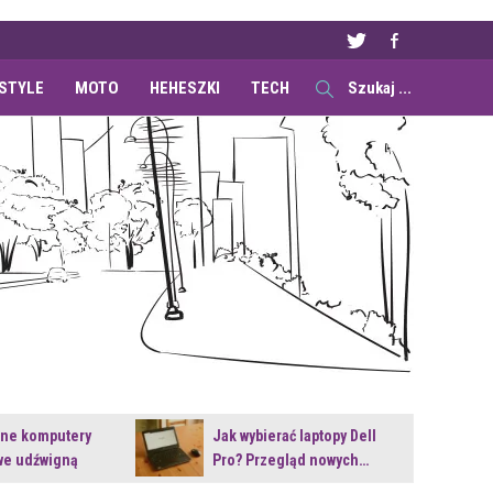
ESTYLE
MOTO
HEHESZKI
TECH
ane komputery
Jak wybierać laptopy Dell
e udźwigną
Pro? Przegląd nowych…
e premiery?