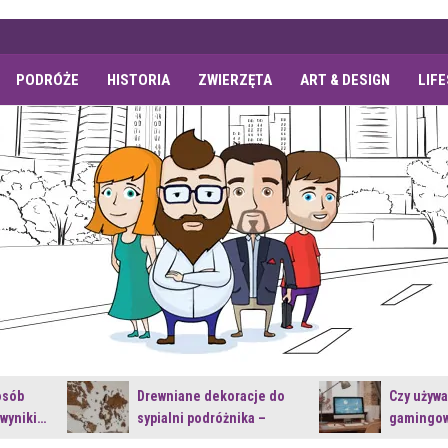
PODRÓŻE
HISTORIA
ZWIERZĘTA
ART & DESIGN
LIF
osób
Drewniane dekoracje do
Czy używ
 wyniki…
sypialni podróżnika –
gamingow
jakie…
najnowsz