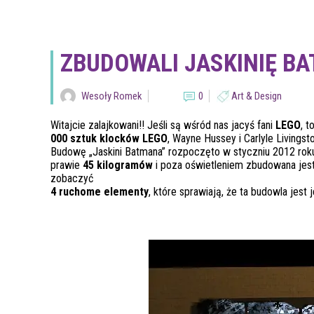
ZBUDOWALI JASKINIĘ BA
Wesoły Romek
0
Art & Design
Witajcie zalajkowani!! Jeśli są wśród nas jacyś fani
LEGO
, 
000 sztuk klocków LEGO
, Wayne Hussey i Carlyle Livings
Budowę „Jaskini Batmana” rozpoczęto w styczniu 2012 roku
prawie
45 kilogramów
i poza oświetleniem zbudowana jest
zobaczyć
4 ruchome elementy
, które sprawiają, że ta budowla jest