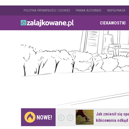
POLITYKA PRYWATNOŚCI I COOKIES
PRAWA AUTORSKIE
WSPÓŁPRACA
CIEKAWOSTKI
Gdzie pojechać na
Jak zmienił się sp
NOWE!
weekend z naturą w…
kibicowania odkąd