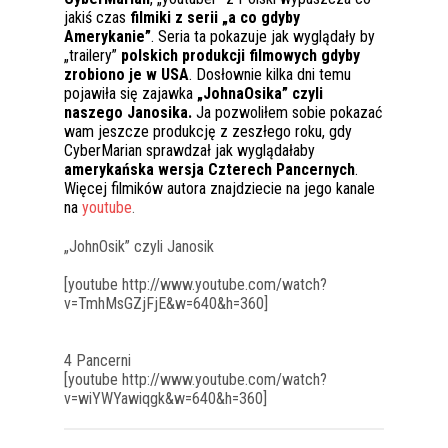
jakiś czas
filmiki z serii „a co gdyby
Amerykanie”
. Seria ta pokazuje jak wyglądały by
„trailery”
polskich produkcji filmowych gdyby
zrobiono je w USA
. Dosłownie kilka dni temu
pojawiła się zajawka
„JohnaOsika” czyli
naszego Janosika.
Ja pozwoliłem sobie pokazać
wam jeszcze produkcję z zeszłego roku, gdy
CyberMarian sprawdzał jak wyglądałaby
amerykańska wersja Czterech Pancernych
.
Więcej filmików autora znajdziecie na jego kanale
na
youtube
.
„JohnOsik” czyli Janosik
[youtube http://www.youtube.com/watch?
v=TmhMsGZjFjE&w=640&h=360]
4 Pancerni
[youtube http://www.youtube.com/watch?
v=wiYWYawiqgk&w=640&h=360]