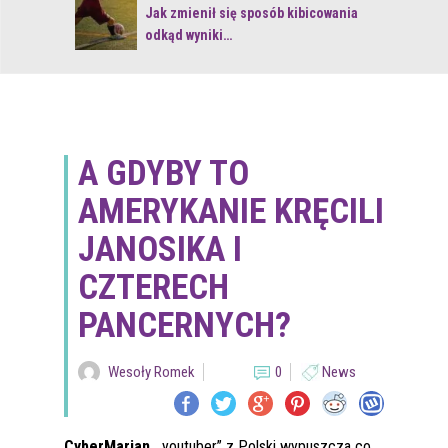
 z naturą
Jak zmienił się sposób kibicowania
odkąd wyniki…
A GDYBY TO
AMERYKANIE KRĘCILI
JANOSIKA I
CZTERECH
PANCERNYCH?
Wesoły Romek
0
News
CyberMarian
, „youtuber” z Polski wypuszcza co