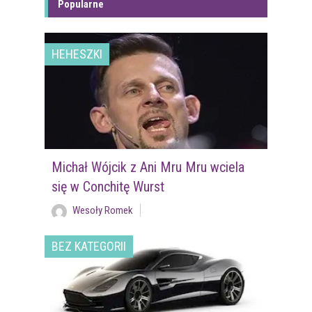
Popularne
HEHESZKI
Michał Wójcik z Ani Mru Mru wciela
się w Conchitę Wurst
Wesoły Romek
BEZ KATEGORII