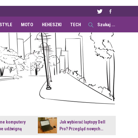
ESTYLE
MOTO
HEHESZKI
TECH
ane komputery
Jak wybierać laptopy Dell
e udźwigną
Pro? Przegląd nowych…
e premiery?