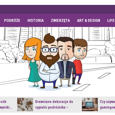
PODRÓŻE
HISTORIA
ZWIERZĘTA
ART & DESIGN
LIF
osób
Drewniane dekoracje do
Czy używ
 wyniki…
sypialni podróżnika –
gamingow
jakie…
najnowsz