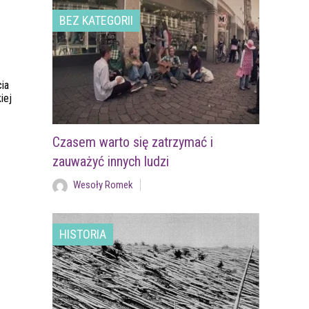
BEZ KATEGORII
ia
iej
Czasem warto się zatrzymać i
zauważyć innych ludzi
Wesoły Romek
HISTORIA