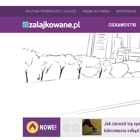
POLITYKA PRYWATNOŚCI I COOKIES
PRAWA AUTORSKIE
WSPÓŁPRACA
CIEKAWOSTKI
Gdzie pojechać na
Jak zmienił się sp
NOWE!
weekend z naturą w…
kibicowania odkąd