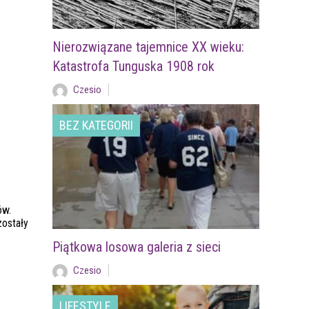
Nierozwiązane tajemnice XX wieku:
Katastrofa Tunguska 1908 rok
Czesio
BEZ KATEGORII
ów.
zostały
Piątkowa losowa galeria z sieci
Czesio
LIFESTYLE