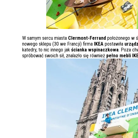
W samym sercu miasta
Clermont-Ferrand
położonego w śr
nowego sklepu (30 we Francji) firma
IKEA
postawiła
urząd
katedry, to nic innego jak
ścianka wspinaczkowa
. Poza ch
spróbować swoich sił, znalazło się również
pełno mebli IK