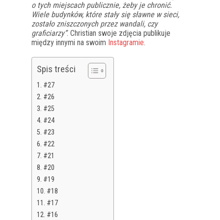
o tych miejscach publicznie, żeby je chronić.
Wiele budynków, które stały się sławne w sieci,
zostało zniszczonych przez wandali, czy
graficiarzy”
. Christian swoje zdjęcia publikuje
między innymi na swoim
Instagramie
.
Spis treści
#27
#26
#25
#24
#23
#22
#21
#20
#19
#18
#17
#16