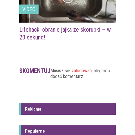
VIDEO
Lifehack: obranie jajka ze skorupki – w
20 sekund!
SKOMENTUJ
Musisz się
zalogować
, aby móc
dodać komentarz.
Reklama
Popularne