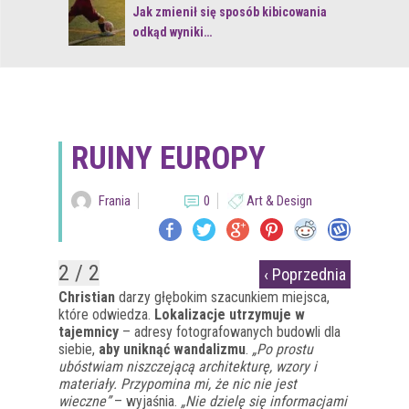
 z naturą
Jak zmienił się sposób kibicowania
odkąd wyniki…
RUINY EUROPY
Frania
0
Art & Design
2 / 2
‹ Poprzednia
Christian
darzy głębokim szacunkiem miejsca,
które odwiedza.
Lokalizacje utrzymuje w
tajemnicy
– adresy fotografowanych budowli dla
siebie,
aby uniknąć wandalizmu
.
„Po prostu
ubóstwiam niszczejącą architekturę, wzory i
materiały. Przypomina mi, że nic nie jest
wieczne”
– wyjaśnia.
„Nie dzielę się informacjami