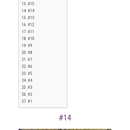
#15
#14
#13
#12
#11
#10
#9
#8
#7
#6
#5
#4
#3
#2
#1
#14