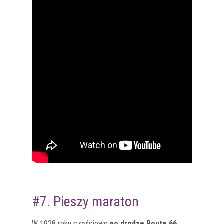
#7. Pieszy maraton
W 1928 roku częściowo
po drodze Route 66