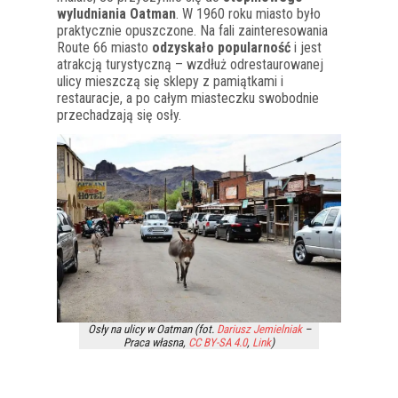
wyludniania Oatman
. W 1960 roku miasto było
praktycznie opuszczone. Na fali zainteresowania
Route 66 miasto
odzyskało popularność
i jest
atrakcją turystyczną – wzdłuż odrestaurowanej
ulicy mieszczą się sklepy z pamiątkami i
restauracje, a po całym miasteczku swobodnie
przechadzają się osły.
Osły na ulicy w Oatman (fot.
Dariusz Jemielniak
–
Praca własna
,
CC BY-SA 4.0
,
Link
)