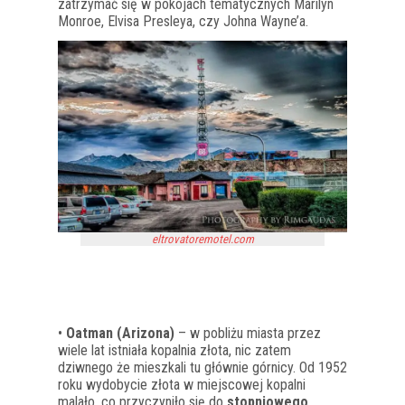
zatrzymać się w pokojach tematycznych Marilyn
Monroe, Elvisa Presleya, czy Johna Wayne’a.
eltrovatoremotel.com
•
Oatman (Arizona)
– w pobliżu miasta przez
wiele lat istniała kopalnia złota, nic zatem
dziwnego że mieszkali tu głównie górnicy. Od 1952
roku wydobycie złota w miejscowej kopalni
malało, co przyczyniło się do
stopniowego