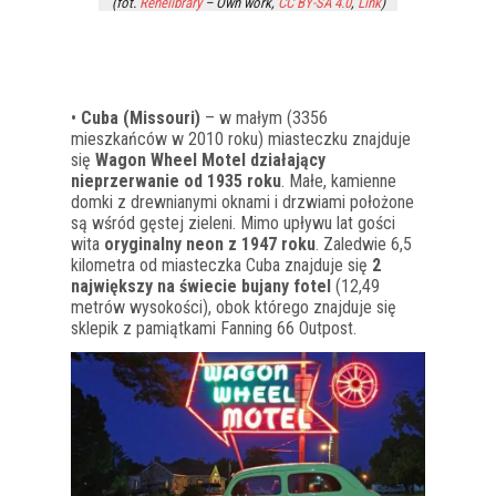
(fot.
Renelibrary
–
Own work
,
CC BY-SA 4.0
,
Link
)
•
Cuba (Missouri)
– w małym (3356
mieszkańców w 2010 roku) miasteczku znajduje
się
Wagon Wheel Motel działający
nieprzerwanie od 1935 roku
. Małe, kamienne
domki z drewnianymi oknami i drzwiami położone
są wśród gęstej zieleni. Mimo upływu lat gości
wita
oryginalny neon z 1947 roku
. Zaledwie 6,5
kilometra od miasteczka Cuba znajduje się
2
największy na świecie bujany fotel
(12,49
metrów wysokości), obok którego znajduje się
sklepik z pamiątkami Fanning 66 Outpost.