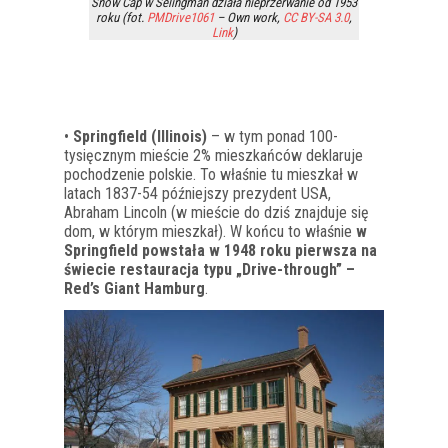
Snow Cap w Selingman działa nieprzerwanie od 1953
roku (fot.
PMDrive1061
–
Own work
,
CC BY-SA 3.0
,
Link
)
•
Springfield (Illinois)
– w tym ponad 100-
tysięcznym mieście 2% mieszkańców deklaruje
pochodzenie polskie. To właśnie tu mieszkał w
latach 1837-54 późniejszy prezydent USA,
Abraham Lincoln (w mieście do dziś znajduje się
dom, w którym mieszkał). W końcu to właśnie
w
Springfield powstała w 1948 roku pierwsza na
świecie restauracja typu „Drive-through” –
Red’s Giant Hamburg
.