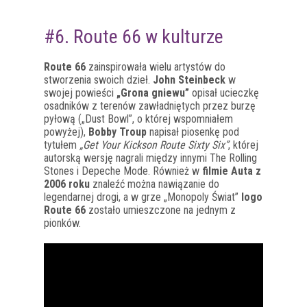
#6. Route 66 w kulturze
Route 66
zainspirowała wielu artystów do
stworzenia swoich dzieł.
John Steinbeck
w
swojej powieści
„Grona gniewu”
opisał ucieczkę
osadników z terenów zawładniętych przez burzę
pyłową („Dust Bowl”, o której wspomniałem
powyżej),
Bobby Troup
napisał piosenkę pod
tytułem
„Get Your Kickson Route Sixty Six”
, której
autorską wersję nagrali między innymi The Rolling
Stones i Depeche Mode. Również w
filmie Auta z
2006 roku
znaleźć można nawiązanie do
legendarnej drogi, a w grze „Monopoly Świat”
logo
Route 66
zostało umieszczone na jednym z
pionków.