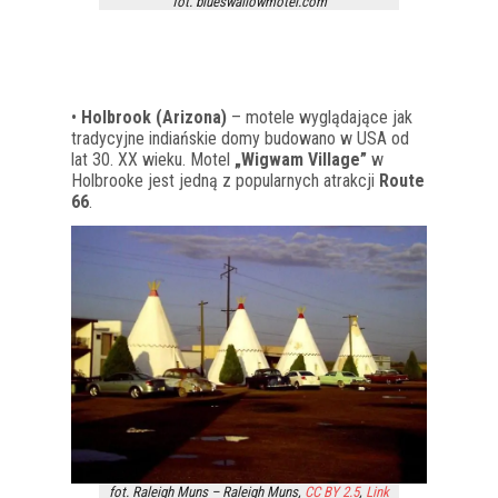
fot. blueswallowmotel.com
•
Holbrook (Arizona)
– motele wyglądające jak
tradycyjne indiańskie domy budowano w USA od
lat 30. XX wieku. Motel
„Wigwam Village”
w
Holbrooke jest jedną z popularnych atrakcji
Route
66
.
fot. Raleigh Muns – Raleigh Muns,
CC BY 2.5
,
Link