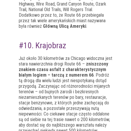
Highway, Wire Road, Grand Canyon Route, Ozark
Trail, National Old Trails, Will Rogers Trial.
Dodatkowo przez to, że Route 66 przebiegała
przez tak wiele amerykańskich miast nazywana
była również
Główną Ulicą Ameryki
.
#10. Krajobraz
Już około 30 kilometrów za Chicago widoczna jest
stara nawierzchnia drogi Route 66 –
zniszczony
znakiem czasu asfalt z charakterystycznym
białym logiem – tarczą z numerem 66
. Podróż
tą drogą dla wielu ludzi jest niespotykaną dotąd
przygodą. Zaczynając od różnorodności mijanych
terenów – od bujnych zarośli i bezkresnych
niezamieszkanych terenów po bary, restauracje,
stacje benzynowe, z których jedne zachęcają do
odwiedzania, a pozostałe przeszywają nutą
niepewności. Co ciekawe stacje często oddalone
są od siebie na tej trasie nawet o 200 kilometrów,
aby dostać się do najbliższego warsztatu należy
przejechać niekiedy nawet 500 kilometrów.