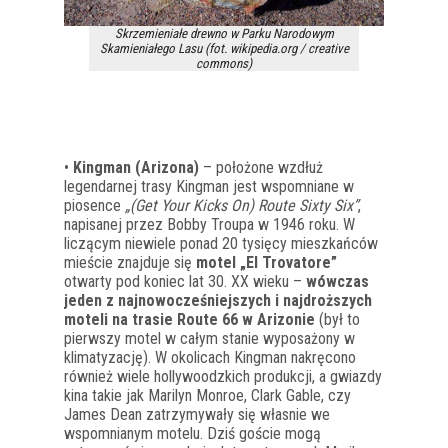
Skrzemieniałe drewno w Parku Narodowym
Skamieniałego Lasu (fot. wikipedia.org / creative
commons)
•
Kingman (Arizona)
– położone wzdłuż
legendarnej trasy Kingman jest wspomniane w
piosence
„(Get Your Kicks On) Route Sixty Six”
,
napisanej przez Bobby Troupa w 1946 roku. W
liczącym niewiele ponad 20 tysięcy mieszkańców
mieście znajduje się
motel „El Trovatore”
otwarty pod koniec lat 30. XX wieku –
wówczas
jeden z najnowocześniejszych i najdroższych
moteli na trasie Route 66 w Arizonie
(był to
pierwszy motel w całym stanie wyposażony w
klimatyzację). W okolicach Kingman nakręcono
również wiele hollywoodzkich produkcji, a gwiazdy
kina takie jak Marilyn Monroe, Clark Gable, czy
James Dean zatrzymywały się własnie we
wspomnianym motelu. Dziś goście mogą