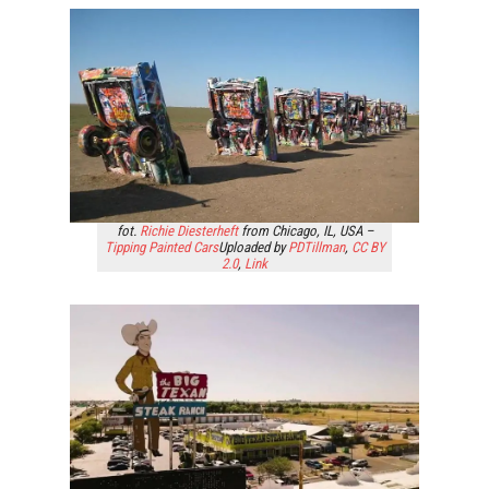
fot.
Richie Diesterheft
from Chicago, IL, USA –
Tipping Painted Cars
Uploaded by
PDTillman
,
CC BY
2.0
,
Link