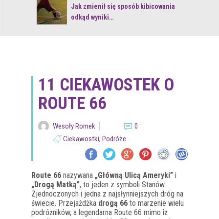
 z naturą
Jak zmienił się sposób kibicowania
odkąd wyniki…
11 CIEKAWOSTEK O
ROUTE 66
Wesoły Romek
0
Ciekawostki
,
Podróże
Route 66
nazywana
„Główną Ulicą Ameryki”
i
„Drogą Matką”
, to jeden z symboli Stanów
Zjednoczonych i jedna z najsłynniejszych dróg na
świecie. Przejażdżka
drogą 66
to marzenie wielu
podróżników, a legendarna Route 66 mimo iż