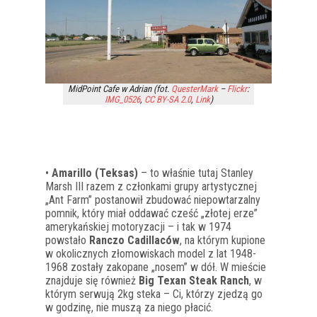
MidPoint Cafe w Adrian (fot.
QuesterMark
–
Flickr
:
IMG_0526
,
CC BY-SA 2.0
,
Link
)
•
Amarillo (Teksas)
– to właśnie tutaj Stanley
Marsh III razem z członkami grupy artystycznej
„Ant Farm” postanowił zbudować niepowtarzalny
pomnik, który miał oddawać cześć „złotej erze”
amerykańskiej motoryzacji – i tak w 1974
powstało
Ranczo Cadillaców
, na którym kupione
w okolicznych złomowiskach model z lat 1948-
1968 zostały zakopane „nosem” w dół. W mieście
znajduje się również
Big Texan Steak Ranch
, w
którym serwują 2kg steka – Ci, którzy zjedzą go
w godzinę, nie muszą za niego płacić.