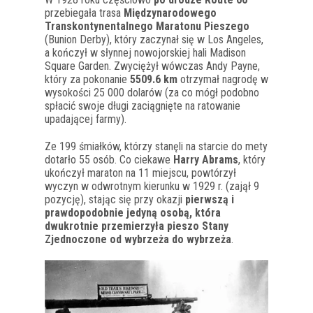
przebiegała trasa
Międzynarodowego
Transkontynentalnego Maratonu Pieszego
(Bunion Derby), który zaczynał się w Los Angeles,
a kończył w słynnej nowojorskiej hali Madison
Square Garden. Zwyciężył wówczas Andy Payne,
który za pokonanie
5509.6 km
otrzymał nagrodę w
wysokości 25 000 dolarów (za co mógł podobno
spłacić swoje długi zaciągnięte na ratowanie
upadającej farmy).
Ze 199 śmiałków, którzy stanęli na starcie do mety
dotarło 55 osób. Co ciekawe
Harry Abrams
, który
ukończył maraton na 11 miejscu, powtórzył
wyczyn w odwrotnym kierunku w 1929 r. (zajął 9
pozycję), stając się przy okazji
pierwszą i
prawdopodobnie jedyną osobą, która
dwukrotnie przemierzyła pieszo Stany
Zjednoczone od wybrzeża do wybrzeża
.