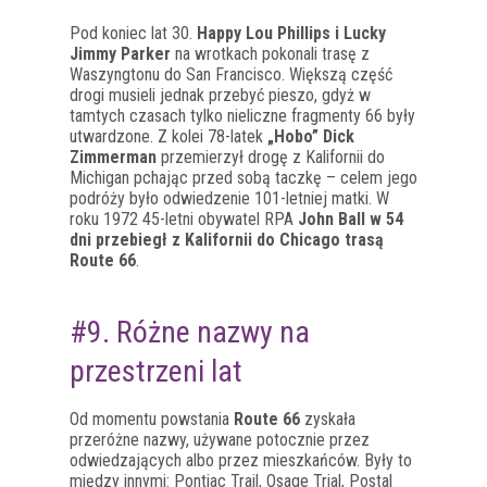
Pod koniec lat 30.
Happy Lou Phillips i Lucky
Jimmy Parker
na wrotkach pokonali trasę z
Waszyngtonu do San Francisco. Większą część
drogi musieli jednak przebyć pieszo, gdyż w
tamtych czasach tylko nieliczne fragmenty 66 były
utwardzone. Z kolei 78-latek
„Hobo” Dick
Zimmerman
przemierzył drogę z Kalifornii do
Michigan pchając przed sobą taczkę – celem jego
podróży było odwiedzenie 101-letniej matki. W
roku 1972 45-letni obywatel RPA
John Ball w 54
dni przebiegł z Kalifornii do Chicago trasą
Route 66
.
#9. Różne nazwy na
przestrzeni lat
Od momentu powstania
Route 66
zyskała
przeróżne nazwy, używane potocznie przez
odwiedzających albo przez mieszkańców. Były to
między innymi: Pontiac Trail, Osage Trial, Postal