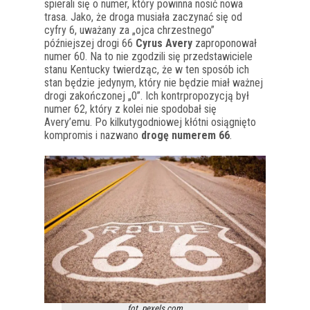
spierali się o numer, który powinna nosić nowa
trasa. Jako, że droga musiała zaczynać się od
cyfry 6, uważany za „ojca chrzestnego”
późniejszej drogi 66
Cyrus Avery
zaproponował
numer 60. Na to nie zgodzili się przedstawiciele
stanu Kentucky twierdząc, że w ten sposób ich
stan będzie jedynym, który nie będzie miał ważnej
drogi zakończonej „0”. Ich kontrpropozycją był
numer 62, który z kolei nie spodobał się
Avery’emu. Po kilkutygodniowej kłótni osiągnięto
kompromis i nazwano
drogę numerem 66
.
fot. pexels.com