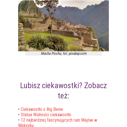
Machu Picchu, fot. pixabay.com
Lubisz ciekawostki? Zobacz
też:
•
Ciekawostki o Big Benie
•
Statua Wolności ciekawostki
•
12 najbardziej fascynujących ruin Majów w
Meksyku