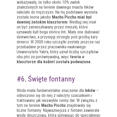
wskazywały, że tylko około 10% zwłok
znalezionych na terenie dawnego miasta Inków
należało do mężczyzn. Na tej podstawie wysnuta
została teoria jakoby
Machu Picchu miał być
dawniej żeńskim klasztorem
. Według niej miał
on być zamieszkiwany przez mniszki, które
uznawały kult boga słońca Inti. Miały one ślubować
dziewictwo, a przysięgi strzegły pod groźbą kary
śmierci. W 2000 roku szczątki zostały jeszcze raz
przebadane przez pracownika naukowego
Uniwersytetu Yale’a, który uznał liczbę szczątków
obu płci za porównywalną, więc
teoria o
klasztorze dla kobiet została podważona
.
#6. Święte fontanny
Woda miała fundamentalne znaczenie dla
Inków
–
odnoszono się do niej z należyty szacunkiem i
traktowano jak niezwykle cenny dar. W związku z
tym na terenie
Machu Picchu
znajdowały się
liczne fontanny. Najważniejsza z fontann zawierała
wodę deszczową, która spływając do specjalnego