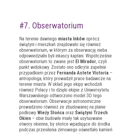
#7. Obserwatorium
Na terenie dawnego
miasta Inków
oprócz
świątyni i mieszkań znajdowało się również
obserwatorium, w którym za obserwację nieba
odpowiedzialni byli inkascy kapłani. Współcześnie
obserwatorium to zwane jest
El Mirador
, czyli
punkt widokowy. Zostało ono odkryte zupełnie
przypadkiem przez
Fernanda Astete Victoria
–
antropologa, który prowadził prace badawcze na
terenie miasta. W skład jego ekipy wchodzili
również Polacy i to dzięki ekipie z Uniwersytetu
Warszawskiego odtworzono model 3D tego
obserwatorium. Obserwacje astronomiczne
prowadzono również ze zbudowanej na planie
podkowy
Wieży Słońca
oraz
Świątyni Trzech
Okien
– obie budowle miały tak usytuowane
otwory okienne, by słońce wpadające do środka
podczas przesilenia zimowego oświetlało kamień