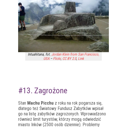
Intuahitana, fot.
Jordan Klein from San Francisco,
USA
–
Flickr
,
CC BY 2.0
,
Link
#13. Zagrożone
Stan
Machu Picchu
z roku na rok pogarsza się,
dlatego też Światowy Fundusz Zabytków wpisał
go na listę zabytków zagrożonych. Wprowadzono
również limit turystów, którzy mogą odwiedzić
miasto Inków (2500 osób dziennie). Problemy