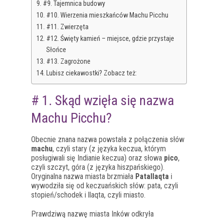
#9. Tajemnica budowy
#10. Wierzenia mieszkańców Machu Picchu
#11. Zwierzęta
#12. Święty kamień – miejsce, gdzie przystaje
Słońce
#13. Zagrożone
Lubisz ciekawostki? Zobacz też:
# 1. Skąd wzięła się nazwa
Machu Picchu?
Obecnie znana nazwa powstała z połączenia słów
machu
, czyli stary (z języka keczua, którym
posługiwali się Indianie keczua) oraz słowa
pico
,
czyli szczyt, góra (z języka hiszpańskiego).
Oryginalna nazwa miasta brzmiała
Patallaqta
i
wywodziła się od keczuańskich słów: pata, czyli
stopień/schodek i llaqta, czyli miasto.
Prawdziwą nazwę miasta Inków odkryła