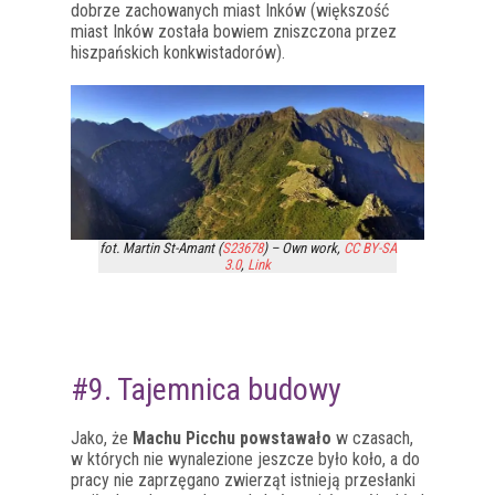
dobrze zachowanych miast Inków (większość
miast Inków została bowiem zniszczona przez
hiszpańskich konkwistadorów).
fot. Martin St-Amant (
S23678
) –
Own work
,
CC BY-SA
3.0
,
Link
#9. Tajemnica budowy
Jako, że
Machu Picchu powstawało
w czasach,
w których nie wynalezione jeszcze było koło, a do
pracy nie zaprzęgano zwierząt istnieją przesłanki