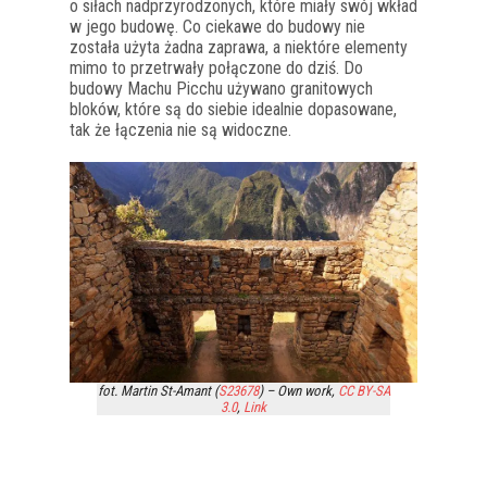
o siłach nadprzyrodzonych, które miały swój wkład
w jego budowę. Co ciekawe do budowy nie
została użyta żadna zaprawa, a niektóre elementy
mimo to przetrwały połączone do dziś. Do
budowy Machu Picchu używano granitowych
bloków, które są do siebie idealnie dopasowane,
tak że łączenia nie są widoczne.
fot. Martin St-Amant (
S23678
) –
Own work
,
CC BY-SA
3.0
,
Link