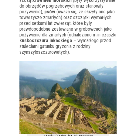
szczątki
świnek morskich
(były wykorzystywane
do obrzędów pogrzebowych oraz stanowiły
pożywienie),
psów
(uważa się, że służyły one jako
towarzysze zmarłych) oraz szczątki wymarłych
przed setkami lat zwierząt, które były
prawdopodobne zostawiane w grobowcach jako
pożywienie dla zmarłych (odnaleziono m.in czaszki
kuskoszczura inkaskiego
– wymarłego przed
stuleciami gatunku gryzonia z rodziny
szynszyloszczurowatych).