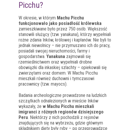
Picchu?
W okresie, w którym
Machu Picchu
funkcjonowało jako posiadłość królewska
zamieszkiwane było przez 750 osób. Większość
stanowili służący (tzw. yanakuna), którzy wypełniali
rożne zdania Inków, królowej i kapłanów. Nie byli to
jednak niewolnicy – nie przymuszano ich do pracy,
posiadali swojej nieruchomości, farmy i
gospodarstwa.
Yanakuna
zajmowali się
rzemieślnictwem oraz wypełniali drobne
obowiązki dla inkaskiej szlachty – opiekowali się
zwierzętami oraz domem. W Machu Picchu
mieszkali również duchowni i tymczasowi
pracownicy (tzw. mayocs).
Badania archeologiczne prowadzone na ludzkich
szczątkach odnalezionych w mieście Inków
wykazały, że
w Machu Picchu mieszkali
imigranci z różnych regionów dzisiejszego
Peru
. Niektórzy z nich pochodzili z rejonów
znajdujących się na wybrzeżu, gdzie głównym
składnikiem diety były ryby – po przeprowadzce