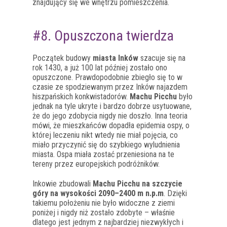
znajdujący się we wnętrzu pomieszczenia.
#8. Opuszczona twierdza
Początek budowy
miasta Inków
szacuje się na
rok 1430, a już 100 lat później zostało ono
opuszczone. Prawdopodobnie zbiegło się to w
czasie ze spodziewanym przez Inków najazdem
hiszpańskich konkwistadorów.
Machu Picchu
było
jednak na tyle ukryte i bardzo dobrze usytuowane,
że do jego zdobycia nigdy nie doszło. Inna teoria
mówi, że mieszkańców dopadła epidemia ospy, o
której leczeniu nikt wtedy nie miał pojęcia, co
miało przyczynić się do szybkiego wyludnienia
miasta. Ospa miała zostać przeniesiona na te
tereny przez europejskich podróżników.
Inkowie zbudowali
Machu Picchu na szczycie
góry na wysokości 2090–2400 m n.p.m
. Dzięki
takiemu położeniu nie było widoczne z ziemi
poniżej i nigdy niż zostało zdobyte – właśnie
dlatego jest jednym z najbardziej niezwykłych i