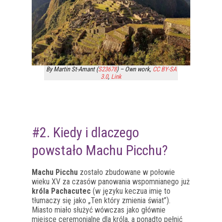
By Martin St-Amant (
S23678
) –
Own work
,
CC BY-SA
3.0
,
Link
#2. Kiedy i dlaczego
powstało Machu Picchu?
Machu Picchu
zostało zbudowane w połowie
wieku XV za czasów panowania wspomnianego już
króla Pachacutec
(w języku keczua imię to
tłumaczy się jako „Ten który zmienia świat”).
Miasto miało służyć wówczas jako głównie
miejsce ceremonialne dla króla, a ponadto pełnić