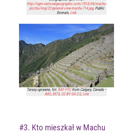
http://ngm.nationalgeographic.com/1913/04/machu-
picchu/img/22-general-view-machu-714.jpg
, Public
Domain,
Link
Tarasy uprawne, fot.
RAF-YYC
from Calgary, Canada –
IMG_9573
,
CC BY-SA 2.0
,
Link
#3. Kto mieszkał w Machu