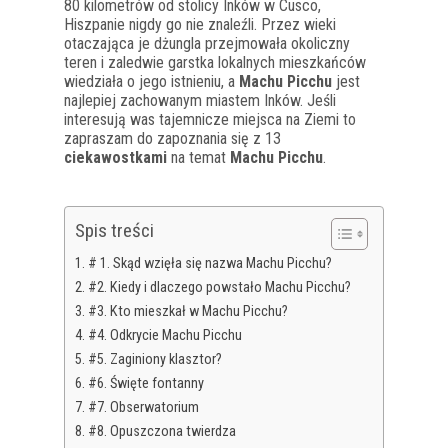
80 kilometrów od stolicy Inków w Cusco,
Hiszpanie nigdy go nie znaleźli. Przez wieki
otaczająca je dżungla przejmowała okoliczny
teren i zaledwie garstka lokalnych mieszkańców
wiedziała o jego istnieniu, a
Machu Picchu
jest
najlepiej zachowanym miastem Inków. Jeśli
interesują was tajemnicze miejsca na Ziemi to
zapraszam do zapoznania się z 13
ciekawostkami
na temat
Machu Picchu
.
Spis treści
# 1. Skąd wzięła się nazwa Machu Picchu?
#2. Kiedy i dlaczego powstało Machu Picchu?
#3. Kto mieszkał w Machu Picchu?
#4. Odkrycie Machu Picchu
#5. Zaginiony klasztor?
#6. Święte fontanny
#7. Obserwatorium
#8. Opuszczona twierdza