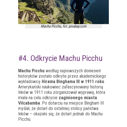
Machu Picchu, fot. pixabay.com
#4. Odkrycie Machu Picchu
Machu Picchu
według najnowszych doniesień
historyków zostało odkryte przez akademickiego
wykładowcę
Hirama Binghama III w 1911 roku
.
Amerykański naukowiec zafascynowany historią
Inków w 1911 roku zorganizował wyprawę, która
miała na celu odkrycie
zaginionego miasta
Vilcabamba
. Po dotarciu na miejsce Bingham III
myślał, że dotarł do ostatniej stolicy państwa
Inków – okazało się, że dotarł jednak do Machu
Picchu.