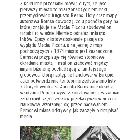
Z kolei inne przesłanki mówią o tym, że jako
pierwszy miasto to miał zobaczyć niemiecki
przemysłowiec
Augusto Berns
. Listy oraz mapy
autorstwa Bernsa dowodzą, że u podnóża góry, na
której znajduje się Machu Picchu zbudował on
tartak i to właśnie Niemiec odnalazł
miasto
Inków
. Opisy z listów doskonale pasują do
wyglądu Machu Picchu, a na jednej z map
pochodzących z 1874 miasto jest zaznaczone.
Bernsowi przypisuje się również stopniowe
okradanie miasta – miał on zrabować między
innymi biżuterię pochodzącą z tamtejszego
grobowca, którą następnie handlował w Europie.
Jako potwierdzenie tej teorii przedstawiono listy,
z których wynika że Augusto Berns miał układ z
władzami Peru na wywóz kosztowności, w zamian
za co miał część zysków przekazywać władzom.
Naukowcy wzbraniają się przed nadawaniem
Bernsowi miana odkrywcy, jak zaczęły o nim pisać
media.