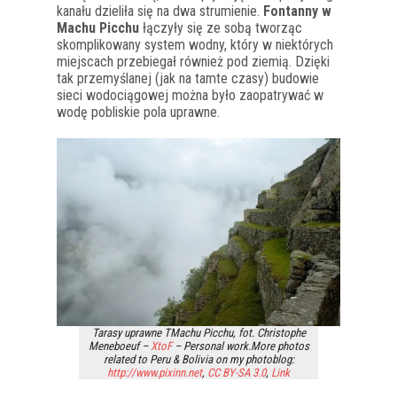
kanału dzieliła się na dwa strumienie.
Fontanny w
Machu Picchu
łączyły się ze sobą tworząc
skomplikowany system wodny, który w niektórych
miejscach przebiegał również pod ziemią. Dzięki
tak przemyślanej (jak na tamte czasy) budowie
sieci wodociągowej można było zaopatrywać w
wodę pobliskie pola uprawne.
Tarasy uprawne TMachu Picchu, fot. Christophe
Meneboeuf –
XtoF
– Personal work.More photos
related to Peru & Bolivia on my photoblog:
http://www.pixinn.net
,
CC BY-SA 3.0
,
Link