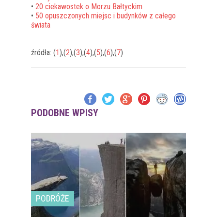
•
20 ciekawostek o Morzu Bałtyckim
•
50 opuszczonych miejsc i budynków z całego
świata
źródła: (
1
),(
2
),(
3
),(
4
),(
5
),(
6
),(
7
)
PODOBNE WPISY
PODRÓŻE