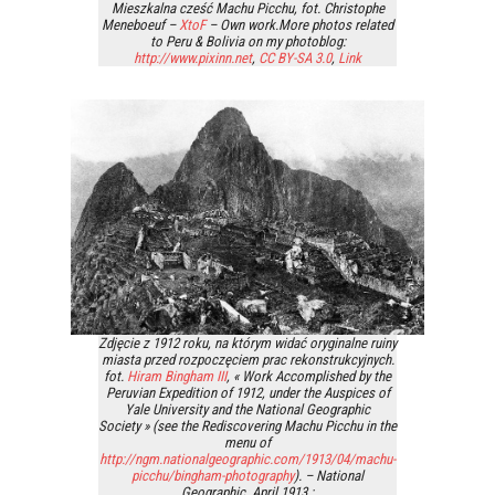
Mieszkalna cześć Machu Picchu, fot. Christophe
Meneboeuf –
XtoF
– Own work.More photos related
to Peru & Bolivia on my photoblog:
http://www.pixinn.net
,
CC BY-SA 3.0
,
Link
Zdjęcie z 1912 roku, na którym widać oryginalne ruiny
miasta przed rozpoczęciem prac rekonstrukcyjnych.
fot.
Hiram Bingham III
, « Work Accomplished by the
Peruvian Expedition of 1912, under the Auspices of
Yale University and the National Geographic
Society » (see the Rediscovering Machu Picchu in the
menu of
http://ngm.nationalgeographic.com/1913/04/machu-
picchu/bingham-photography
). – National
Geographic, April 1913 :