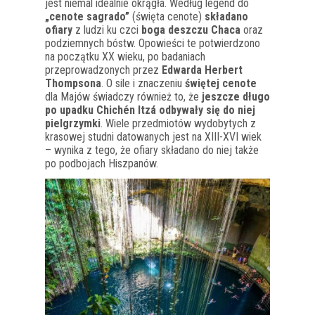
jest niemal idealnie okrągła. Według legend do
„cenote sagrado”
(święta cenote)
składano
ofiary
z ludzi ku czci
boga deszczu Chaca
oraz
podziemnych bóstw. Opowieści te potwierdzono
na początku XX wieku, po badaniach
przeprowadzonych przez
Edwarda Herbert
Thompsona
. O sile i znaczeniu
świętej cenote
dla Majów świadczy również to, że
jeszcze długo
po upadku Chichén Itzá odbywały się do niej
pielgrzymki
. Wiele przedmiotów wydobytych z
krasowej studni datowanych jest na XIII-XVI wiek
– wynika z tego, że ofiary składano do niej także
po podbojach Hiszpanów.