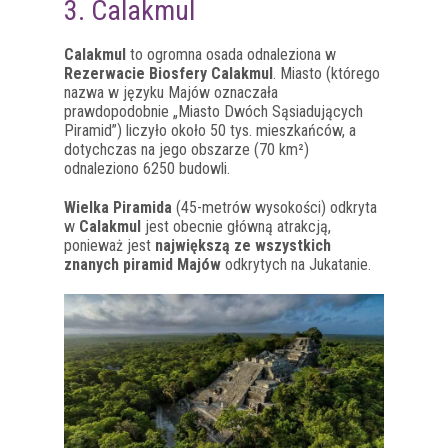
3. Calakmul
Calakmul
to ogromna osada odnaleziona w
Rezerwacie Biosfery Calakmul
. Miasto (którego
nazwa w języku Majów oznaczała
prawdopodobnie „Miasto Dwóch Sąsiadujących
Piramid”) liczyło około 50 tys. mieszkańców, a
dotychczas na jego obszarze (70 km²)
odnaleziono 6250 budowli.
Wielka Piramida
(45-metrów wysokości) odkryta
w
Calakmul
jest obecnie główną atrakcją,
ponieważ jest
największą ze wszystkich
znanych piramid Majów
odkrytych na Jukatanie.