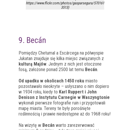
https://www.flickr.com/photos/gasparsegura/570161
3513)
9. Becán
Pomiędzy Chetumal a Escárcega na półwyspie
Jukatan znajduje się kilka miejsc związanych z
kulturą Majów
. Jednym z nich jest otoczone
fosą, założone ponad 2500 lat temu
Becán
.
Od upadku w okolicach 1450 roku
miasto
pozostawało nieokryte – usłyszano o nim dopiero
w 1934 roku, kiedy to
Karl Ruppert i John
Denison z Instytutu Carnegie w Waszyngtonie
wykonali pierwsze fotografie ruin i przygotowali
mapę miasta. Tereny te były porośnięte
roślinnością i prawie niedostępne aż do 1968 roku!
Na wizytę w
Becán
warto zarezerwować