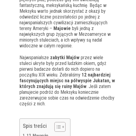
fantastyczną, meksykańską kuchnię. Będąc w
Meksyku warto jednak skorzystać z okazji by
odwiedzić liczne pozostałości po jednej z
najwspanialszych cywilizacji zamieszkujących
tereny Ameryki –
Majowie
byli jedną z
największych grup żyjących w Mezoameryce w
minionych stuleciach, a ich wpływy są nadal
widoczne w całym regionie.
Najwspanialsze
zabytki Majów
przez wiele
stuleci ukryte były przed ludzkim okiem, gdyż
pierwsi badacze dotarli do nich dopiero na
początku XIX wieku. Zebraliśmy
12 najbardziej
fascynujących miejsc na półwyspie Jukatan, w
których znajdują się ruiny Majów
. Jeśli zatem
planujecie podróż do Meksyku koniecznie
zarezerwujcie sobie czas na odwiedzenie choćby
części z nich.
Spis treści
12. Mayapán