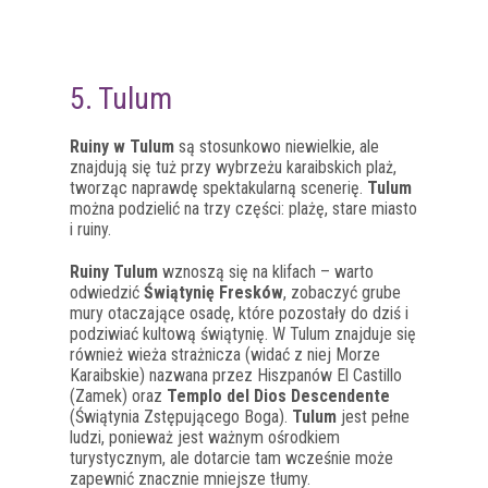
5. Tulum
Ruiny w Tulum
są stosunkowo niewielkie, ale
znajdują się tuż przy wybrzeżu karaibskich plaż,
tworząc naprawdę spektakularną scenerię.
Tulum
można podzielić na trzy części: plażę, stare miasto
i ruiny.
Ruiny Tulum
wznoszą się na klifach – warto
odwiedzić
Świątynię Fresków
, zobaczyć grube
mury otaczające osadę, które pozostały do dziś i
podziwiać kultową świątynię. W Tulum znajduje się
również wieża strażnicza (widać z niej Morze
Karaibskie) nazwana przez Hiszpanów El Castillo
(Zamek) oraz
Templo del Dios Descendente
(Świątynia Zstępującego Boga).
Tulum
jest pełne
ludzi, ponieważ jest ważnym ośrodkiem
turystycznym, ale dotarcie tam wcześnie może
zapewnić znacznie mniejsze tłumy.