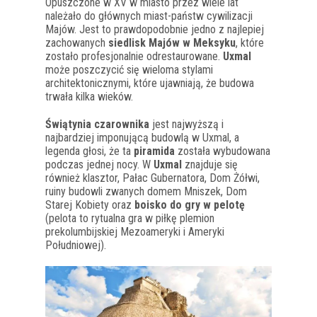
Opuszczone w XV w miasto przez wiele lat
należało do głównych miast-państw cywilizacji
Majów. Jest to prawdopodobnie jedno z najlepiej
zachowanych
siedlisk Majów w Meksyku
, które
zostało profesjonalnie odrestaurowane.
Uxmal
może poszczycić się wieloma stylami
architektonicznymi, które ujawniają, że budowa
trwała kilka wieków.
Świątynia czarownika
jest najwyższą i
najbardziej imponującą budowlą w Uxmal, a
legenda głosi, że ta
piramida
została wybudowana
podczas jednej nocy. W
Uxmal
znajduje się
również klasztor, Pałac Gubernatora, Dom Żółwi,
ruiny budowli zwanych domem Mniszek, Dom
Starej Kobiety oraz
boisko do gry w pelotę
(pelota to rytualna gra w piłkę plemion
prekolumbijskiej Mezoameryki i Ameryki
Południowej).