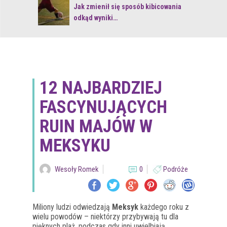
 z naturą
Jak zmienił się sposób kibicowania
odkąd wyniki…
12 NAJBARDZIEJ
FASCYNUJĄCYCH
RUIN MAJÓW W
MEKSYKU
Wesoły Romek
0
Podróże
Miliony ludzi odwiedzają
Meksyk
każdego roku z
wielu powodów – niektórzy przybywają tu dla
pięknych plaż, podczas gdy inni uwielbiają