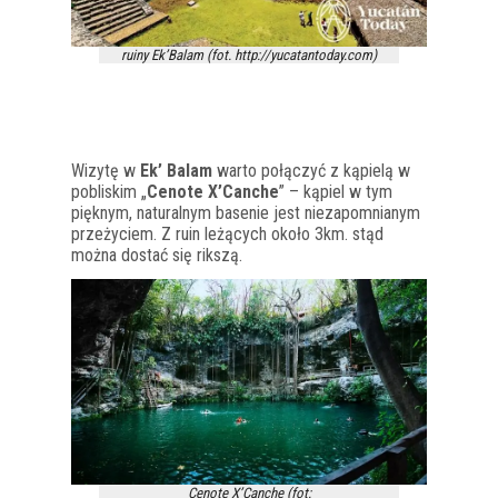
ruiny Ek’Balam (fot. http://yucatantoday.com)
Wizytę w
Ek’ Balam
warto połączyć z kąpielą w
pobliskim „
Cenote X’Canche
” – kąpiel w tym
pięknym, naturalnym basenie jest niezapomnianym
przeżyciem. Z ruin leżących około 3km. stąd
można dostać się rikszą.
Cenote X’Canche (fot: