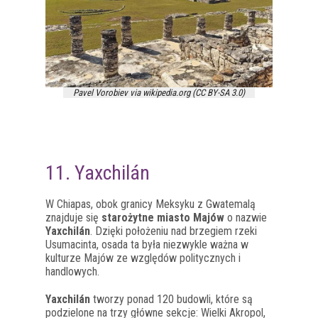
Pavel Vorobiev via wikipedia.org (CC BY-SA 3.0)
11. Yaxchilán
W Chiapas, obok granicy Meksyku z Gwatemalą
znajduje się
starożytne miasto Majów
o nazwie
Yaxchilán
. Dzięki położeniu nad brzegiem rzeki
Usumacinta, osada ta była niezwykle ważna w
kulturze Majów ze względów politycznych i
handlowych.
Yaxchilán
tworzy ponad 120 budowli, które są
podzielone na trzy główne sekcje: Wielki Akropol,