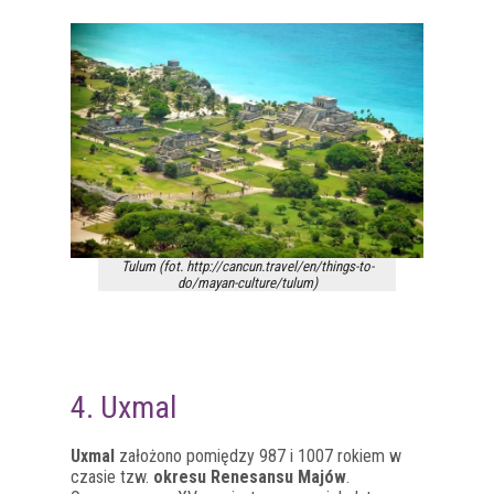
Tulum (fot. http://cancun.travel/en/things-to-
do/mayan-culture/tulum)
4. Uxmal
Uxmal
założono pomiędzy 987 i 1007 rokiem w
czasie tzw.
okresu Renesansu Majów
.