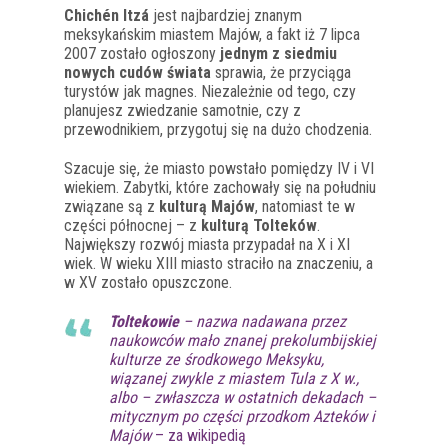
Chichén Itzá
jest najbardziej znanym
meksykańskim miastem Majów, a fakt iż 7 lipca
2007 zostało ogłoszony
jednym z siedmiu
nowych cudów świata
sprawia, że przyciąga
turystów jak magnes. Niezależnie od tego, czy
planujesz zwiedzanie samotnie, czy z
przewodnikiem, przygotuj się na dużo chodzenia.
Szacuje się, że miasto powstało pomiędzy IV i VI
wiekiem. Zabytki, które zachowały się na południu
związane są z
kulturą Majów
, natomiast te w
części północnej – z
kulturą Tolteków
.
Największy rozwój miasta przypadał na X i XI
wiek. W wieku XIII miasto straciło na znaczeniu, a
w XV zostało opuszczone.
Toltekowie
– nazwa nadawana przez
naukowców mało znanej prekolumbijskiej
kulturze ze środkowego Meksyku,
wiązanej zwykle z miastem Tula z X w.,
albo – zwłaszcza w ostatnich dekadach –
mitycznym po części przodkom Azteków i
Majów
– za wikipedią