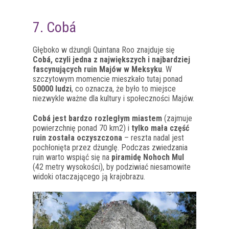
7. Cobá
Głęboko w dżungli Quintana Roo znajduje się
Cobá, czyli jedna z największych i najbardziej
fascynujących ruin Majów w Meksyku
. W
szczytowym momencie mieszkało tutaj ponad
50000 ludzi
, co oznacza, że było to miejsce
niezwykle ważne dla kultury i społeczności Majów.
Cobá jest bardzo rozległym miastem
(zajmuje
powierzchnię ponad 70 km2) i
tylko mała część
ruin została oczyszczona
– reszta nadal jest
pochłonięta przez dżunglę. Podczas zwiedzania
ruin warto wspiąć się na
piramidę Nohoch Mul
(42 metry wysokości), by podziwiać niesamowite
widoki otaczającego ją krajobrazu.