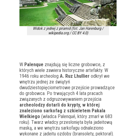
Widok z jednej z piramid (fot. Jan Harenburg /
wikipedia.org / CC BY 4.0)
W
Palenque
znajdują się liczne grobowce, z
których wiele zawiera historyczne artefakty. W
1946 roku archeolog
A. Ruz Lhullier
odkrył we
wnętrzu jednej ze świątyń
dwudziestopięciometrowe przejście prowadzące
do grobowca. Po trwających 4 lata pracach
związanych z odgruzowywaniem przejścia
archeolodzy dotarli do krypty, w której
znaleziono sarkofag z szkieletem Pakala
Wielkiego
(władca Palenqué, który zmarł w 683
roku). Twarz władcy przesłonięta była jadeitową
maską, a we wnętrzu sarkofagu odnaleziono
wykonane z jadeitu ozdoby (bransolety, pektorał).