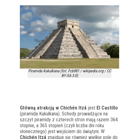
Piramida Kukulkana (fot. Fcb981 / wikipedia.org / CC
BY-SA 3.0)
Główną atrakcją w Chichén Itzá
jest
El Castillo
(piramida Kukulkana). Schody prowadzące na
szczyt piramidy z czterech stron mają razem 364
stopnie, a 365 stopień (czyli liczba dni roku
słonecznego) jest wejściem do świątyni. W
Chichén Itzá
znajduje się również wielkie pole do