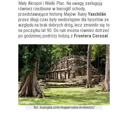
Mały Akropol i Wielki Plac. Na uwagę zasługują
również rzeźbione w hieroglif schody,
przedstawiające historię Majów. Ruiny
Yaxchilán
przez długi czas były niedostępne dla turystów ze
względu na brak dobrych dróg, lecz zmieniło się to
na początku lat 90. Do ruin można również dotrzeć
po godzinnej podróży łodzią z
Frontera Corozal
.
fot. touropia.com/mayan-ruins-in-mexico/