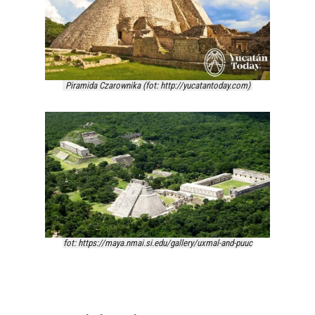
Piramida Czarownika (fot: http://yucatantoday.com)
fot: https://maya.nmai.si.edu/gallery/uxmal-and-puuc