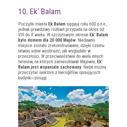
10. Ek’ Balam
Początki miasta
Ek Balam
sięgają roku 600 p.n.e.,
jednak prawdziwy rozkwit przypada na okres od
VIII do X wieku. W szczytowym okresie
Ek’ Balam
było domem dla 20 000 Majów
. Niedawno
miejsce zostało zrekonstruowane, dzięki czemu
łatwiej sobie wyobrazić, jak wyglądało w
przeszłości. W przeciwieństwie do wielu innych
terenów, na których zamieszkiwali Majowie,
Ek’
Balam jest wspaniale zachowany
. Nadal można
przeczytać niektóre z hieroglifów opisujących
budynki i posągi.