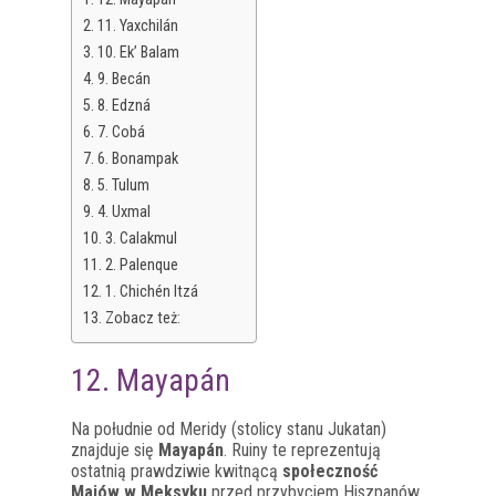
11. Yaxchilán
10. Ek’ Balam
9. Becán
8. Edzná
7. Cobá
6. Bonampak
5. Tulum
4. Uxmal
3. Calakmul
2. Palenque
1. Chichén Itzá
Zobacz też:
12. Mayapán
Na południe od Meridy (stolicy stanu Jukatan)
znajduje się
Mayapán
. Ruiny te reprezentują
ostatnią prawdziwie kwitnącą
społeczność
Majów w Meksyku
przed przybyciem Hiszpanów.