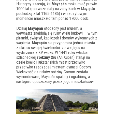
Historycy szacują, że
Mayapán
może mieć prawie
1000 lat (pierwsze daty na zabytkach w Mayapán
pochodzą z lat 1165-1185) i w szczytowym
momencie mieszkało tam ponad 17000 osób.
Dzisiaj
Mayapán
otoczony jest murem, a
wewnątrz znajdują się ruiny wielu budowli – w tym
piramid, świątyń, kapliczek i domów wykonanych z
wapienia.
Mayapán
nie przypomina jednak miasta
z okresu swojej świetności, ze względu na
wydarzenia z XV wieku. W 1441 roku władca
szlacheckiej
rodziny Xiu
(Ah Xupan) stanął na
czele koalicji jukatańskich miast przeciwko
przeciwko rządzącej miastem dynastii Cocom.
Większość członków rodziny Cocom została
wymordowana, Mayapán spalony i ograbiony, a
następnie opuszczony przez jego mieszkańców.