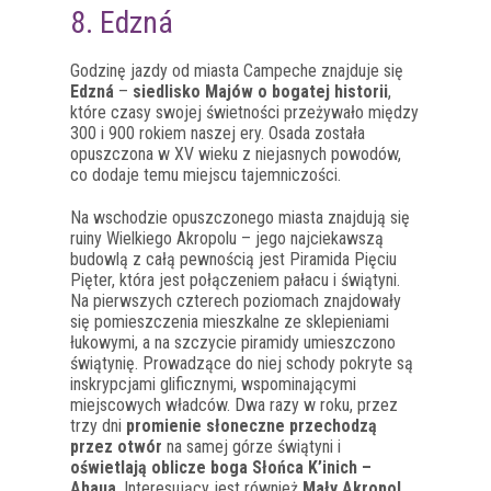
8. Edzná
Godzinę jazdy od miasta Campeche znajduje się
Edzná
–
siedlisko Majów o bogatej historii
,
które czasy swojej świetności przeżywało między
300 i 900 rokiem naszej ery. Osada została
opuszczona w XV wieku z niejasnych powodów,
co dodaje temu miejscu tajemniczości.
Na wschodzie opuszczonego miasta znajdują się
ruiny Wielkiego Akropolu – jego najciekawszą
budowlą z całą pewnością jest Piramida Pięciu
Pięter, która jest połączeniem pałacu i świątyni.
Na pierwszych czterech poziomach znajdowały
się pomieszczenia mieszkalne ze sklepieniami
łukowymi, a na szczycie piramidy umieszczono
świątynię. Prowadzące do niej schody pokryte są
inskrypcjami glificznymi, wspominającymi
miejscowych władców. Dwa razy w roku, przez
trzy dni
promienie słoneczne przechodzą
przez otwór
na samej górze świątyni i
oświetlają oblicze boga Słońca K’inich –
Ahaua
. Interesujący jest również
Mały Akropol
,