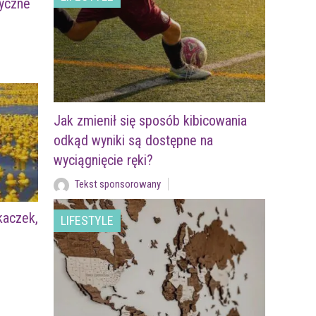
tyczne
Jak zmienił się sposób kibicowania
odkąd wyniki są dostępne na
wyciągnięcie ręki?
Tekst sponsorowany
kaczek,
LIFESTYLE