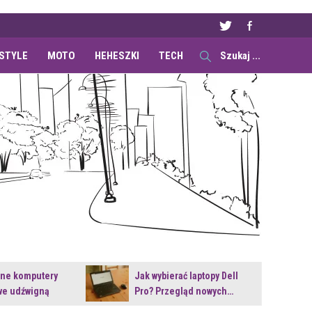
ESTYLE
MOTO
HEHESZKI
TECH
ane komputery
Jak wybierać laptopy Dell
e udźwigną
Pro? Przegląd nowych…
e premiery?