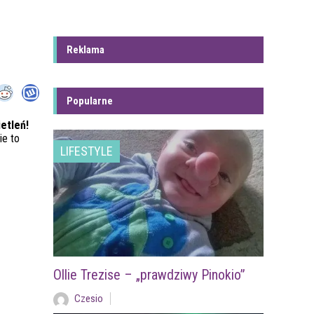
Reklama
Popularne
etleń!
e to
LIFESTYLE
Ollie Trezise – „prawdziwy Pinokio”
Czesio