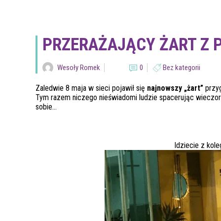
PRZERAŻAJĄCY ŻART Z 
Wesoły Romek
0
Bez kategorii
Zaledwie 8 maja w sieci pojawił się
najnowszy „żart”
przy
Tym razem niczego nieświadomi ludzie spacerując wieczorn
sobie…
Idziecie z kol