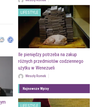
Wesoły Romek
LIFESTYLE
Ile pieniędzy potrzeba na zakup
różnych przedmiotów codziennego
użytku w Wenezueli
Wesoły Romek
Najnowsze Wpisy
órym
LIFESTYLE