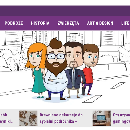
PODRÓŻE
HISTORIA
ZWIERZĘTA
ART & DESIGN
LIF
osób
Drewniane dekoracje do
Czy używ
 wyniki…
sypialni podróżnika –
gamingow
jakie…
najnowsz