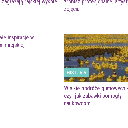
zagrażają rajskiej wyspie
zrobisz profesjonalne, artys
zdjęcia
ałe inspiracje w
i miejskiej.
HISTORIA
Wielkie podróże gumowych 
czyli jak zabawki pomogły
naukowcom