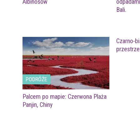
Albinosów
odpadami 
Bali.
Czarno-bi
przestrzen
PODRÓŻE
Palcem po mapie: Czerwona Plaża
Panjin, Chiny