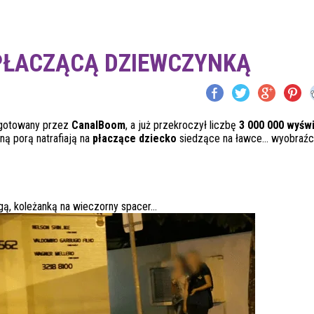
PŁACZĄCĄ DZIEWCZYNKĄ
gotowany przez
CanalBoom
, a już przekroczył liczbę
3 000 000 wyświ
ą porą natrafiają na
płaczące dziecko
siedzące na ławce… wyobraźci
egą, koleżanką na wieczorny spacer…