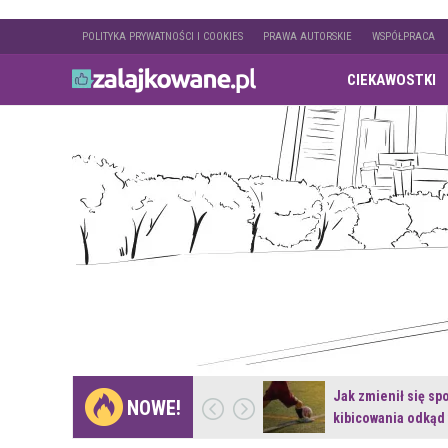
POLITYKA PRYWATNOŚCI I COOKIES
PRAWA AUTORSKIE
WSPÓŁPRACA
CIEKAWOSTKI
Gdzie pojechać na
Jak zmienił się sp
NOWE!
weekend z naturą w…
kibicowania odkąd