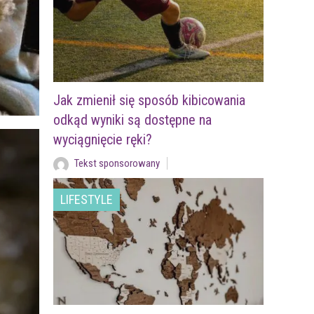
Jak zmienił się sposób kibicowania
odkąd wyniki są dostępne na
wyciągnięcie ręki?
Tekst sponsorowany
LIFESTYLE