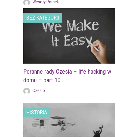
Wesoły Romek
BEZ KATEGORII
Poranne rady Czesia – life hacking w
domu – part 10
Czesio
HISTORIA