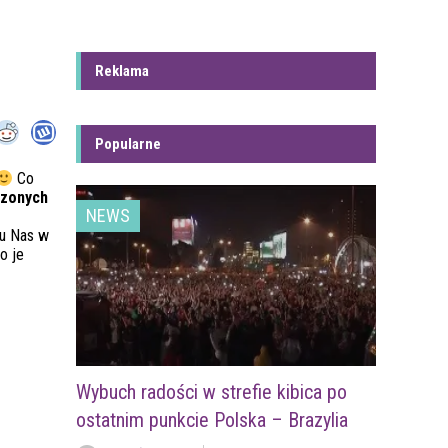
Reklama
Popularne
Co
czonych
NEWS
 u Nas w
o je
Wybuch radości w strefie kibica po
ostatnim punkcie Polska – Brazylia