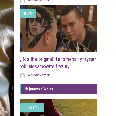
Wesoły Romek
NEWS
„Rob the original” fenomenalny fryzjer
robi niesamowite fryzury
Wesoły Romek
Najnowsze Wpisy
LIFESTYLE