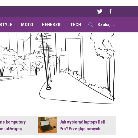
ESTYLE
MOTO
HEHESZKI
TECH
ane komputery
Jak wybierać laptopy Dell
e udźwigną
Pro? Przegląd nowych…
e premiery?