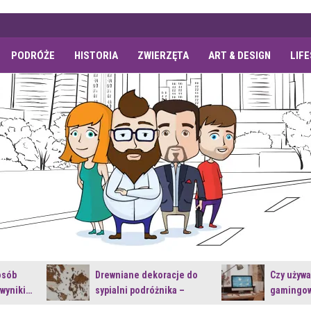
PODRÓŻE
HISTORIA
ZWIERZĘTA
ART & DESIGN
LIF
osób
Drewniane dekoracje do
Czy używ
 wyniki…
sypialni podróżnika –
gamingow
jakie…
najnowsz