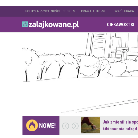
POLITYKA PRYWATNOŚCI I COOKIES
PRAWA AUTORSKIE
WSPÓŁPRACA
CIEKAWOSTKI
Gdzie pojechać na
Jak zmienił się sp
NOWE!
weekend z naturą w…
kibicowania odkąd