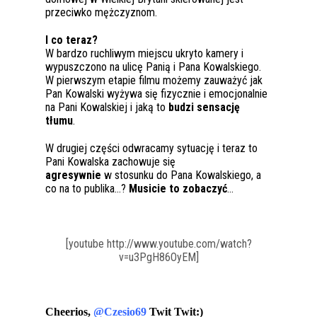
przeciwko mężczyznom.
I co teraz?
W bardzo ruchliwym miejscu ukryto kamery i
wypuszczono na ulicę Panią i Pana Kowalskiego.
W pierwszym etapie filmu możemy zauważyć jak
Pan Kowalski wyżywa się fizycznie i emocjonalnie
na Pani Kowalskiej i jaką to
budzi sensację
tłumu
.
W drugiej części odwracamy sytuację i teraz to
Pani Kowalska zachowuje się
agresywnie
w stosunku do Pana Kowalskiego, a
co na to publika…?
Musicie to zobaczyć
…
[youtube http://www.youtube.com/watch?
v=u3PgH86OyEM]
Cheerios,
@Czesio69
Twit Twit:)