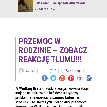
 z naturą
Jak zmienił się sposób kibicowania
odkąd wyniki…
PRZEMOC W
RODZINIE – ZOBACZ
REAKCJĘ TŁUMU!!!
Czesio
0
Bez kategorii
W
Wielkiej Brytani
została zorganizowana akcja
mająca na celu rozgłośnić dość nietypowy
problem, a mianowicie
przemoc kobiet w
stosunku do mężczyzn
. Ponad 40% przemocy
domowej w Wielkiej Brytani skierowanej jest