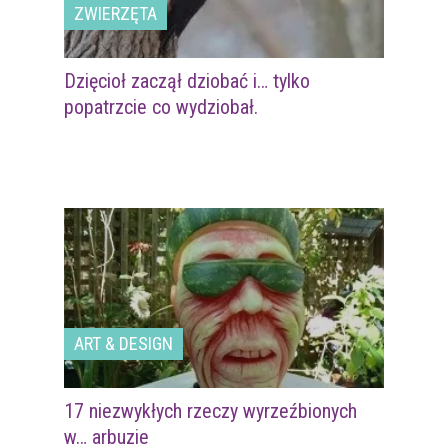
ZWIERZĘTA
Dzięcioł zaczął dziobać i… tylko
popatrzcie co wydziobał.
ART & DESIGN
17 niezwykłych rzeczy wyrzeźbionych
w… arbuzie