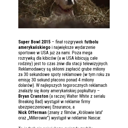
Super Bowl 2015
– finał rozgrywek
futbolu
amerykańskiego
i największe wydarzenie
sportowe w USA już za nami. Poza mega
rozrywką dla kibiców (a w USA kibicują całe
rodziny) jest to czas żniw dla stacji telewizyjnych.
Reklamodawcy są skłonni zapłacić grube miliony
za 30 sekundowe spoty reklamowe (w tym roku za
emisję 30 sekund płacono ponad 4 miliony
dolarów). W najlepszych tegorocznych reklamach
znalazły się ikony amerykańskiej popkultury –
Bryan Cranston
(a raczej Walter White z serialu
Breaking Bad) wystąpił w reklamie firmy
ubezpieczeniowej Ensurance, a
Nick Offerman
(znany z filmów „Królowie lata”
oraz „Millerowie”) wystąpił w reklamie Nascar.