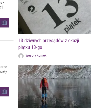
u -
cji
13 dziwnych przesądów z okazji
piątku 13-go
Wesoły Romek
erne.
siały