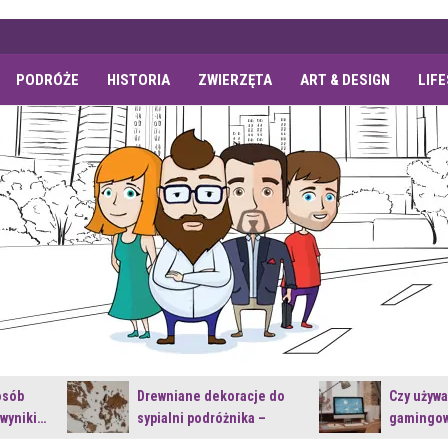
PODRÓŻE
HISTORIA
ZWIERZĘTA
ART & DESIGN
LIF
osób
Drewniane dekoracje do
Czy używ
 wyniki…
sypialni podróżnika –
gamingow
jakie…
najnowsz