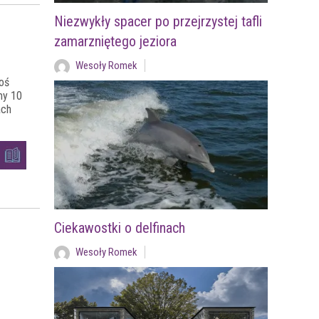
Niezwykły spacer po przejrzystej tafli
zamarzniętego jeziora
Wesoły Romek
oś
my 10
ach
Ciekawostki o delfinach
Wesoły Romek