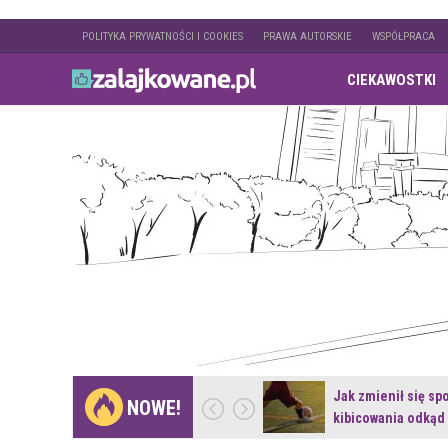
POLITYKA PRYWATNOŚCI I COOKIES
PRAWA AUTORSKIE
WSPÓŁPRACA
CIEKAWOSTKI
Gdzie pojechać na
Jak zmienił się sp
NOWE!
weekend z naturą w…
kibicowania odkąd