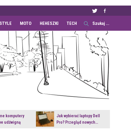
ESTYLE
MOTO
HEHESZKI
TECH
ane komputery
Jak wybierać laptopy Dell
e udźwigną
Pro? Przegląd nowych…
e premiery?