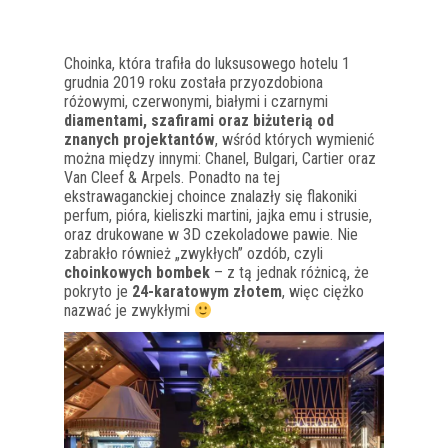
Choinka, która trafiła do luksusowego hotelu 1
grudnia 2019 roku została przyozdobiona
różowymi, czerwonymi, białymi i czarnymi
diamentami, szafirami oraz biżuterią od
znanych projektantów
, wśród których wymienić
można między innymi: Chanel, Bulgari, Cartier oraz
Van Cleef & Arpels. Ponadto na tej
ekstrawaganckiej choince znalazły się flakoniki
perfum, pióra, kieliszki martini, jajka emu i strusie,
oraz drukowane w 3D czekoladowe pawie. Nie
zabrakło również „zwykłych” ozdób, czyli
choinkowych bombek
– z tą jednak różnicą, że
pokryto je
24-karatowym złotem
, więc ciężko
nazwać je zwykłymi