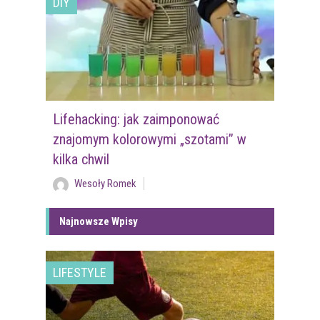
DIY
Lifehacking: jak zaimponować
znajomym kolorowymi „szotami” w
kilka chwil
Wesoły Romek
Najnowsze Wpisy
LIFESTYLE