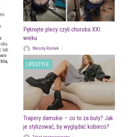
y
ami
e.
Pęknięte plecy czyli choroba XXI
wieku
z
roku.
Wesoły Romek
c lub
awie
lita
,
LIFESTYLE
Trapery damskie – co to za buty? Jak
je stylizować, by wyglądać kobieco?