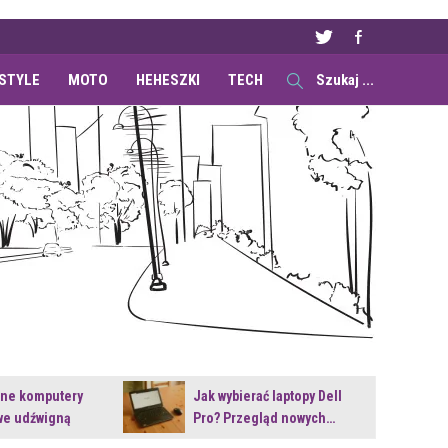
ESTYLE
MOTO
HEHESZKI
TECH
ane komputery
Jak wybierać laptopy Dell
e udźwigną
Pro? Przegląd nowych…
e premiery?