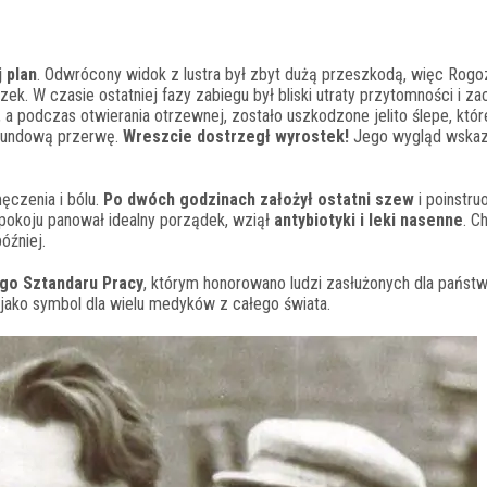
 plan
. Odwrócony widok z lustra był zbyt dużą przeszkodą, więc Rog
ek. W czasie ostatniej fazy zabiegu był bliski utraty przytomności i za
, a podczas otwierania otrzewnej, zostało uszkodzone jelito ślepe, któr
sekundową przerwę.
Wreszcie dostrzegł wyrostek!
Jego wygląd wskaz
czenia i bólu.
Po dwóch godzinach założył ostatni szew
i poinstru
 pokoju panował idealny porządek, wziął
antybiotyki i leki nasenne
. C
óźniej.
o Sztandaru Pracy
, którym honorowano ludzi zasłużonych dla państw
jako symbol dla wielu medyków z całego świata.