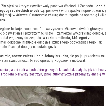
u Zbrojeń
, w którym rywalizowały państwa Wschodu i Zachodu.
Leonid
zgodę radzieckich włodarzy
, ponieważ w przypadku niepowodzenia, 
j misji w Arktyce. Ostatecznie chirurg dostał zgodę na operację i kilka 
iku.
zególne funkcje swoim współtowarzyszom. Mianował dwóch głównych
ać o oświetlenie i przytrzymać lustro – zamierzał wykorzystać odbicie, 
 został włączony do zespołu,
w razie omdlenia, któregoś z
mali dokładne instrukcje odnośnie sztucznego oddychania i tego, jak
ość. Plan był dopięty na ostatni guzik.
wać
miejscowe znieczulenie ściany brzucha
, ale po jej przecięciu mu
zy stan świadomości. Przed operacją Rogozow zanotował:
 nich, a oni stali w tych chirurgicznych kitlach, tak białych, jak ich twar
i zrobiłem pierwszy zastrzyk, jakoś automatycznie przełączyłem się w 