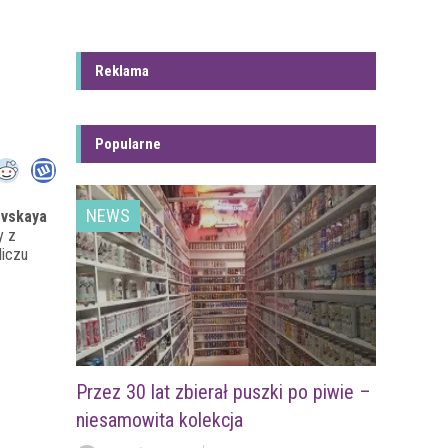
Reklama
Popularne
NEWS
evskaya
y z
liczu
Przez 30 lat zbierał puszki po piwie –
niesamowita kolekcja