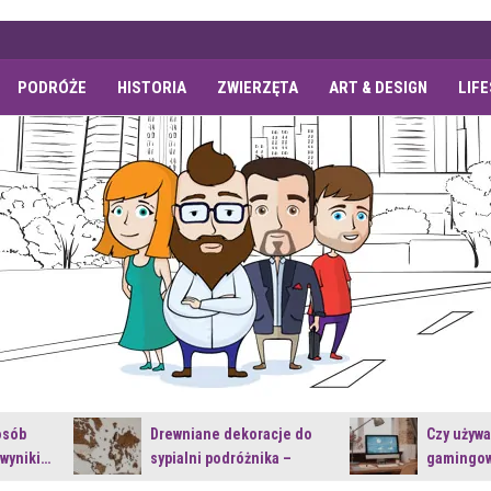
PODRÓŻE
HISTORIA
ZWIERZĘTA
ART & DESIGN
LIF
osób
Drewniane dekoracje do
Czy używ
 wyniki…
sypialni podróżnika –
gamingow
jakie…
najnowsz