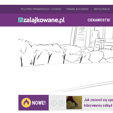
POLITYKA PRYWATNOŚCI I COOKIES
PRAWA AUTORSKIE
WSPÓŁPRACA
CIEKAWOSTKI
Gdzie pojechać na
Jak zmienił się sp
NOWE!
weekend z naturą w…
kibicowania odkąd