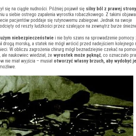
ył się na ciągłe nudności. Później pojawił się
silny ból z prawej stron
aniu u siebie ostrego zapalenia wyrostka robaczkowego. Z takimi objaw
wiecie pacjentów poddaje się rutynowemu zabiegowi. Jednak na swoje
odcięty od reszty ludzkości przez szalejące na zewnątrz burze śnieżn
dużym niebezpieczeństwie
i nie było szans na sprowadzenie pomocy 
i
drogą morską, a statek nie mógł wrócić przed nadejściem kolejnego 
ieci. W obliczu zagrożenia chirurg mógł beznadziejnie czekać na pomo
r, ale naukowiec wiedział, że
wyrostek może pęknąć
, co oznaczało pr
w nie miał wyjścia – musiał
otworzyć własny brzuch, aby wydobyć je
możliwe.