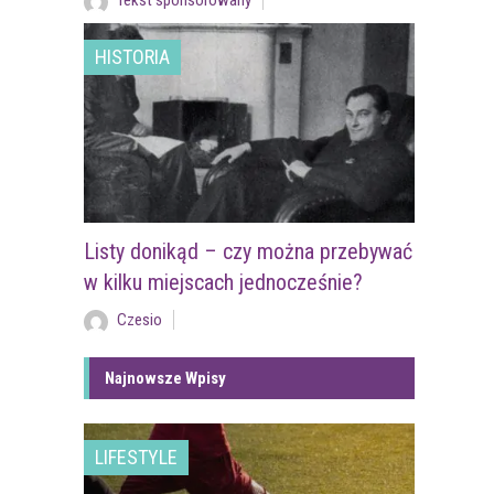
Tekst sponsorowany
HISTORIA
Listy donikąd – czy można przebywać
w kilku miejscach jednocześnie?
Czesio
Najnowsze Wpisy
LIFESTYLE