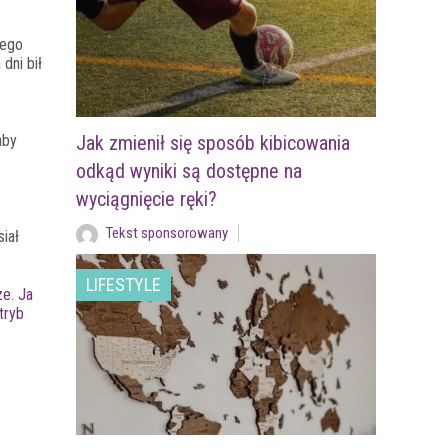
jego
dni bił
aby
Jak zmienił się sposób kibicowania
odkąd wyniki są dostępne na
wyciągnięcie ręki?
Tekst sponsorowany
siał
LIFESTYLE
ze. Ja
tryb