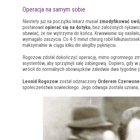
Operacja na samym sobie
Niestety już na początku lekarz musiał
zmodyfikować swój
postanowił
opierać się na dotyku
, bez założonych rękawicz
obawiać, że nie wytrzyma do końca. Krwawienie się nasilało
wymagało zaszycia. Co 4-5 minut chirurg robił kilkunasto
maksymalnie w ciągu kilku dni uległby pęknięciu.
Rogozow zdołał dokończyć operację, mimo ogromnego zmę
asystentów, aby sprzątnęli salę zabiegową. Dopiero, gdy w
wrócił do normalnych obowiązków zaledwie dwa tygodnie p
Leonid Rogozow
został odznaczony
Orderem Czerwoneg
społeczeństwa sowieckiego. Jego odwaga została uznana, 