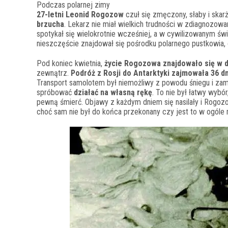
Podczas polarnej zimy
27-letni Leonid Rogozow
czuł się zmęczony, słaby i skarż
brzucha
. Lekarz nie miał wielkich trudności w zdiagnozow
spotykał się wielokrotnie wcześniej, a w cywilizowanym ś
nieszczęście znajdował się pośrodku polarnego pustkowia, 
Pod koniec kwietnia,
życie Rogozowa znajdowało się w 
zewnątrz.
Podróż z Rosji do Antarktyki zajmowała 36 dn
Transport samolotem był niemożliwy z powodu śniegu i zam
spróbować
działać na własną rękę
. To nie był łatwy wybó
pewną śmierć. Objawy z każdym dniem się nasilały i Rogozo
choć sam nie był do końca przekonany czy jest to w ogóle 