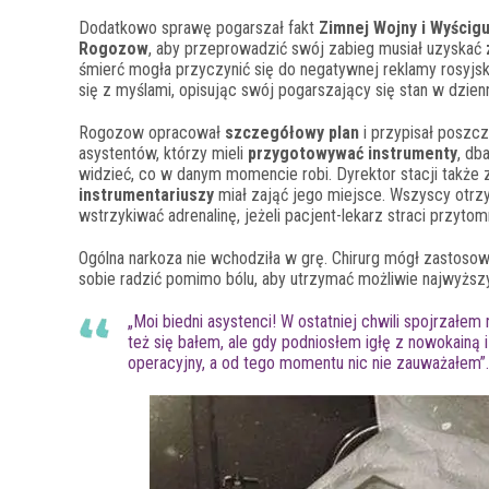
Dodatkowo sprawę pogarszał fakt
Zimnej Wojny i Wyścig
Rogozow
, aby przeprowadzić swój zabieg musiał uzyskać
śmierć mogła przyczynić się do negatywnej reklamy rosyjskie
się z myślami, opisując swój pogarszający się stan w dzienn
Rogozow opracował
szczegółowy plan
i przypisał poszc
asystentów, którzy mieli
przygotowywać instrumenty
, db
widzieć, co w danym momencie robi. Dyrektor stacji także
instrumentariuszy
miał zająć jego miejsce. Wszyscy otrzy
wstrzykiwać adrenalinę, jeżeli pacjent-lekarz straci przytomn
Ogólna narkoza nie wchodziła w grę. Chirurg mógł zastoso
sobie radzić pomimo bólu, aby utrzymać możliwie najwyżs
„Moi biedni asystenci! W ostatniej chwili spojrzałem na
też się bałem, ale gdy podniosłem igłę z nowokainą 
operacyjny, a od tego momentu nic nie zauważałem”.