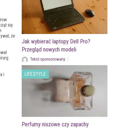
ozow
czął się
e
ywał, że
Jak wybierać laptopy Dell Pro?
Przegląd nowych modeli
ował
hirurg
Tekst sponsorowany
LIFESTYLE
a i
Perfumy niszowe czy zapachy