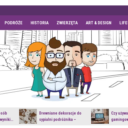
PODRÓŻE
HISTORIA
ZWIERZĘTA
ART & DESIGN
LIF
osób
Drewniane dekoracje do
Czy używ
 wyniki…
sypialni podróżnika –
gamingow
jakie…
najnowsz