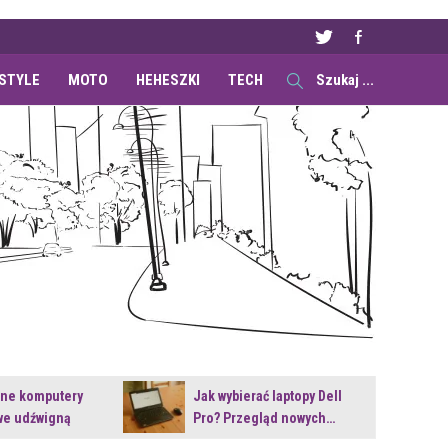
ESTYLE
MOTO
HEHESZKI
TECH
ane komputery
Jak wybierać laptopy Dell
e udźwigną
Pro? Przegląd nowych…
e premiery?