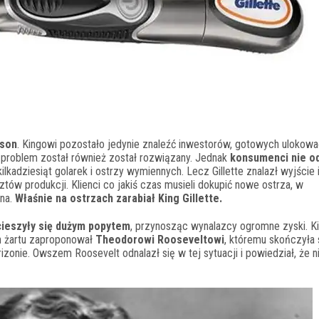
rson
. Kingowi pozostało jedynie znaleźć inwestorów, gotowych ulokowa
 problem został również został rozwiązany. Jednak
konsumenci nie o
kadziesiąt golarek i ostrzy wymiennych. Lecz Gillette znalazł wyjście i
ztów produkcji. Klienci co jakiś czas musieli dokupić nowe ostrza, w
zna.
Właśnie na ostrzach zarabiał King Gillette.
cieszyły się dużym popytem
, przynosząc wynalazcy ogromne zyski. Ki
h żartu zaproponował
Theodorowi Rooseveltowi
, któremu skończyła 
rizonie. Owszem Roosevelt odnalazł się w tej sytuacji i powiedział, że n