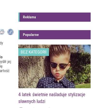
Reklama
Popularne
edy
BEZ KATEGORII
do
ślił jej
ię
artość
4 latek świetnie naśladuje stylizacje
sławnych ludzi