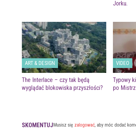
Jorku.
ART & DESIGN
VIDEO
The Interlace – czy tak będą
Typowy ki
wyglądać blokowiska przyszłości?
po Mistr
SKOMENTUJ
Musisz się
zalogować
, aby móc dodać kom