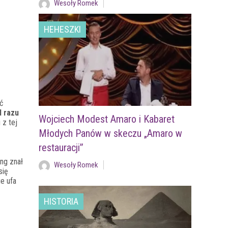
Wesoły Romek
HEHESZKI
ć
d razu
Wojciech Modest Amaro i Kabaret
 z tej
Młodych Panów w skeczu „Amaro w
restauracji”
ng znał
Wesoły Romek
się
ie ufa
HISTORIA