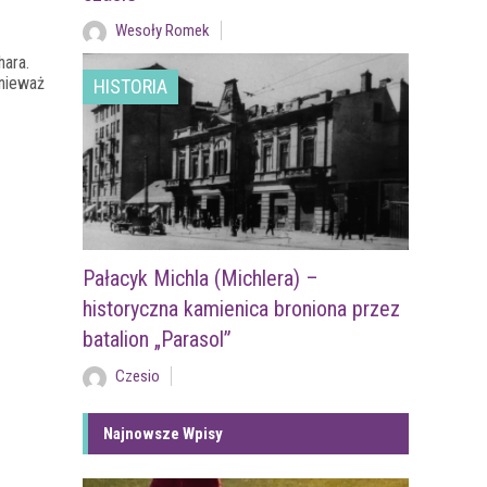
Wesoły Romek
hara.
onieważ
HISTORIA
Pałacyk Michla (Michlera) –
historyczna kamienica broniona przez
batalion „Parasol”
Czesio
Najnowsze Wpisy