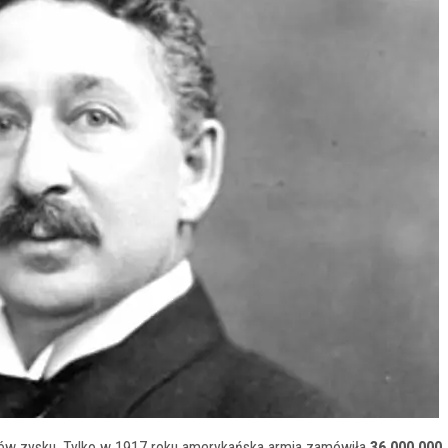
larów zysku. Tylko w 1917 roku amerykańska armia zamówiła
36 000 000