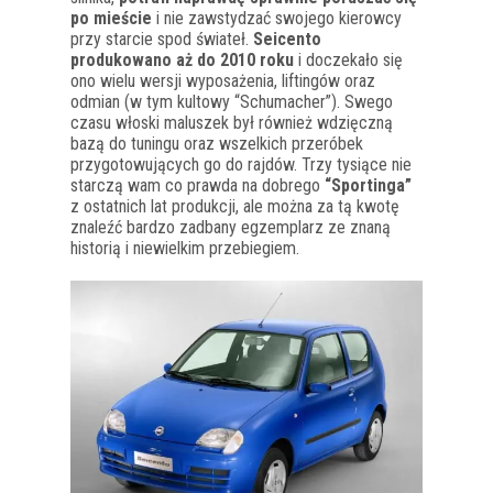
po mieście
i nie zawstydzać swojego kierowcy
przy starcie spod świateł.
Seicento
produkowano aż do 2010 roku
i doczekało się
ono wielu wersji wyposażenia, liftingów oraz
odmian (w tym kultowy “Schumacher”). Swego
czasu włoski maluszek był również wdzięczną
bazą do tuningu oraz wszelkich przeróbek
przygotowujących go do rajdów. Trzy tysiące nie
starczą wam co prawda na dobrego
“Sportinga”
z ostatnich lat produkcji, ale można za tą kwotę
znaleźć bardzo zadbany egzemplarz ze znaną
historią i niewielkim przebiegiem.