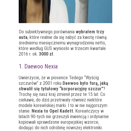
Do subiektywnego porównania
wybrałem trzy
auta
, które realnie da się nabyć za kwotę równą
średniemu miesięcznemu wynagrodzeniu netto,
które według GUS wyniosło w trzecim kwartale
2016 r. ok.
3000 zł
.
1. Daewoo Nexia
Uwierzycie, że w piosence Tedego “Wyścig
szczurów” z 2001 roku
Daewoo było furą, jaką
chwalił się tytułowy “korporacyjny szczur”
?
Trochę się nasz kraj zmienił przez te 15 lat. Co
ciekawe, do dziś przetrwały również niektóre
modele koreańskiej marki. I to w nie najgorszym
stanie.
Nexia to Opel Kadett
. Koreańczycy w
latach 90-tych nie grzeszyli inwencją i ordynarnie
kopiowali sprawdzone europejskiej wzorce,
dodając do nich odrobinę nowszej elektroniki.