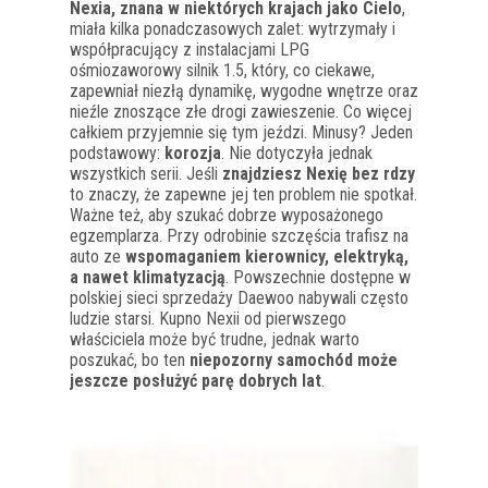
Nexia, znana w niektórych krajach jako Cielo
,
miała kilka ponadczasowych zalet: wytrzymały i
współpracujący z instalacjami LPG
ośmiozaworowy silnik 1.5, który, co ciekawe,
zapewniał niezłą dynamikę, wygodne wnętrze oraz
nieźle znoszące złe drogi zawieszenie. Co więcej
całkiem przyjemnie się tym jeździ. Minusy? Jeden
podstawowy:
korozja
. Nie dotyczyła jednak
wszystkich serii. Jeśli
znajdziesz Nexię bez rdzy
to znaczy, że zapewne jej ten problem nie spotkał.
Ważne też, aby szukać dobrze wyposażonego
egzemplarza. Przy odrobinie szczęścia trafisz na
auto ze
wspomaganiem kierownicy, elektryką,
a nawet klimatyzacją
. Powszechnie dostępne w
polskiej sieci sprzedaży Daewoo nabywali często
ludzie starsi. Kupno Nexii od pierwszego
właściciela może być trudne, jednak warto
poszukać, bo ten
niepozorny samochód może
jeszcze posłużyć parę dobrych lat
.