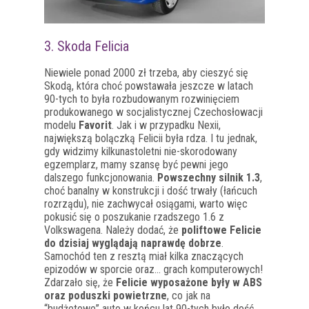
3. Skoda Felicia
Niewiele ponad 2000 zł trzeba, aby cieszyć się
Skodą, która choć powstawała jeszcze w latach
90-tych to była rozbudowanym rozwinięciem
produkowanego w socjalistycznej Czechosłowacji
modelu
Favorit
. Jak i w przypadku Nexii,
największą bolączką Felicii była rdza. I tu jednak,
gdy widzimy kilkunastoletni nie-skorodowany
egzemplarz, mamy szansę być pewni jego
dalszego funkcjonowania.
Powszechny silnik 1.3
,
choć banalny w konstrukcji i dość trwały (łańcuch
rozrządu), nie zachwycał osiągami, warto więc
pokusić się o poszukanie rzadszego 1.6 z
Volkswagena. Należy dodać, że
poliftowe Felicie
do dzisiaj wyglądają naprawdę dobrze
.
Samochód ten z resztą miał kilka znaczących
epizodów w sporcie oraz… grach komputerowych!
Zdarzało się, że
Felicie wyposażone były w ABS
oraz poduszki powietrzne
, co jak na
“budżetowe” auto w końcu lat 90-tych było dość