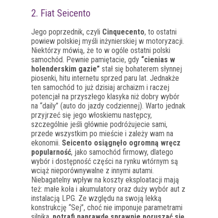
2. Fiat Seicento
Jego poprzednik, czyli
Cinquecento
, to ostatni
powiew polskiej myśli inżynierskiej w motoryzacji.
Niektórzy mówią, że to w ogóle ostatni polski
samochód. Pewnie pamiętacie, gdy
“cienias w
holenderskim gazie”
stał się bohaterem słynnej
piosenki, hitu internetu sprzed paru lat. Jednakże
ten samochód to już dzisiaj archaizm i raczej
potencjał na przyszłego klasyka niż dobry wybór
na “daily” (auto do jazdy codziennej). Warto jednak
przyjrzeć się jego włoskiemu następcy,
szczególnie jeśli głównie podróżujecie sami,
przede wszystkim po mieście i zależy wam na
ekonomii.
Seicento osiągnęło ogromną wręcz
popularność
, jako samochód firmowy, dlatego
wybór i dostępność części na rynku wtórnym są
wciąż nieporównywalne z innymi autami.
Niebagatelny wpływ na koszty eksploatacji mają
też: małe koła i akumulatory oraz duży wybór aut z
instalacją LPG. Ze względu na swoją lekką
konstrukcję “Sej”, choć nie imponuje parametrami
silnika,
potrafi naprawdę sprawnie poruszać się