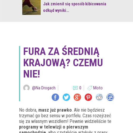
 z naturą
Jak zmienił się sposób kibicowania
odkąd wyniki…
FURA ZA ŚREDNIĄ
KRAJOWĄ? CZEMU
NIE!
@Na Drogach
0
Moto
No dobra,
masz już prawko
. Ale nie będziesz
trzymać go bez sensu w portfelu. Czas rozejrzeć
się za własnym wozidłem! Pewnie widzieliście te
programy w telewizji o pierwszym
samochodzie
, albo czytaliście artykuły z prasy