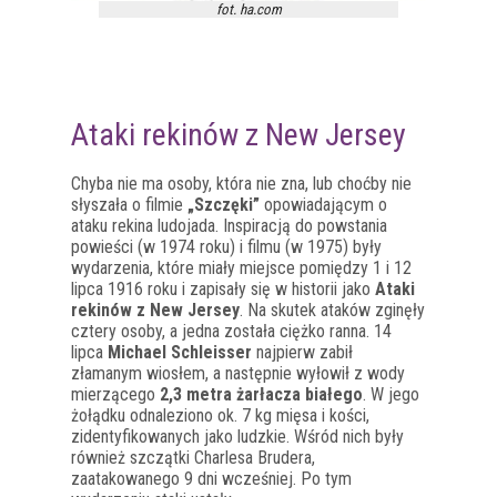
fot. ha.com
Ataki rekinów z New Jersey
Chyba nie ma osoby, która nie zna, lub choćby nie
słyszała o filmie
„Szczęki”
opowiadającym o
ataku rekina ludojada. Inspiracją do powstania
powieści (w 1974 roku) i filmu (w 1975) były
wydarzenia, które miały miejsce pomiędzy 1 i 12
lipca 1916 roku i zapisały się w historii jako
Ataki
rekinów z New Jersey
. Na skutek ataków zginęły
cztery osoby, a jedna została ciężko ranna. 14
lipca
Michael Schleisser
najpierw zabił
złamanym wiosłem, a następnie wyłowił z wody
mierzącego
2,3 metra żarłacza białego
. W jego
żołądku odnaleziono ok. 7 kg mięsa i kości,
zidentyfikowanych jako ludzkie. Wśród nich były
również szczątki Charlesa Brudera,
zaatakowanego 9 dni wcześniej. Po tym