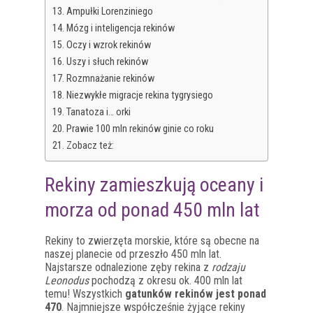
Ampułki Lorenziniego
Mózg i inteligencja rekinów
Oczy i wzrok rekinów
Uszy i słuch rekinów
Rozmnażanie rekinów
Niezwykłe migracje rekina tygrysiego
Tanatoza i… orki
Prawie 100 mln rekinów ginie co roku
Zobacz też:
Rekiny zamieszkują oceany i
morza od ponad 450 mln lat
Rekiny to zwierzęta morskie, które są obecne na
naszej planecie od przeszło 450 mln lat.
Najstarsze odnalezione zęby rekina z
rodzaju
Leonodus
pochodzą z okresu ok. 400 mln lat
temu! Wszystkich
gatunków rekinów jest ponad
470
. Najmniejsze współcześnie żyjące rekiny