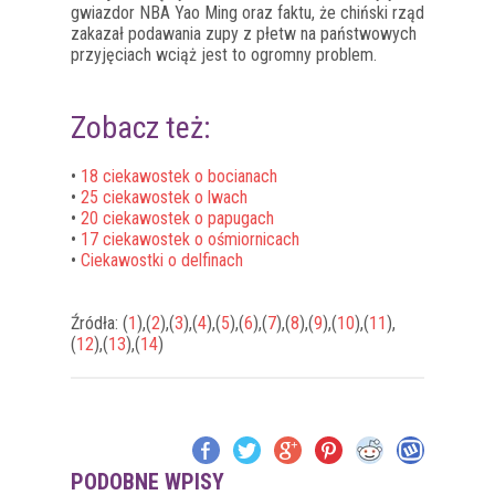
gwiazdor NBA Yao Ming oraz faktu, że chiński rząd
zakazał podawania zupy z płetw na państwowych
przyjęciach wciąż jest to ogromny problem.
Zobacz też:
•
18 ciekawostek o bocianach
•
25 ciekawostek o lwach
•
20 ciekawostek o papugach
•
17 ciekawostek o ośmiornicach
•
Ciekawostki o delfinach
Źródła: (
1
),(
2
),(
3
),(
4
),(
5
),(
6
),(
7
),(
8
),(
9
),(
10
),(
11
),
(
12
),(
13
),(
14
)
PODOBNE WPISY