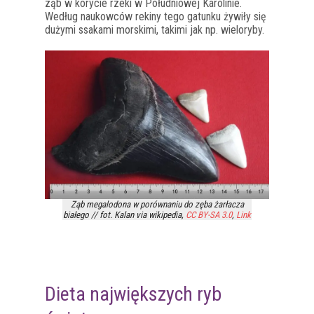
ząb w korycie rzeki w Południowej Karolinie.
Według naukowców rekiny tego gatunku żywiły się
dużymi ssakami morskimi, takimi jak np. wieloryby.
Ząb megalodona w porównaniu do zęba żarłacza
białego // fot. Kalan via wikipedia,
CC BY-SA 3.0
,
Link
Dieta największych ryb