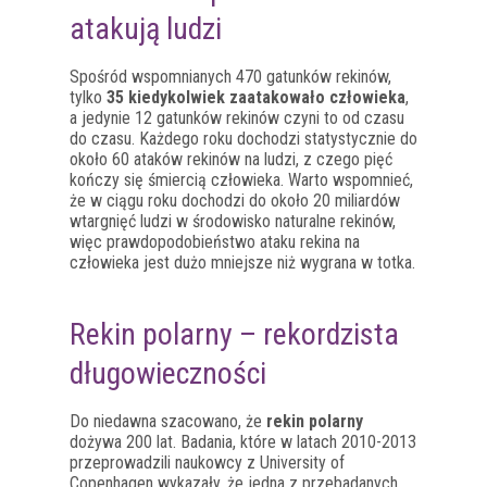
atakują ludzi
Spośród wspomnianych 470 gatunków rekinów,
tylko
35 kiedykolwiek zaatakowało człowieka
,
a jedynie 12 gatunków rekinów czyni to od czasu
do czasu. Każdego roku dochodzi statystycznie do
około 60 ataków rekinów na ludzi, z czego pięć
kończy się śmiercią człowieka. Warto wspomnieć,
że w ciągu roku dochodzi do około 20 miliardów
wtargnięć ludzi w środowisko naturalne rekinów,
więc prawdopodobieństwo ataku rekina na
człowieka jest dużo mniejsze niż wygrana w totka.
Rekin polarny – rekordzista
długowieczności
Do niedawna szacowano, że
rekin polarny
dożywa 200 lat. Badania, które w latach 2010-2013
przeprowadzili naukowcy z University of
Copenhagen wykazały, że jedna z przebadanych