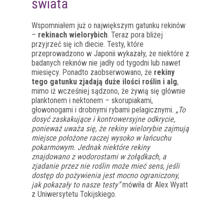
świata
Wspomniałem już o największym gatunku rekinów
–
rekinach wielorybich
. Teraz pora bliżej
przyjrzeć się ich diecie. Testy, które
przeprowadzono w Japonii wykazały, że niektóre z
badanych rekinów nie jadły od tygodni lub nawet
miesięcy. Ponadto zaobserwowano, że
rekiny
tego gatunku zjadają duże ilości roślin i alg
,
mimo iż wcześniej sądzono, że żywią się głównie
planktonem i nektonem – skorupiakami,
głowonogami i drobnymi rybami pelagicznymi.
„To
dosyć zaskakujące i kontrowersyjne odkrycie,
ponieważ uważa się, że rekiny wielorybie zajmują
miejsce położone raczej wysoko w łańcuchu
pokarmowym. Jednak niektóre rekiny
znajdowano z wodorostami w żołądkach, a
zjadanie przez nie roślin może mieć sens, jeśli
dostęp do pożywienia jest mocno ograniczony,
jak pokazały to nasze testy”
mówiła dr Alex Wyatt
z Uniwersytetu Tokijskiego.