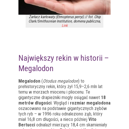
Żarłacz karłowaty (Etmopterus perryi) // fot. Chip
Clark/Smithsonian Institution, domena publiczna,
Link
Największy rekin w historii –
Megalodon
Megalodon
(
Otodus megalodon
) to
prehistoryczny rekin, który żył 15,9–2,6 mln lat
temu w morzach miocenu i pliocenu. Te
gigantyczne drapieżniki mogły osiągać nawet
18
metrów długości
. Wygląd i
rozmiar megalodona
oszacowano na podstawie gigantycznych zębów
tych ryb – w 1996 roku odnaleziono ząb, który
miał 16,8 cm długości, a nieco później
Vito
Bertucci
odnalazł mierzący 18,4 cm skamieniały