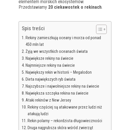
elementem morskich ekosystemów.
Przedstawiamy
20 ciekawostek o rekinach
.
Spis treści
Rekiny zamieszkują oceany i morza od ponad
450 mln lat
Żyją we wszystkich oceanach świata
Największe rekiny na świecie
Najmniejsze rekiny na świecie
Największy rekin w historii – Megalodon
Dieta największych ryb świata
Najszybsze i najwolniejsze rekiny na świecie
Największa szczęka rekina na świecie
Ataki rekinów z New Jersey
Rekiny częściej są atakowane przez ludzi niż
atakują ludzi
Rekin polarny – rekordzista długowieczności
Druga najgrubsza skóra wśród zwierząt