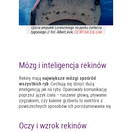
Ujścia ampułek Lorenziniego na pysku żarłacza
tygrysiego // fot. Albert_kok,
CC BY-SA 3.0
,
Link
Mózg i inteligencja rekinów
Rekiny mają
największe mózgi spośród
wszystkich ryb
. Cechują się dosyć dużą
inteligencją jak na ryby. Opanowały komunikację
poprzez język ciała – ruszanie głową, pływanie
zygzakiem, czy kulenie grzbietu to niektóre z
powszechnych sposobów ich porozumiewania się.
Oczy i wzrok rekinów