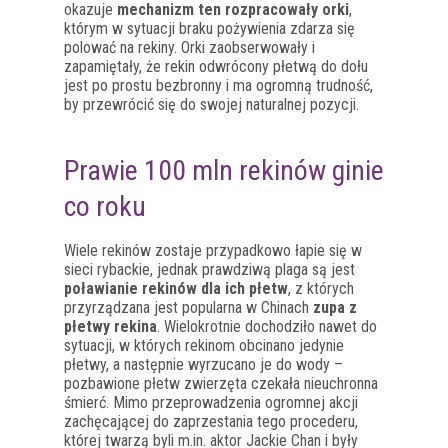
okazuje
mechanizm ten rozpracowały orki
,
którym w sytuacji braku pożywienia zdarza się
polować na rekiny. Orki zaobserwowały i
zapamiętały, że rekin odwrócony płetwą do dołu
jest po prostu bezbronny i ma ogromną trudność,
by przewrócić się do swojej naturalnej pozycji.
Prawie 100 mln rekinów ginie
co roku
Wiele rekinów zostaje przypadkowo łapie się w
sieci rybackie, jednak prawdziwą plaga są jest
poławianie rekinów dla ich płetw
, z których
przyrządzana jest popularna w Chinach
zupa z
płetwy rekina
. Wielokrotnie dochodziło nawet do
sytuacji, w których rekinom obcinano jedynie
płetwy, a następnie wyrzucano je do wody –
pozbawione płetw zwierzęta czekała nieuchronna
śmierć. Mimo przeprowadzenia ogromnej akcji
zachęcającej do zaprzestania tego procederu,
której twarzą byli m.in. aktor Jackie Chan i były