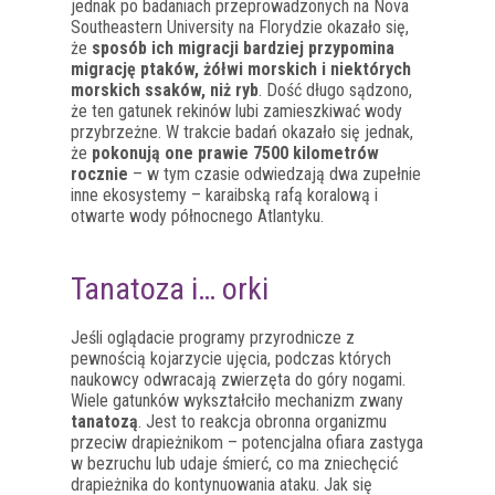
jednak po badaniach przeprowadzonych na Nova
Southeastern University na Florydzie okazało się,
że
sposób ich migracji bardziej przypomina
migrację ptaków, żółwi morskich i niektórych
morskich ssaków, niż ryb
. Dość długo sądzono,
że ten gatunek rekinów lubi zamieszkiwać wody
przybrzeżne. W trakcie badań okazało się jednak,
że
pokonują one prawie 7500 kilometrów
rocznie
– w tym czasie odwiedzają dwa zupełnie
inne ekosystemy – karaibską rafą koralową i
otwarte wody północnego Atlantyku.
Tanatoza i… orki
Jeśli oglądacie programy przyrodnicze z
pewnością kojarzycie ujęcia, podczas których
naukowcy odwracają zwierzęta do góry nogami.
Wiele gatunków wykształciło mechanizm zwany
tanatozą
. Jest to reakcja obronna organizmu
przeciw drapieżnikom – potencjalna ofiara zastyga
w bezruchu lub udaje śmierć, co ma zniechęcić
drapieżnika do kontynuowania ataku. Jak się