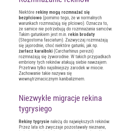
Niektóre
rekiny mogą rozmnażać się
bezpłciowo
(pomimo tego, że w normalnych
warunkach rozmnażają się płciowo). Oznacza to,
że samice nie potrzebują do rozmnażania samców.
Takim gatunkiem jest m.in.
rekin brodaty
(Stegostoma fasciatum). Zazwyczaj rozmnażają
się jajorodnie, choć niektóre gatunki, jak np.
żarłacz karaibski
(Carcharhinus perezii)
rozmnażają się żyworodnie. W takich przypadkach
embriony tych rekinów atakują siebie nawzajem.
Przetrwa tylko najsilniejszy zarodek w miocie.
Zachowanie takie nazywa się
wewnątrzmacicznym kanibalizmem.
Niezwykłe migracje rekina
tygrysiego
Rekiny tygrysie
należą do największych rekinów.
Przez lata ich zwyczaje pozostawały nieznane,