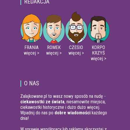
REDAKCJA
FRANIA
ROMEK
CZESIO
KORPO
więcej >
więcej >
więcej >
KRZYŚ
więcej >
O NAS
Zalajkowane.pl to wasz nowy sposób na nudę -
ciekawostki ze świata
, niesamowite miejsca,
ciekawostki historyczne i dużo dużo więcej.
Wpadnij do nas po
dobre wiadomości
każdego
dnia!
W sprawie współpracy lub reklamy skorzystaj z