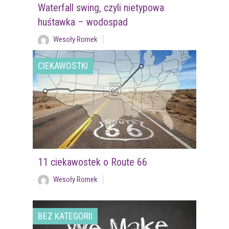
Waterfall swing, czyli nietypowa
huśtawka – wodospad
Wesoły Romek
CIEKAWOSTKI
11 ciekawostek o Route 66
Wesoły Romek
BEZ KATEGORII