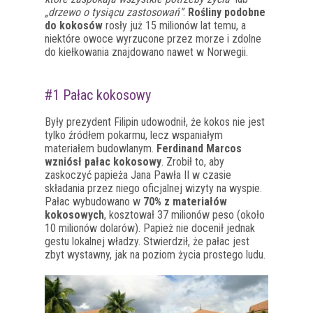
„drzewo o tysiącu zastosowań”
.
Rośliny podobne
do kokosów
rosły już 15 milionów lat temu, a
niektóre owoce wyrzucone przez morze i zdolne
do kiełkowania znajdowano nawet w Norwegii.
#1 Pałac kokosowy
Były prezydent Filipin udowodnił, że kokos nie jest
tylko źródłem pokarmu, lecz wspaniałym
materiałem budowlanym.
Ferdinand Marcos
wzniósł pałac kokosowy
. Zrobił to, aby
zaskoczyć papieża Jana Pawła II w czasie
składania przez niego oficjalnej wizyty na wyspie.
Pałac wybudowano w
70% z materiałów
kokosowych
, kosztował 37 milionów peso (około
10 milionów dolarów). Papież nie docenił jednak
gestu lokalnej władzy. Stwierdził, że pałac jest
zbyt wystawny, jak na poziom życia prostego ludu.