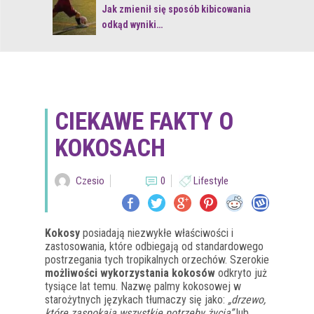
 z naturą
Jak zmienił się sposób kibicowania
odkąd wyniki…
CIEKAWE FAKTY O
KOKOSACH
Czesio
0
Lifestyle
Kokosy
posiadają niezwykłe właściwości i
zastosowania, które odbiegają od standardowego
postrzegania tych tropikalnych orzechów. Szerokie
możliwości wykorzystania kokosów
odkryto już
tysiące lat temu. Nazwę palmy kokosowej w
starożytnych językach tłumaczy się jako:
„drzewo,
które zaspokaja wszystkie potrzeby życia”
lub