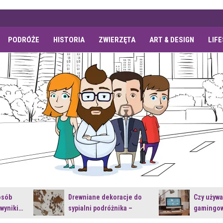
PODRÓŻE
HISTORIA
ZWIERZĘTA
ART & DESIGN
LIF
osób
Drewniane dekoracje do
Czy używ
 wyniki…
sypialni podróżnika –
gamingow
jakie…
najnowsz