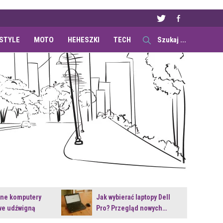
ESTYLE
MOTO
HEHESZKI
TECH
ane komputery
Jak wybierać laptopy Dell
e udźwigną
Pro? Przegląd nowych…
e premiery?