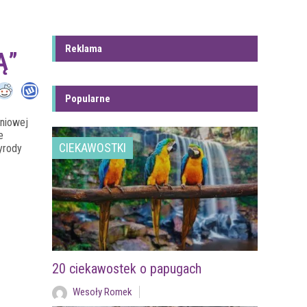
Reklama
Ą”
Popularne
niowej
e
CIEKAWOSTKI
yrody
20 ciekawostek o papugach
Wesoły Romek