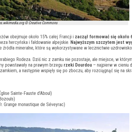
s.wikimedia.org © Creative Commons
yżów obejmuje około 15% całej Francji i
zaczął formować się około 
eza hercyńska i fałdowanie alpejskie.
Najwyższym szczytem jest wy
ące źródła mineralne, które są wykorzystywane w lecznictwie uzdrowis
hrabiego Rodeza. Dziś nic z zamku nie pozostaje, ale miejsce, w którym
domy powstawały na prawym brzegu
rzeki Dourdou
– najpierw w cieniu
amkiem, a następnie wspięły się po zboczu, aby rozciągnąć się na skr
Église Sainte-Fauste d’Aboul)
 Bozouls)
(fr. Grange monastique de Séveyrac)