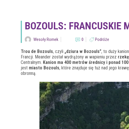
BOZOULS: FRANCUSKIE 
Wesoły Romek
0
Podróże
Trou de Bozouls
, czyli
„dziura w Bozouls”
, to duży kani
Francji. Meander został wydrążony w wapieniu przez
rzekę
Centralnym.
Kanion ma 400 metrów średnicy i ponad 10
jest
miasto Bozouls
, które znajduje się tuż nad jego kra
obronną.