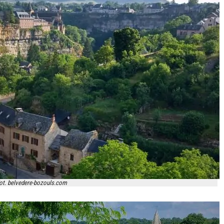
ot. belvedere-bozouls.com