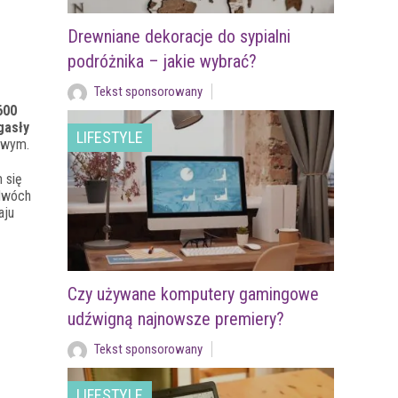
Drewniane dekoracje do sypialni
podróżnika – jakie wybrać?
Tekst sponsorowany
600
gasły
LIFESTYLE
kowym.
 się
 dwóch
aju
Czy używane komputery gamingowe
udźwigną najnowsze premiery?
Tekst sponsorowany
LIFESTYLE