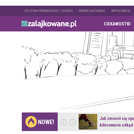
POLITYKA PRYWATNOŚCI I COOKIES
PRAWA AUTORSKIE
WSPÓŁPRACA
CIEKAWOSTKI
Gdzie pojechać na
Jak zmienił się sp
NOWE!
weekend z naturą w…
kibicowania odkąd