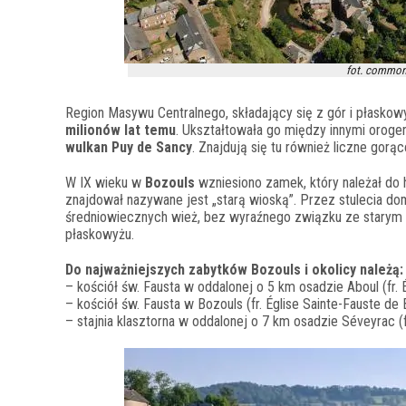
fot. common
Region Masywu Centralnego, składający się z gór i płaskow
milionów lat temu
. Ukształtowała go między innymi orogen
wulkan Puy de Sancy
. Znajdują się tu również liczne gor
W IX wieku w
Bozouls
wzniesiono zamek, który należał do 
znajdował nazywane jest „starą wioską”. Przez stulecia 
średniowiecznych wież, bez wyraźnego związku ze starym z
płaskowyżu.
Do najważniejszych zabytków Bozouls i okolicy należą:
– kościół św. Fausta w oddalonej o 5 km osadzie Aboul (fr. 
– kościół św. Fausta w Bozouls (fr. Église Sainte-Fauste de
– stajnia klasztorna w oddalonej o 7 km osadzie Séveyrac 