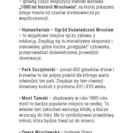
– główną część ekspozycji stanowi wystawa
„1000 lat historii Wrocławia”
, na której pokazano
dzieje miasta od czasów średniowiecza po
współczesność.
•
Humanitarium – Ogród Doświadczeń Wrocław
– to wyjątkowe miejsce łączy zabawę z
edukacją. Znajdują się tu interaktywne eksponaty i
stanowiska, gdzie można „podglądać” człowieka,
przeprowadzać doświadczenia, prowadzić
obserwacje.
•
Park Szczytnicki
– ponad 400 gatunków drzew i
krzewów to nie jedyny powód dla którego warto
odwiedzić ten park. Znajduje się tam również
drewniany kościół z przełomu XVI i XVII wieku.
•
Most Tumski
– zbudowany w roku 1889 roku
most to bardzo popularne miejsce na randkę. To
właśnie tam zakochani wieszają kłódki, a klucze
wrzucają do Odry. Ma to symbolizować prawdziwą
miłość, która będzie trwać aż do śmierci.
•
Opera Wrocławska
– budynek Opery