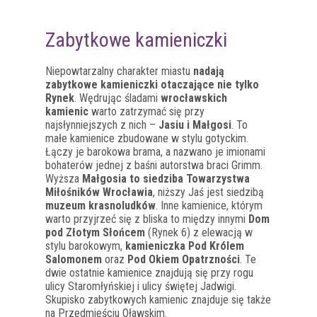
Zabytkowe kamieniczki
Niepowtarzalny charakter miastu
nadają
zabytkowe kamieniczki otaczające nie tylko
Rynek
. Wędrując śladami
wrocławskich
kamienic
warto zatrzymać się przy
najsłynniejszych z nich –
Jasiu i Małgosi
. To
małe kamienice zbudowane w stylu gotyckim.
Łączy je barokowa brama, a nazwano je imionami
bohaterów jednej z baśni autorstwa braci Grimm.
Wyższa
Małgosia to siedziba Towarzystwa
Miłośników Wrocławia
, niższy Jaś jest siedzibą
muzeum krasnoludków
. Inne kamienice, którym
warto przyjrzeć się z bliska to między innymi
Dom
pod Złotym Słońcem
(Rynek 6) z elewacją w
stylu barokowym,
kamieniczka Pod Królem
Salomonem
oraz
Pod Okiem Opatrzności
. Te
dwie ostatnie kamienice znajdują się przy rogu
ulicy Staromłyńskiej i ulicy świętej Jadwigi.
Skupisko zabytkowych kamienic znajduje się także
na Przedmieściu Oławskim.