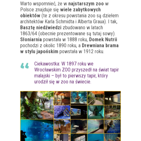
Warto wspomnieć, że w
najstarszym zoo
w
Polsce znajduje się
wiele zabytkowych
obiektów
(te z okresu powstania zoo są dziełem
architektów Karla Schmidta i Alberta Graua). I tak,
Basztę niedźwiedzi
zbudowano w latach
1863/64 (obecnie prezentowane są tutaj sowy).
Słoniarnia
powstała w 1888 roku,
Domek Nutrii
pochodzi z okolic 1890 roku, a
Drewniana brama
w stylu japońskim
powstała w 1912 roku.
Ciekawostka: W 1897 roku we
Wrocławskim ZOO przyszedł na świat tapir
malajski – był to pierwszy tapir, który
urodził się w zoo na świecie.