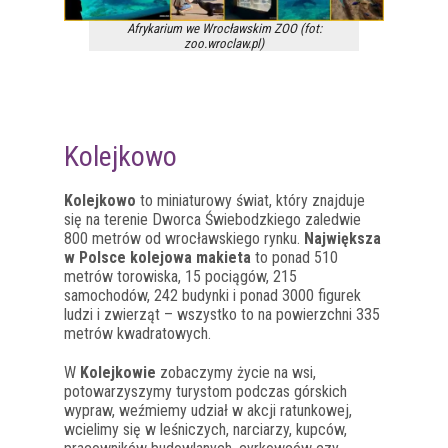
Afrykarium we Wrocławskim ZOO (fot:
zoo.wroclaw.pl)
Kolejkowo
Kolejkowo
to miniaturowy świat, który znajduje
się na terenie Dworca Świebodzkiego zaledwie
800 metrów od wrocławskiego rynku.
Największa
w Polsce kolejowa makieta
to ponad 510
metrów torowiska, 15 pociągów, 215
samochodów, 242 budynki i ponad 3000 figurek
ludzi i zwierząt – wszystko to na powierzchni 335
metrów kwadratowych.
W
Kolejkowie
zobaczymy życie na wsi,
potowarzyszymy turystom podczas górskich
wypraw, weźmiemy udział w akcji ratunkowej,
wcielimy się w leśniczych, narciarzy, kupców,