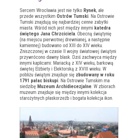
Sercem Wrocławia jest nie tylko
Rynek
, ale
przede wszystkim
Ostrów Tumski
. Na Ostrowie
Tumski znajdują się najbardziej cenne zabytki
miasta. Wśród nich jest między innymi
katedra
świętego Jana Chrzciciela
. Obecną świątynię
(na miejscu pierwotnej drewnianej, a następnie
kamiennej) budowano od XIII do XIV wieku.
Zniszczonej w czasie II wojny światowej świątyni
przywrócono dawny blask. Dziś zachwyca między
innymi kaplicami: Mariacką z XIV wieku, barkową
świętej Elżbiety i Elektorską z XVIII wieku. W
pobliżu świątyni znajduje się
zbudowany w roku
1791 pałac biskupi
. Na Ostrowie Tumskim ma
siedzibę
Muzeum Archidiecezjalne
. W zbiorach
muzeum znajduje się między innymi kolekcja
starożytnych płaskorzeźb i bogata kolekcja ikon.