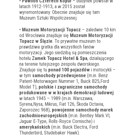
•
Pawilon Czterech Kopuł
– budynek powstał w
latach 1912-1913, a w 2015 został
wyremontowany. Obecnie znajduje się tam
Muzeum Sztuki Współczesnej.
•
Muzeum Motoryzacji Topacz
– zaledwie 10 km
od Wrocławia znajduje się
Muzeum Motoryzacji
Topacz w Ślęzie
. To prywatne muzeum to
prawdziwa gratka dla wszystkich fanów
motoryzacji. Jego siedzibą są pomieszczenia
hotelu
Zamek Topacz Hotel & Spa
, działającego
na terenie tutejszego zespołu dworskiego.
Znajduje się tu
ponad 100 pojazdów
i motocykli –
w tym
samochody przedwojenne
(m.in. Benz
Patent-Motorwagen Nummer 1, Buick B25,Ford
Model T),
polskie i zagraniczne samochody
produkowane w w krajach demokracji ludowej
w latach 1945 – 1989 (m.in. Warszawa,
Syrena,Nysa, Mikrus, Fiat 126, Škoda Octavia,
Zaporożec 968),
powojenne samochody marek
zachodnioeuropejskich
(m.in. Bentley Mark VI,
Jaguar E-Type, Rolls-Royce Cornische) i
amerykańskich
(m.in. Buick Electra, Ford
Thunderbird, Studebaker Hawk).