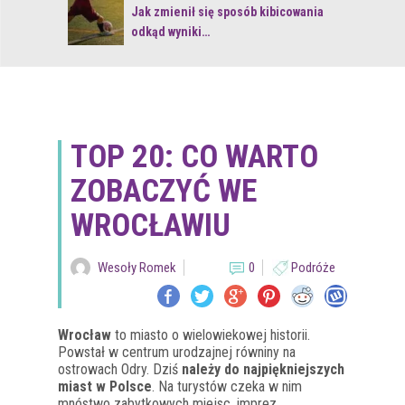
 z naturą
Jak zmienił się sposób kibicowania
odkąd wyniki…
TOP 20: CO WARTO
ZOBACZYĆ WE
WROCŁAWIU
Wesoły Romek
0
Podróże
Wrocław
to miasto o wielowiekowej historii.
Powstał w centrum urodzajnej równiny na
ostrowach Odry. Dziś
należy do najpiękniejszych
miast w Polsce
. Na turystów czeka w nim
mnóstwo zabytkowych miejsc, imprez