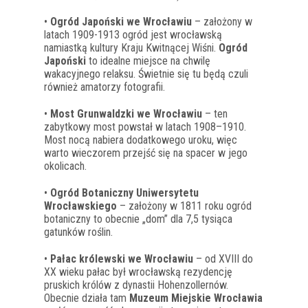
•
Ogród Japoński we Wrocławiu
– założony w
latach 1909-1913 ogród jest wrocławską
namiastką kultury Kraju Kwitnącej Wiśni.
Ogród
Japoński
to idealne miejsce na chwilę
wakacyjnego relaksu. Świetnie się tu będą czuli
również amatorzy fotografii.
•
Most Grunwaldzki we Wrocławiu
– ten
zabytkowy most powstał w latach 1908–1910.
Most nocą nabiera dodatkowego uroku, więc
warto wieczorem przejść się na spacer w jego
okolicach.
•
Ogród Botaniczny Uniwersytetu
Wrocławskiego
– założony w 1811 roku ogród
botaniczny to obecnie „dom” dla 7,5 tysiąca
gatunków roślin.
•
Pałac królewski we Wrocławiu
– od XVIII do
XX wieku pałac był wrocławską rezydencję
pruskich królów z dynastii Hohenzollernów.
Obecnie działa tam
Muzeum Miejskie Wrocławia