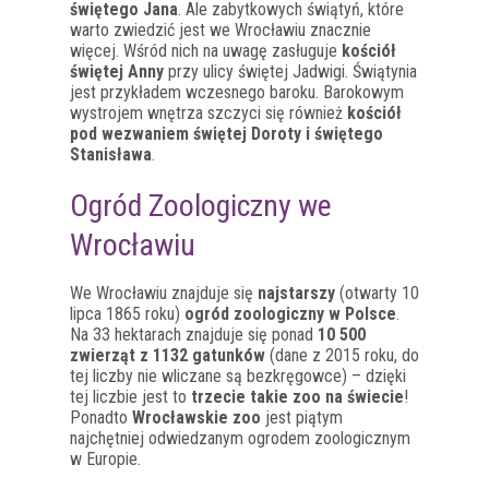
świętego Jana
. Ale zabytkowych świątyń, które
warto zwiedzić jest we Wrocławiu znacznie
więcej. Wśród nich na uwagę zasługuje
kościół
świętej Anny
przy ulicy świętej Jadwigi. Świątynia
jest przykładem wczesnego baroku. Barokowym
wystrojem wnętrza szczyci się również
kościół
pod wezwaniem świętej Doroty i świętego
Stanisława
.
Ogród Zoologiczny we
Wrocławiu
We Wrocławiu znajduje się
najstarszy
(otwarty 10
lipca 1865 roku)
ogród zoologiczny w Polsce
.
Na 33 hektarach znajduje się ponad
10 500
zwierząt z 1132 gatunków
(dane z 2015 roku, do
tej liczby nie wliczane są bezkręgowce) – dzięki
tej liczbie jest to
trzecie takie zoo na świecie
!
Ponadto
Wrocławskie zoo
jest piątym
najchętniej odwiedzanym ogrodem zoologicznym
w Europie.