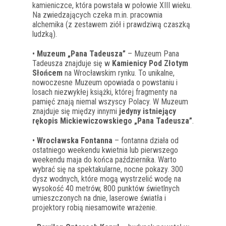
kamieniczce, która powstała w połowie XIII wieku.
Na zwiedzających czeka m.in. pracownia
alchemika (z zestawem ziół i prawdziwą czaszką
ludzką).
•
Muzeum „Pana Tadeusza”
– Muzeum Pana
Tadeusza znajduje się w
Kamienicy Pod Złotym
Słońcem
na Wrocławskim rynku. To unikalne,
nowoczesne Muzeum opowiada o powstaniu i
losach niezwykłej książki, której fragmenty na
pamięć znają niemal wszyscy Polacy. W Muzeum
znajduje się między innymi
jedyny istniejący
rękopis Mickiewiczowskiego „Pana Tadeusza”
.
•
Wrocławska Fontanna
– fontanna działa od
ostatniego weekendu kwietnia lub pierwszego
weekendu maja do końca października. Warto
wybrać się na spektakularne, nocne pokazy. 300
dysz wodnych, które mogą wystrzelić wodę na
wysokość 40 metrów, 800 punktów świetlnych
umieszczonych na dnie, laserowe światła i
projektory robią niesamowite wrażenie.