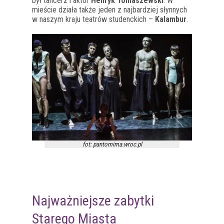
był tancerz i aktor
Henryk Tomaszewski
. W
mieście działa także jeden z najbardziej słynnych
w naszym kraju teatrów studenckich –
Kalambur
.
fot: pantomima.wroc.pl
Najważniejsze zabytki
Starego Miasta