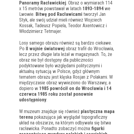
Panoramy Racławickiej
. Obraz o wymiarach 114
x 15 metrów powstawał w latach
1893-1894
we
Lwowie.
Bitwę pod Racławicami
tworzył Jan
Styk, ale swój udział mieli również Wojciech
Kossak, Tadeusz Popiela, Teodor Axentowicz i
Włodzimierz Tetmajer.
Losy samego obrazu również są bardzo ciekawe.
Po
II wojnie światowej
obraz trafił do Wrocławia,
lecz przez długie lata leżał w magazynach. To, że
obraz nie był dostępny dla publiczności
podyktowane było względami politycznymi i
aktualną sytuacją w Polsce, gdyż głównym
tematem obrazu jest klęska Rosjan z Polakami. W
międzyczasie obraz wywieziono do Warszawy, a
dopiero w
1985 powrócił on do Wrocławia i 14
czerwca 1985 roku został ponownie
udostępniony
.
W muzeum znajduje się również
plastyczna mapa
terenu
pokazująca jak wyglądał topograficzny
układ na obszarze, na którym odbywała się bitwa
racławicka. Ponadto zobaczyć można
figurki