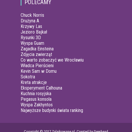
POLECAMY
Chuck Norris
Drużyna A
Krzywy Las
Jezioro Bajkał
Rysunki 3D
Wyspa Guam
Zagadka Einsteina
Zdjęcia zwierząt
Co warto zobaczyć we Wrocławiu
Władca Pierścieni
Kevin Sam w Domu
Sokotra
Kreta atrakcje
Eksperyment Calhouna
Kuchnia rosyjska
Pegasus konsola
Wyspa Zakhyntos
Najwyższe budynki świata ranking
Copyright © 2017 Zalajkowane.pl. Created by Deerhead