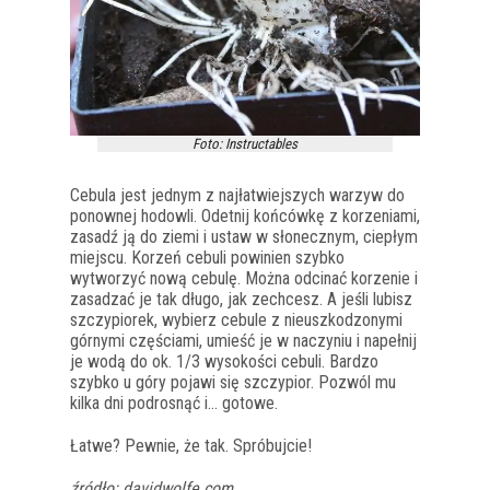
Foto: Instructables
Cebula jest jednym z najłatwiejszych warzyw do
ponownej hodowli. Odetnij końcówkę z korzeniami,
zasadź ją do ziemi i ustaw w słonecznym, ciepłym
miejscu.
Korzeń cebuli powinien szybko
wytworzyć nową cebulę. Można odcinać korzenie i
zasadzać je tak długo, jak zechcesz. A jeśli lubisz
szczypiorek, wybierz cebule z nieuszkodzonymi
górnymi częściami, umieść je w naczyniu i napełnij
je wodą do ok. 1/3 wysokości cebuli. Bardzo
szybko u góry pojawi się szczypior. Pozwól mu
kilka dni podrosnąć i… gotowe.
Łatwe? Pewnie, że tak. Spróbujcie!
źródło: davidwolfe.com