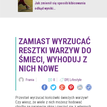
 z naturą
Jak zmienił się sposób kibicowania
odkąd wyniki…
ZAMIAST WYRZUCAĆ
RESZTKI WARZYW DO
ŚMIECI, WYHODUJ Z
NICH NOWE
Frania
0
DIY
,
Lifestyle
Przestań wyrzucać końcówki świeżych warzyw!
Czy wiesz, że wiele z nich możesz hodować
choćby na parapecie okna i cieszyć się z własnych