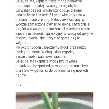
Seler, sałata, kapusta także mogą ponownie
odrosnąć od białej, twardej, mniej chętnie
używanej części. Wystarczy odciąć zielone,
jadalne liście i umieścić końcówkę korzenia w
płytkiej misce z wodą. Należy uważać, aby w
wodzie zamaczone były tylko dolne, stwardniałe
części wytwarzające korzenie. Umieśćmy nasze
kapusty na słońcu i spryskujmy je wodą od góry, w
miejscu cięcie, aby utrzymać górną część
wilgotną.
Po około tygodniu będziemy mogli przesadzić
roślinę do ziemi. W ciągu kilku tygodni,
zacznie kiełkować nowa kapusta.
Seler, sałata i kapusta mogą być również
posadzone bezpośrednio w ziemi, ale musi być
ona stale wilgotna, aż do pojawienia się nowych
pędów.
Imbir