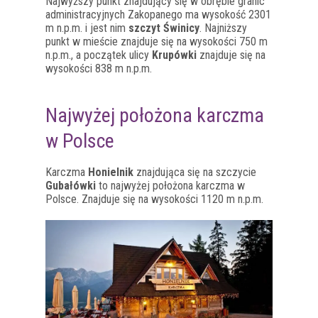
Najwyższy punkt znajdujący się w obrębie granic
administracyjnych Zakopanego ma wysokość 2301
m n.p.m. i jest nim
szczyt Świnicy
. Najniższy
punkt w mieście znajduje się na wysokości 750 m
n.p.m., a początek ulicy
Krupówki
znajduje się na
wysokości 838 m n.p.m.
Najwyżej położona karczma
w Polsce
Karczma
Honielnik
znajdująca się na szczycie
Gubałówki
to najwyżej położona karczma w
Polsce. Znajduje się na wysokości 1120 m n.p.m.