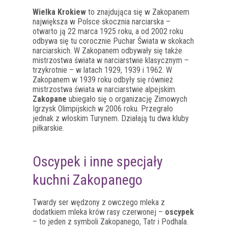
Wielka Krokiew
to znajdująca się w Zakopanem
największa w Polsce skocznia narciarska –
otwarto ją 22 marca 1925 roku, a od 2002 roku
odbywa się tu corocznie Puchar Świata w skokach
narciarskich. W Zakopanem odbywały się także
mistrzostwa świata w narciarstwie klasycznym –
trzykrotnie – w latach 1929, 1939 i 1962. W
Zakopanem w 1939 roku odbyły się również
mistrzostwa świata w narciarstwie alpejskim.
Zakopane
ubiegało się o organizację Zimowych
Igrzysk Olimpijskich w 2006 roku. Przegrało
jednak z włoskim Turynem. Działają tu dwa kluby
piłkarskie.
Oscypek i inne specjały
kuchni Zakopanego
Twardy ser wędzony z owczego mleka z
dodatkiem mleka krów rasy czerwonej –
oscypek
– to jeden z symboli Zakopanego, Tatr i Podhala.