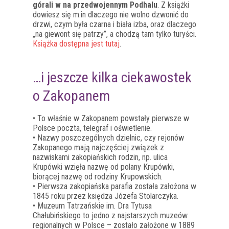
górali w na przedwojennym Podhalu
. Z książki
dowiesz się m.in dlaczego nie wolno dzwonić do
drzwi, czym była czarna i biała izba, oraz dlaczego
„na giewont się patrzy”, a chodzą tam tylko turyści.
Książka dostępna jest tutaj
.
…i jeszcze kilka ciekawostek
o Zakopanem
• To właśnie w Zakopanem powstały pierwsze w
Polsce poczta, telegraf i oświetlenie.
• Nazwy poszczególnych dzielnic, czy rejonów
Zakopanego mają najczęściej związek z
nazwiskami zakopiańskich rodzin, np. ulica
Krupówki wzięła nazwę od polany Krupówki,
biorącej nazwę od rodziny Krupowskich.
• Pierwsza zakopiańska parafia została założona w
1845 roku przez księdza Józefa Stolarczyka.
• Muzeum Tatrzańskie im. Dra Tytusa
Chałubińskiego to jedno z najstarszych muzeów
regionalnych w Polsce – zostało założone w 1889