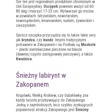
Ser ten jest regionalnym produktem chronionym w
Unii Europejskiej.
Oscypek
powinien ważyć od 60-
80 dag i mierzyć 17-23 cm. Wytwarzać go można
w powiatach: tatrzańskim, nowotarskim,
nowosądeckim, limanowskim, suskim, żywieckim i
cieszyńskim.
Oprócz oscypka przyrządza się tu także takie sery
jak
bryndza
, czy
bundz
. Innymi tradycyjnymi
potrawami w Zakopanem i na Podhalu są
Moskole
– placki ziemniaczane pieczone na blasze
(dawniej często zastępowały pieczywo), a także
Kwaśnica
.
Śnieżny labirynt w
Zakopanem
Krupówki, Wielką Krokiew, czy Gubałówkę zna
każdy turysta przybywający do Zakopanego.
Jedną z najmłodszych, lecz szybko zyskujących
popularność atrakcji Zakopanego jest
Śnieżny