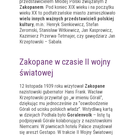
przedstawicielem Młodej Polski związanym z
Zakopanem
. Pod koniec XIX wieku i na początku
wieku XX to podtatrzańskie miasto zamieszkiwało
wielu innych ważnych przedstawicieli polskiej
kultury
, m.in.: Henryk Sienkiewicz, Stefan
Żeromski, Stanisław Witkiewicz, Jan Kasprowicz,
Kazimierz Przerwa-Tetmajer, czy gawędziarz Jan
Krzeptowski – Sabała.
Zakopane w czasie II wojny
światowej
12 listopada 1939 roku wizytował
Zakopane
nazistowski gubernator Hans Frank. Wacław
Krzeptowski przywitał go „w imieniu Górali”,
dziękując mu jednocześnie za “oswobodzenie
Górali od ucisku polskich władz”. Wstydliwą kartą
w dziejach Podhala było
Goralenvolk
– listę tą
podpisywali Górale kolaborujący z nazistowskimi
Niemcami. W piwnicach hotelu Palace znajdował
się areszt Gestapo. W trakcie II Wojny Światowej