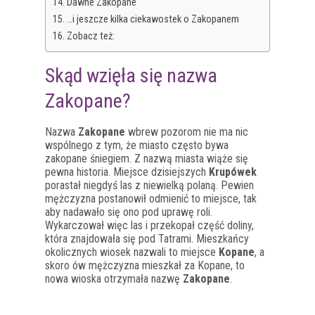
Dawne Zakopane
…i jeszcze kilka ciekawostek o Zakopanem
Zobacz też:
Skąd wzięła się nazwa
Zakopane?
Nazwa
Zakopane
wbrew pozorom nie ma nic
wspólnego z tym, że miasto często bywa
zakopane śniegiem. Z nazwą miasta wiąże się
pewna historia. Miejsce dzisiejszych
Krupówek
porastał niegdyś las z niewielką polaną. Pewien
mężczyzna postanowił odmienić to miejsce, tak
aby nadawało się ono pod uprawę roli.
Wykarczował więc las i przekopał część doliny,
która znajdowała się pod Tatrami. Mieszkańcy
okolicznych wiosek nazwali to miejsce
Kopane
, a
skoro ów mężczyzna mieszkał za Kopane, to
nowa wioska otrzymała nazwę
Zakopane
.