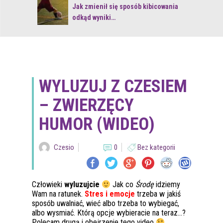
 z naturą
Jak zmienił się sposób kibicowania
odkąd wyniki…
WYLUZUJ Z CZESIEM
– ZWIERZĘCY
HUMOR (WIDEO)
Czesio
0
Bez kategorii
Człowieki
wyluzujcie
Jak co
Środę
idziemy
Wam na ratunek.
Stres i emocje
trzeba w jakiś
sposób uwalniać, wieć albo trzeba to wybiegać,
albo wysmiać. Którą opcje wybieracie na teraz…?
Polecam drugą i obejrzenie tego video