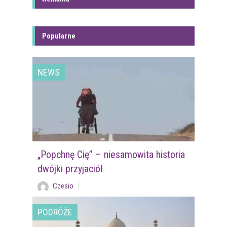
Popularne
NEWS
„Popchnę Cię” – niesamowita historia
dwójki przyjaciół
Czesio
PODRÓŻE