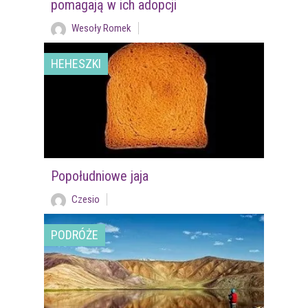
pomagają w ich adopcji
Wesoły Romek
HEHESZKI
Popołudniowe jaja
Czesio
PODRÓŻE