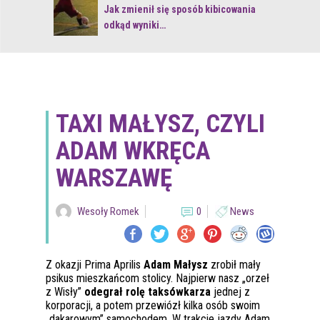
 z naturą
Jak zmienił się sposób kibicowania
odkąd wyniki…
TAXI MAŁYSZ, CZYLI
ADAM WKRĘCA
WARSZAWĘ
Wesoły Romek
0
News
Z okazji Prima Aprilis
Adam Małysz
zrobił mały
psikus mieszkańcom stolicy. Najpierw nasz „orzeł
z Wisły”
odegrał rolę taksówkarza
jednej z
korporacji, a potem przewiózł kilka osób swoim
„dakarowym” samochodem. W trakcie jazdy Adam