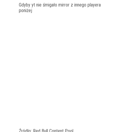
Gdyby yt nie śmigało mirror z innego playera
poniżej
Źródło: Red Bull Content Pool