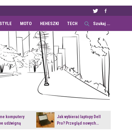
ESTYLE
MOTO
HEHESZKI
TECH
ane komputery
Jak wybierać laptopy Dell
e udźwigną
Pro? Przegląd nowych…
e premiery?