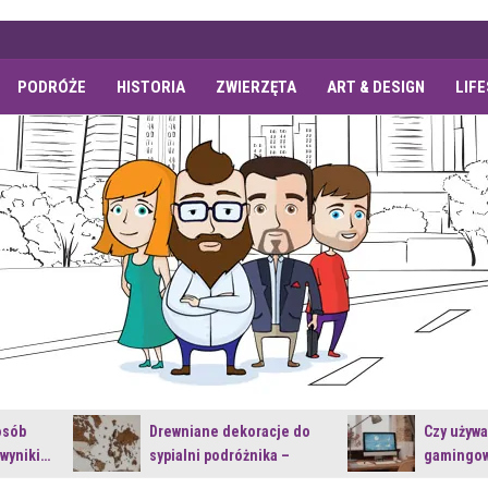
PODRÓŻE
HISTORIA
ZWIERZĘTA
ART & DESIGN
LIF
osób
Drewniane dekoracje do
Czy używ
 wyniki…
sypialni podróżnika –
gamingow
jakie…
najnowsz