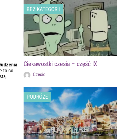
BEZ KATEGORII
Ciekawostki czesia – część IX
łudzenia
e to co
Czesio
sta,
PODRÓŻE