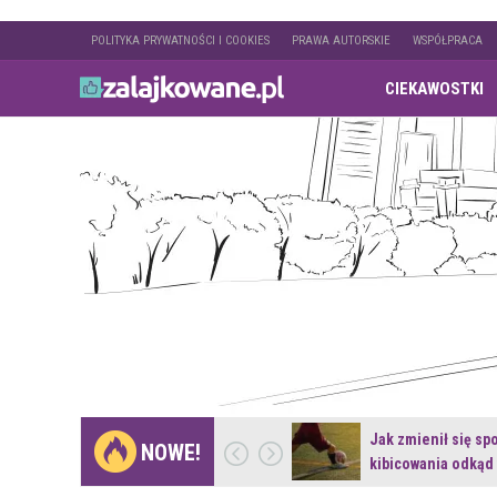
POLITYKA PRYWATNOŚCI I COOKIES
PRAWA AUTORSKIE
WSPÓŁPRACA
CIEKAWOSTKI
Gdzie pojechać na
Jak zmienił się sp
NOWE!
weekend z naturą w…
kibicowania odkąd