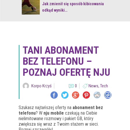
 z naturą
Jak zmienił się sposób kibicowania
odkąd wyniki…
TANI ABONAMENT
BEZ TELEFONU –
POZNAJ OFERTĘ NJU
Korpo Krzyś
0
News
,
Tech
Szukasz najtańszej oferty na
abonament bez
telefonu
? W
nju mobile
czekają na Ciebie
nielimitowane rozmowy i pakiet GB, który
zwiększa się wraz z Twoim stażem w sieci.
Poznaj szczegóły!