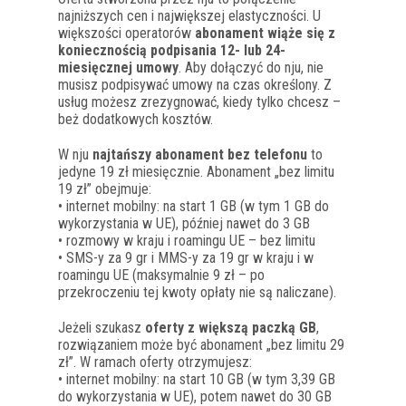
najniższych cen i największej elastyczności. U
większości operatorów
abonament wiąże się z
koniecznością podpisania 12- lub 24-
miesięcznej umowy
. Aby dołączyć do nju, nie
musisz podpisywać umowy na czas określony. Z
usług możesz zrezygnować, kiedy tylko chcesz –
beż dodatkowych kosztów.
W nju
najtańszy abonament bez telefonu
to
jedyne 19 zł miesięcznie. Abonament „bez limitu
19 zł” obejmuje:
• internet mobilny: na start 1 GB (w tym 1 GB do
wykorzystania w UE), później nawet do 3 GB
• rozmowy w kraju i roamingu UE – bez limitu
• SMS-y za 9 gr i MMS-y za 19 gr w kraju i w
roamingu UE (maksymalnie 9 zł – po
przekroczeniu tej kwoty opłaty nie są naliczane).
Jeżeli szukasz
oferty z większą paczką GB
,
rozwiązaniem może być abonament „bez limitu 29
zł”. W ramach oferty otrzymujesz:
• internet mobilny: na start 10 GB (w tym 3,39 GB
do wykorzystania w UE), potem nawet do 30 GB