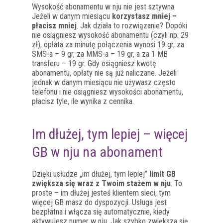
Wysokość abonamentu w nju nie jest sztywna.
Jeżeli w danym miesiącu
korzystasz mniej –
płacisz mniej
. Jak działa to rozwiązanie? Dopóki
nie osiągniesz wysokość abonamentu (czyli np. 29
zł), opłata za minutę połączenia wynosi 19 gr, za
SMS-a – 9 gr, za MMS-a – 19 gr, a za 1 MB
transferu – 19 gr. Gdy osiągniesz kwotę
abonamentu, opłaty nie są już naliczane. Jeżeli
jednak w danym miesiącu nie używasz często
telefonu i nie osiągniesz wysokości abonamentu,
płacisz tyle, ile wynika z cennika.
Im dłużej, tym lepiej – więcej
GB w nju na abonament
Dzięki usłudze „im dłużej, tym lepiej”
limit GB
zwiększa się wraz z Twoim stażem w nju
. To
proste – im dłużej jesteś klientem sieci, tym
więcej GB masz do dyspozycji. Usługa jest
bezpłatna i włącza się automatycznie, kiedy
aktywujesz numer w nju. Jak szybko zwiększa się