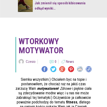
 z naturą
Jak zmienił się sposób kibicowania
odkąd wyniki…
WTORKOWY
MOTYWATOR
Czesio
0
News
Siemka wszystkim:) Chciałem byc na topie i
postanowiłem, że chociaż raz na jakiś czas
zarzucę Wam
motywatorem
!
Zdrowe
i piękne ciała
są zdecydowanie modne więc i u nas nie może
zabraknąć tej tematyki:) Oczywiście ja całkowicie
poważnie podchodzę do tematu
fitness
, dlatego
na samym końcu pokaże Wam jak ja Czesiek