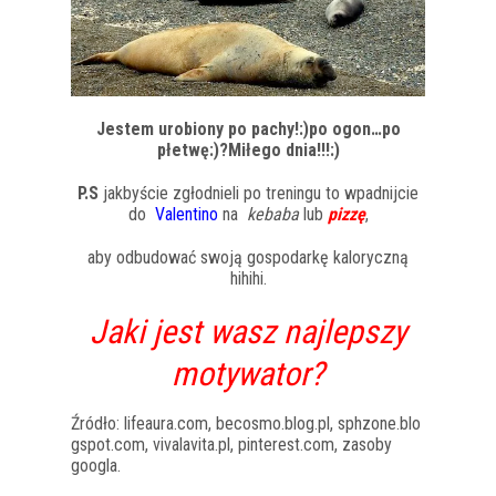
Jestem urobiony po pachy!:)po ogon…po
płetwę:)?Miłego dnia!!!:)
P.S
jakbyście zgłodnieli po treningu to wpadnijcie
do
Valentino
na
kebaba
lub
pizzę
,
aby odbudować swoją gospodarkę kaloryczną
hihihi.
Jaki jest wasz najlepszy
motywator?
Źródło: lifeaura.com, becosmo.blog.pl, sphzone.blo
gspot.com, vivalavita.pl, pinterest.com, zasoby
googla.