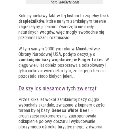
Foto. iterfacts.com
Kolejny ciekawy fakt w tej historii to zupełny
brak
drapieżników
, które na tym zamkniętym terenie
zagrażałyby jeleniom. Zwierzęta nie miały
naturalnych wrogów, więc mogły swobodnie się
przemieszczać i rozmnażać.
W tym samym 2000-ym roku w Ministerstwie
Obrony Narodowej USA, podęto decyzję o
zamknięciu bazy wojskowej w Finger Lake
s. W
ciągu wielu lat obiekt pozostawała odizolowany i
tylko nieliczni wiedzieli o tym, że na jego terenie
pozostało stado białych jeleni, .
Dalszy los niesamowitych zwierząt
Przez kilka lat wokół zamkniętej bazy ciągle
wybuchały skandale, związane z kupnem części
terenu byłej bazy.
Seneca White Deer
–
organizacja niekomercyjna, zaproponowała
odkupienie połowy obszaru i wybudowanie
olbrzymiego ośrodka turystycznego, z dwoma