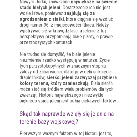
Nowym Jorku, zauważono
największe na świecie
stado białych jeleni
. Dostrzeżenie ich nie jest
wcale łatwe, ponieważ
znajdują się za
ogrodzeniem z siatki
, które ciągnie się wzdłuż
drogi numer 96, z miejscowości Ithaca. Należy
wpatrywać się w krawędź lasu, a jelenie z tej
perspektywy przypominają białe plamy, o prawie
przezroczystych konturach.
Nie trudno się domyślić, że białe jelenie
niezmiernie rzadko występują w naturze. Życie
tych parzystokopytnych w znacznym stopniu
zależy od zabarwienia, dlatego w celu uniknięcia
drapieżników,
sierści jeleni zazwyczaj przybiera
kolory terenu, który zamieszkują
. Biała sierść
może stać się źródłem wielu problemów dla tych
zwierząt. Historia największego i niezwykle
pięknego stada jeleni jest pełna ciekawych faktów.
Skąd tak naprawdę wzięły się jelenie na
terenie bazy wojskowej?
Pierwszym ważnym faktem w tej historii jest to,