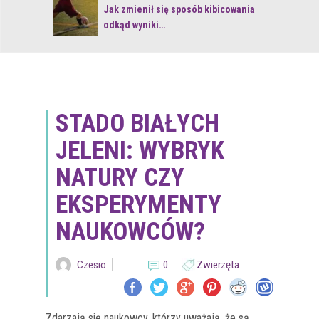
 z naturą
Jak zmienił się sposób kibicowania
odkąd wyniki…
STADO BIAŁYCH
JELENI: WYBRYK
NATURY CZY
EKSPERYMENTY
NAUKOWCÓW?
Czesio
0
Zwierzęta
Zdarzają się naukowcy, którzy uważają, że są