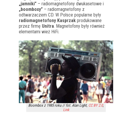
„jamniki”
– radiomagnetofony dwukasetowe i
„boomboxy”
– radiomagnetofony z
odtwarzaczem CD. W Polsce popularne były
radiomagnetofony Kasprzak
produkowane
przez firmę
Unitra
. Magnetofony były również
elementami wież HiFi.
Boombox z 1985 roku // fot. Alan Light,
CC BY 2.0
,
Link