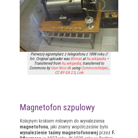
Pierwszy egzemplarz z telegrafonu z 1898 roku //
fot. Original uploader was
Bitman
at
hu.wikipedia
–
Transferred from
hu.wikipedia
; transferred to
Commons by
User:Nico-dk
using
CommonsHelper
.,
CC BY-SA 2.5
,
Link
Magnetofon szpulowy
Kolejnym krokiem milowym do wynalezienia
magnetofonu
, jaki znamy współcześnie było
wynalezienie taśmy magnetofonowej
przez
F.