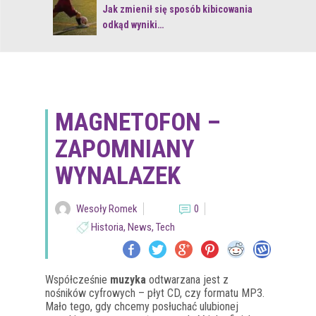
 z naturą
Jak zmienił się sposób kibicowania
odkąd wyniki…
MAGNETOFON –
ZAPOMNIANY
WYNALAZEK
Wesoły Romek
0
Historia
,
News
,
Tech
Współcześnie
muzyka
odtwarzana jest z
nośników cyfrowych – płyt CD, czy formatu MP3.
Mało tego, gdy chcemy posłuchać ulubionej