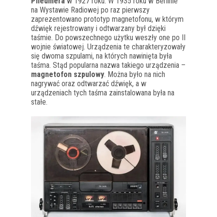
Pfleumera
w 1927 roku. W 1935 roku w Berlinie
na Wystawie Radiowej po raz pierwszy
zaprezentowano prototyp magnetofonu, w którym
dźwięk rejestrowany i odtwarzany był dzięki
taśmie. Do powszechnego użytku weszły one po II
wojnie światowej. Urządzenia te charakteryzowały
się dwoma szpulami, na których nawinięta była
taśma. Stąd popularna nazwa takiego urządzenia –
magnetofon szpulowy
. Można było na nich
nagrywać oraz odtwarzać dźwięk, a w
urządzeniach tych taśma zainstalowana była na
stałe.