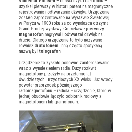
Valdemar Poulsen
– duński fizyk i elektronik –
uzyskał pierwszy w historii patent na magnetyczne
rejestrowanie i odtwarzanie dźwięku. Urządzenie
zostało zaprezentowane na Wystawie Światowej
w Paryżu w 1900 roku za co wynalazca otrzymał
Grand Prix tej wystawy. Co ciekawe
pierwszy
magnetofon
nagrywał i odtwarzał dźwięk na…
drucie. Dlatego urządzenie to było nazywane
również
drutofonem
. Inną często spotykaną
nazwą był
telegrafon
.
Urządzenie to zyskało ponowne zainteresowanie
wraz z wynalezieniem radia. Duży rozkwit
magnetofony przeżyły na przełomie lat
dwudziestych i trzydziestych XX wieku. Już wtedy
powstał praprzodek późniejszego
radiomagnetofonu – radiola – urządzenie, które w
jednej obudowie łączyło odbiornik radiowy z
magnetofonem lub gramofonem.