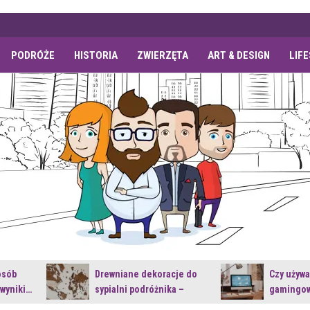
PODRÓŻE
HISTORIA
ZWIERZĘTA
ART & DESIGN
LIF
osób
Drewniane dekoracje do
Czy używ
 wyniki…
sypialni podróżnika –
gamingow
jakie…
najnowsz