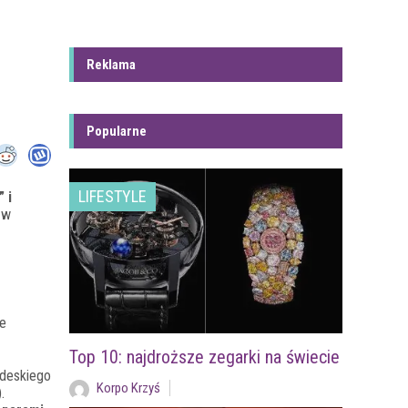
Reklama
Popularne
LIFESTYLE
 i
 w
ie
Top 10: najdroższe zegarki na świecie
odeskiego
Korpo Krzyś
.