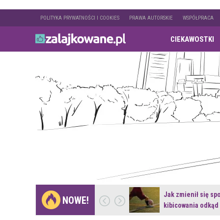
POLITYKA PRYWATNOŚCI I COOKIES
PRAWA AUTORSKIE
WSPÓŁPRACA
CIEKAWOSTKI
Gdzie pojechać na
Jak zmienił się sp
NOWE!
weekend z naturą w…
kibicowania odkąd