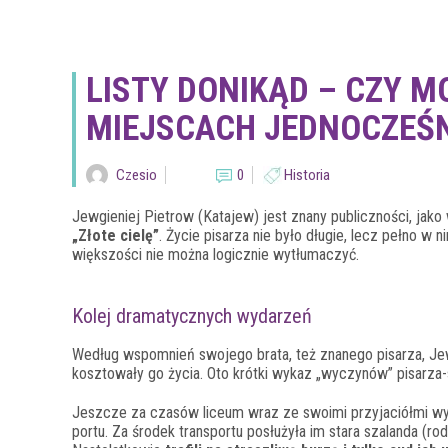
LISTY DONIKĄD – CZY 
MIEJSCACH JEDNOCZEŚN
Czesio
0
Historia
Jewgieniej Pietrow (Katajew) jest znany publiczności, jako ws
„Złote cielę”
. Życie pisarza nie było długie, lecz pełno 
większości nie można logicznie wytłumaczyć.
Kolej dramatycznych wydarzeń
Według wspomnień swojego brata, też znanego pisarza, Jew
kosztowały go życia. Oto krótki wykaz „wyczynów” pisarza-
Jeszcze za czasów liceum wraz ze swoimi przyjaciółmi w
portu. Za środek transportu posłużyła im stara szalanda (r