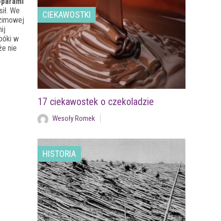
oparami
sił. We
CIEKAWOSTKI
 zimowej
ij
póki w
że nie
17 ciekawostek o czekoladzie
Wesoły Romek
HISTORIA