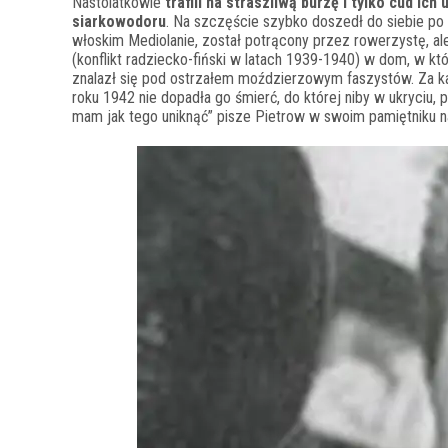
Nastolatkowie
trafili na straszliwą burzę i tylko cud ich
siarkowodoru
. Na szczęście szybko doszedł do siebie po 
włoskim Mediolanie, został potrącony przez rowerzystę, al
(konflikt radziecko-fiński w latach 1939-1940) w dom, w kt
znalazł się pod ostrzałem moździerzowym faszystów. Za ka
roku 1942 nie dopadła go śmierć, do której niby w ukryciu,
mam jak tego uniknąć” pisze Pietrow w swoim pamiętniku n