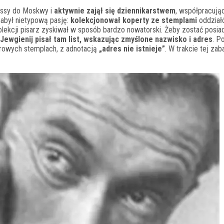
essy do Moskwy i
aktywnie zajął się dziennikarstwem
, współpracują
abył nietypową pasję:
kolekcjonował koperty ze stemplami
oddział
olekcji pisarz zyskiwał w sposób bardzo nowatorski. Żeby zostać posi
Jewgienij pisał tam list, wskazując zmyślone nazwisko i adres
. P
orowych stemplach, z adnotacją
„adres nie istnieje”
. W trakcie tej za