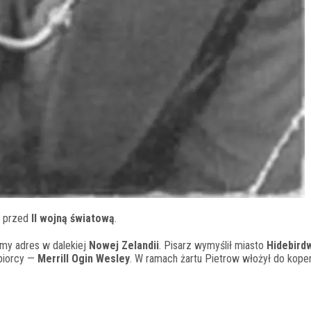
o przed
II wojną światową
.
omy adres w dalekiej
Nowej Zelandii
. Pisarz wymyślił miasto
Hidebirdw
dbiorcy —
Merrill Ogin Wesley
. W ramach żartu Pietrow włożył do koper