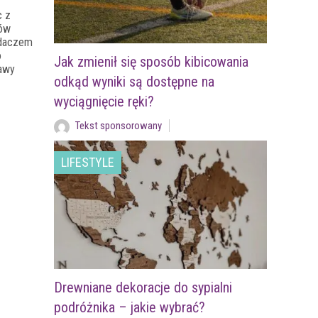
c z
ów
adaczem
o
Jak zmienił się sposób kibicowania
bawy
odkąd wyniki są dostępne na
wyciągnięcie ręki?
Tekst sponsorowany
LIFESTYLE
Drewniane dekoracje do sypialni
podróżnika – jakie wybrać?