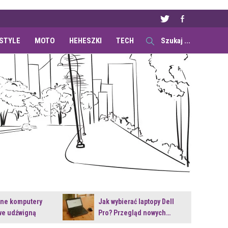
ESTYLE
MOTO
HEHESZKI
TECH
ane komputery
Jak wybierać laptopy Dell
e udźwigną
Pro? Przegląd nowych…
e premiery?