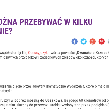
MOŻNA PRZEBYWAĆ W KILKU
IE?
półautor Ilji Ilfa,
Odessyjczyk
, twórca powieści
„Dwanaście Krzeseł”
w nim dziwnych przypadków i zagadkowych zbiegów okoliczności, których
gienija ciągle prześladowały dramatyczne wydarzenia, które o mało n
satyryka.
yruszył w
podróż morską do Oczakowa
, leżącego 60 kilometrów od 
odzaj statku, służący do przewozu urobku wydobytego przez pogłębiarki)