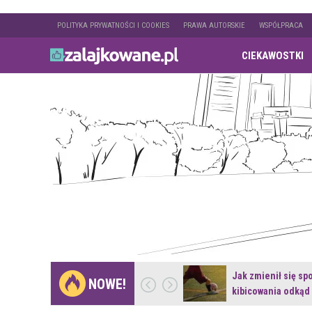
POLITYKA PRYWATNOŚCI I COOKIES
PRAWA AUTORSKIE
WSPÓŁPRACA
CIEKAWOSTKI
Gdzie pojechać na
Jak zmienił się sp
NOWE!
weekend z naturą w…
kibicowania odkąd