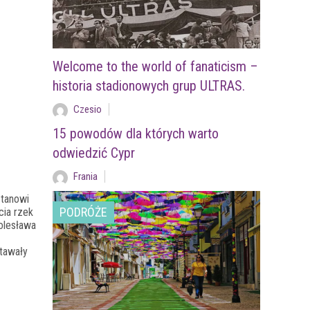
Welcome to the world of fanaticism –
historia stadionowych grup ULTRAS.
Czesio
15 powodów dla których warto
odwiedzić Cypr
Frania
stanowi
PODRÓŻE
cia rzek
olesława
stawały