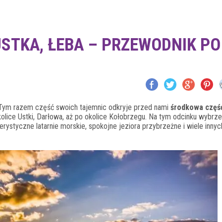
STKA, ŁEBA – PRZEWODNIK PO
 Tym razem część swoich tajemnic odkryje przed nami
środkowa częś
olice Ustki, Darłowa, aż po okolice Kołobrzegu. Na tym odcinku wybrz
erystyczne latarnie morskie, spokojne jeziora przybrzeżne i wiele innyc