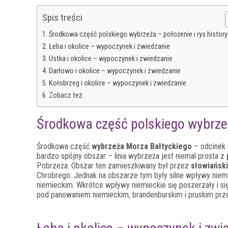
Spis treści
Środkowa część polskiego wybrzeża – położenie i rys histor
Łeba i okolice – wypoczynek i zwiedzanie
Ustka i okolice – wypoczynek i zwiedzanie
Darłowo i okolice – wypoczynek i zwiedzanie
Kołobrzeg i okolice – wypoczynek i zwiedzanie
Zobacz też:
Środkowa część polskiego wybrzeż
Środkowa część
wybrzeża Morza Bałtyckiego
– odcinek 
bardzo spójny obszar – linia wybrzeża jest niemal prosta z
Pobrzeża. Obszar ten zamieszkiwany był przez
słowiańsk
Chrobrego. Jednak na obszarze tym były silne wpływy niem
niemieckim. Wkrótce wpływy niemieckie się poszerzały i si
pod panowaniem niemieckim, brandenburskim i pruskim prze