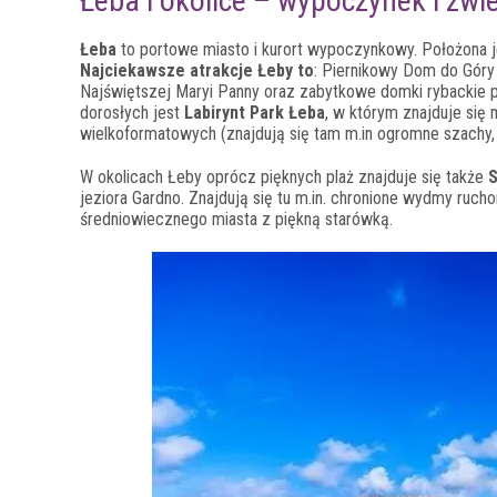
Łeba i okolice – wypoczynek i zwi
Łeba
to portowe miasto i kurort wypoczynkowy. Położona 
Najciekawsze atrakcje Łeby to
: Piernikowy Dom do Góry
Najświętszej Maryi Panny oraz zabytkowe domki rybackie pr
dorosłych jest
Labirynt Park Łeba
, w którym znajduje się 
wielkoformatowych (znajdują się tam m.in ogromne szachy, 
W okolicach Łeby oprócz pięknych plaż znajduje się także
S
jeziora Gardno. Znajdują się tu m.in. chronione wydmy ruc
średniowiecznego miasta z piękną starówką.