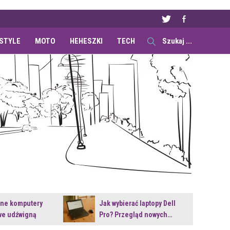
ESTYLE
MOTO
HEHESZKI
TECH
ane komputery
Jak wybierać laptopy Dell
e udźwigną
Pro? Przegląd nowych…
e premiery?