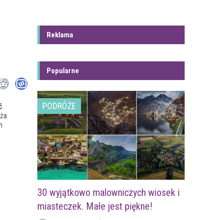
Reklama
Popularne
PODRÓŻE
ć
eża
h
30 wyjątkowo malowniczych wiosek i
miasteczek. Małe jest piękne!