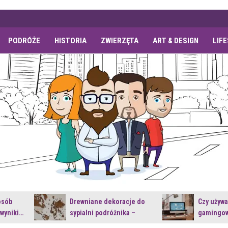
PODRÓŻE
HISTORIA
ZWIERZĘTA
ART & DESIGN
LIF
osób
Drewniane dekoracje do
Czy używ
 wyniki…
sypialni podróżnika –
gamingow
jakie…
najnowsz