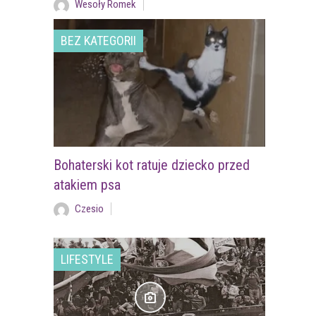
Wesoły Romek
BEZ KATEGORII
Bohaterski kot ratuje dziecko przed
atakiem psa
Czesio
LIFESTYLE