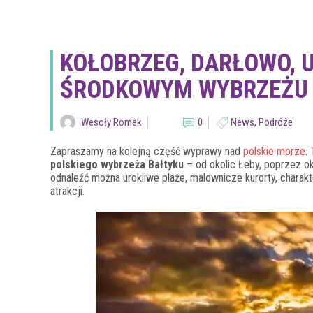
KOŁOBRZEG, DARŁOWO, U
ŚRODKOWYM WYBRZEŻU
Wesoły Romek
0
News
,
Podróże
Zapraszamy na kolejną część wyprawy nad
polskie morze
.
polskiego wybrzeża Bałtyku
– od okolic Łeby, poprzez ok
odnaleźć można urokliwe plaże, malownicze kurorty, charakt
atrakcji.