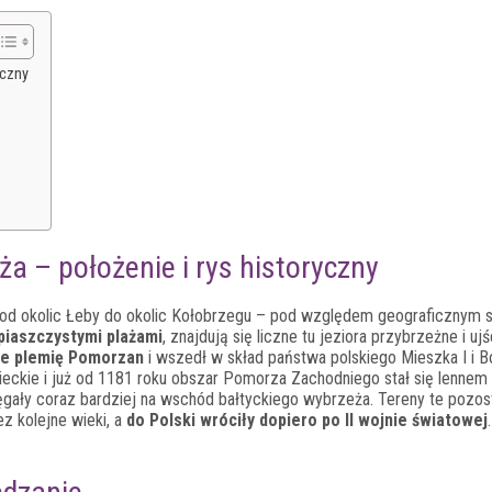
yczny
a – położenie i rys historyczny
od okolic Łeby do okolic Kołobrzegu – pod względem geograficznym 
piaszczystymi plażami
, znajdują się liczne tu jeziora przybrzeżne i ujś
ie plemię Pomorzan
i wszedł w skład państwa polskiego Mieszka I i B
ieckie i już od 1181 roku obszar Pomorza Zachodniego stał się lennem
ęgały coraz bardziej na wschód bałtyckiego wybrzeża. Tereny te pozo
z kolejne wieki, a
do Polski wróciły dopiero po II wojnie światowej
.