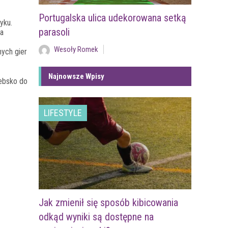
Portugalska ulica udekorowana setką
tyku.
parasoli
ia
Wesoły Romek
nych gier
Najnowsze Wpisy
Łebsko do
LIFESTYLE
Jak zmienił się sposób kibicowania
odkąd wyniki są dostępne na