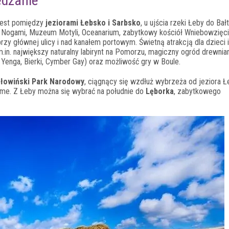
edzanie
jest pomiędzy
jeziorami Łebsko i Sarbsko
, u ujścia rzeki Łeby do Bał
 Nogami, Muzeum Motyli, Oceanarium, zabytkowy kościół Wniebowzięc
zy głównej ulicy i nad kanałem portowym. Świetną atrakcją dla dzieci i
m.in. największy naturalny labirynt na Pomorzu, magiczny ogród drewnia
Yenga, Bierki, Cymber Gay) oraz możliwość gry w Boule.
łowiński Park Narodowy
, ciągnący się wzdłuż wybrzeża od jeziora 
home. Z Łeby można się wybrać na południe do
Lęborka
, zabytkowego