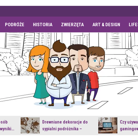
PODRÓŻE
HISTORIA
ZWIERZĘTA
ART & DESIGN
LIF
osób
Drewniane dekoracje do
Czy używ
 wyniki…
sypialni podróżnika –
gamingow
jakie…
najnowsz