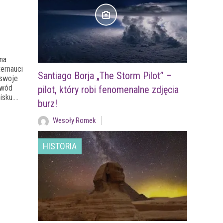
na
ternauci
Santiago Borja „The Storm Pilot” –
 swoje
owód
pilot, który robi fenomenalne zdjęcia
isku….
burz!
Wesoły Romek
HISTORIA