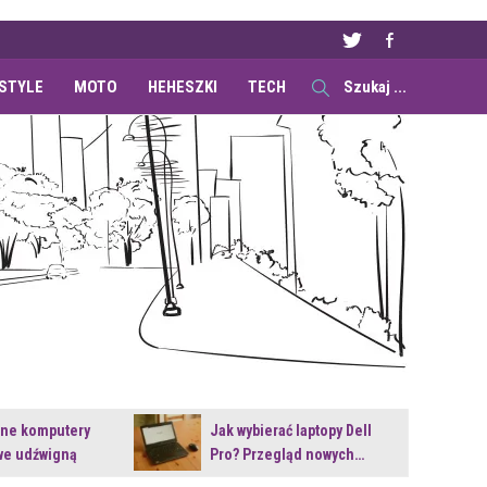
ESTYLE
MOTO
HEHESZKI
TECH
ane komputery
Jak wybierać laptopy Dell
e udźwigną
Pro? Przegląd nowych…
e premiery?