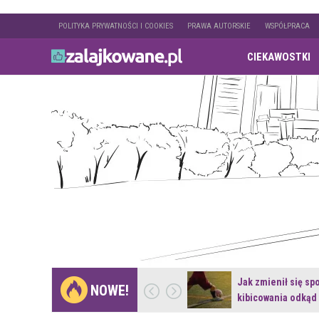
POLITYKA PRYWATNOŚCI I COOKIES
PRAWA AUTORSKIE
WSPÓŁPRACA
CIEKAWOSTKI
Gdzie pojechać na
Jak zmienił się sp
NOWE!
weekend z naturą w…
kibicowania odkąd