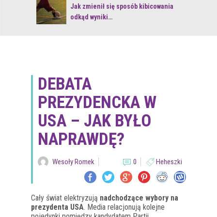
 z naturą
Jak zmienił się sposób kibicowania
odkąd wyniki…
DEBATA
PREZYDENCKA W
USA – JAK BYŁO
NAPRAWDĘ?
Wesoły Romek
0
Heheszki
Cały świat elektryzują
nadchodzące wybory na
prezydenta USA
. Media relacjonują kolejne
pojedynki pomiędzy kandydatem Partii