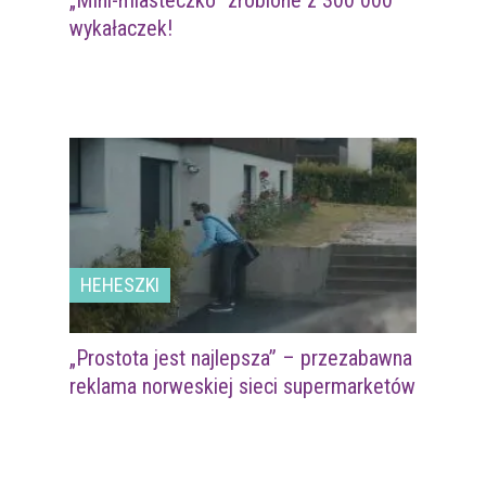
„Mini-miasteczko” zrobione z 300 000
wykałaczek!
HEHESZKI
„Prostota jest najlepsza” – przezabawna
reklama norweskiej sieci supermarketów