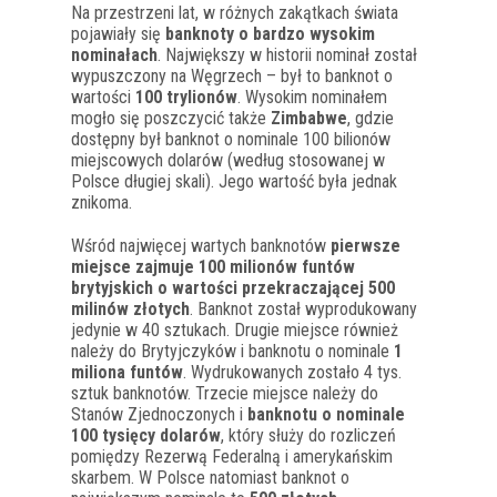
Na przestrzeni lat, w różnych zakątkach świata
pojawiały się
banknoty o bardzo wysokim
nominałach
. Największy w historii nominał został
wypuszczony na Węgrzech – był to banknot o
wartości
100 trylionów
. Wysokim nominałem
mogło się poszczycić także
Zimbabwe
, gdzie
dostępny był banknot o nominale 100 bilionów
miejscowych dolarów (według stosowanej w
Polsce długiej skali). Jego wartość była jednak
znikoma.
Wśród najwięcej wartych banknotów
pierwsze
miejsce zajmuje 100 milionów funtów
brytyjskich o wartości przekraczającej 500
milinów złotych
. Banknot został wyprodukowany
jedynie w 40 sztukach. Drugie miejsce również
należy do Brytyjczyków i banknotu o nominale
1
miliona funtów
. Wydrukowanych zostało 4 tys.
sztuk banknotów. Trzecie miejsce należy do
Stanów Zjednoczonych i
banknotu o nominale
100 tysięcy dolarów
, który służy do rozliczeń
pomiędzy Rezerwą Federalną i amerykańskim
skarbem. W Polsce natomiast banknot o