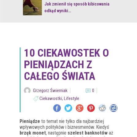
 z naturą
Jak zmienił się sposób kibicowania
odkąd wyniki…
10 CIEKAWOSTEK O
PIENIĄDZACH Z
CAŁEGO ŚWIATA
Grzegorz Świerniak
0
Ciekawostki
,
Lifestyle
Pieniądze
to temat nie tylko dla najbardziej
wpływowych polityków i biznesmenów. Kiedyś
brzęk monet
, następnie
szelest banknotów
aż