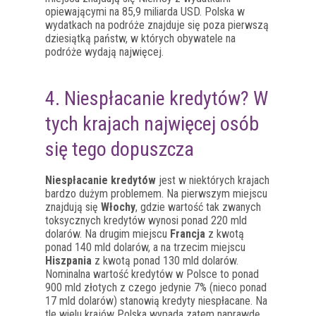
opiewającymi na 85,9 miliarda USD. Polska w
wydatkach na podróże znajduje się poza pierwszą
dziesiątką państw, w których obywatele na
podróże wydają najwięcej.
4. Niespłacanie kredytów? W
tych krajach najwięcej osób
się tego dopuszcza
Niespłacanie kredytów
jest w niektórych krajach
bardzo dużym problemem. Na pierwszym miejscu
znajdują się
Włochy
, gdzie wartość tak zwanych
toksycznych kredytów wynosi ponad 220 mld
dolarów. Na drugim miejscu
Francja
z kwotą
ponad 140 mld dolarów, a na trzecim miejscu
Hiszpania
z kwotą ponad 130 mld dolarów.
Nominalna wartość kredytów w Polsce to ponad
900 mld złotych z czego jedynie 7% (nieco ponad
17 mld dolarów) stanowią kredyty niespłacane. Na
tle wielu krajów Polska wypada zatem naprawdę