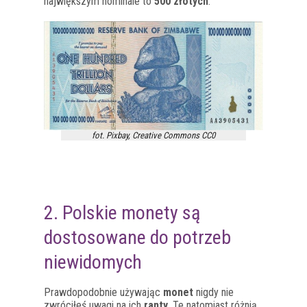
największym nominale to
500 złotych
.
fot. Pixbay, Creative Commons CC0
2. Polskie monety są
dostosowane do potrzeb
niewidomych
Prawdopodobnie używając
monet
nigdy nie
zwróciłeś uwagi na ich
ranty
. Te natomiast różnią