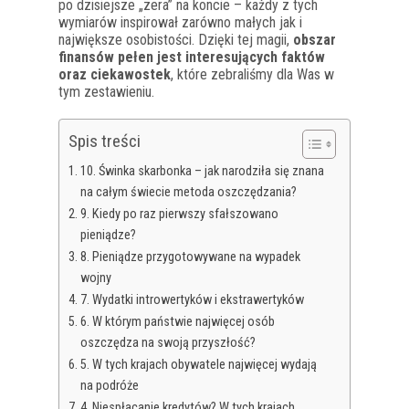
po dzisiejsze „zera” na koncie – każdy z tych
wymiarów inspirował zarówno małych jak i
największe osobistości. Dzięki tej magii,
obszar
finansów pełen jest interesujących faktów
oraz ciekawostek
, które zebraliśmy dla Was w
tym zestawieniu.
Spis treści
10. Świnka skarbonka – jak narodziła się znana
na całym świecie metoda oszczędzania?
9. Kiedy po raz pierwszy sfałszowano
pieniądze?
8. Pieniądze przygotowywane na wypadek
wojny
7. Wydatki introwertyków i ekstrawertyków
6. W którym państwie najwięcej osób
oszczędza na swoją przyszłość?
5. W tych krajach obywatele najwięcej wydają
na podróże
4. Niespłacanie kredytów? W tych krajach