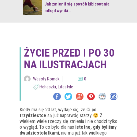
 z naturą
Jak zmienił się sposób kibicowania
odkąd wyniki…
ŻYCIE PRZED I PO 30
NA ILUSTRACJACH
Wesoły Romek
0
Heheszki
,
Lifestyle
Kiedy ma się 20 lat, wydaje się, że Ci
po
trzydziestce
są już naprawdę starzy
Z
wiekiem wiele rzeczy się zmienia i nie chodzi tylko
o wygląd. To co było dla nas
istotne, gdy byliśmy
dwudziestolatkami
, nie ma już tak wielkiego